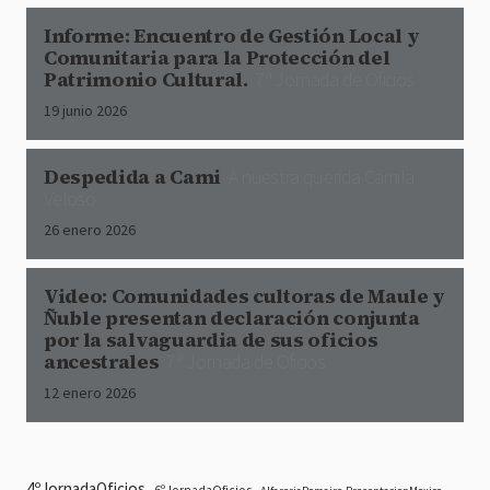
Informe: Encuentro de Gestión Local y
Comunitaria para la Protección del
Patrimonio Cultural.
7ª Jornada de Oficios
19 junio 2026
Despedida a Cami
A nuestra querida Camila
Veloso
26 enero 2026
Video: Comunidades cultoras de Maule y
Ñuble presentan declaración conjunta
por la salvaguardia de sus oficios
ancestrales
7ª Jornada de Oficios
12 enero 2026
4ºJornadaOficios