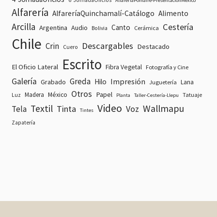
6ºJornadaOficios
AlfareriaPomaire-PresentacionMexico
Alfarería
AlfareríaQuinchamalí-Catálogo
Alimento
Arcilla
Cestería
Canto
Argentina
Audio
Cerámica
Bolivia
Chile
Descargables
Crin
Destacado
Cuero
Escrito
El Oficio Lateral
Fibra Vegetal
Fotografía y Cine
Galería
Greda
Impresión
Hilo
Grabado
Lana
Juguetería
Otros
Papel
Madera
México
Tatuaje
Luz
Planta
Taller-Cestería-Llepu
Video
Textil
Wallmapu
Tinta
Voz
Tela
Tintes
Zapatería