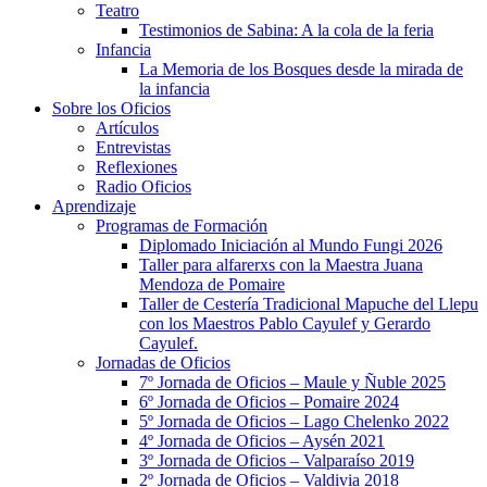
Teatro
Testimonios de Sabina: A la cola de la feria
Infancia
La Memoria de los Bosques desde la mirada de
la infancia
Sobre los Oficios
Artículos
Entrevistas
Reflexiones
Radio Oficios
Aprendizaje
Programas de Formación
Diplomado Iniciación al Mundo Fungi 2026
Taller para alfarerxs con la Maestra Juana
Mendoza de Pomaire
Taller de Cestería Tradicional Mapuche del Llepu
con los Maestros Pablo Cayulef y Gerardo
Cayulef.
Jornadas de Oficios
7º Jornada de Oficios – Maule y Ñuble 2025
6º Jornada de Oficios – Pomaire 2024
5º Jornada de Oficios – Lago Chelenko 2022
4º Jornada de Oficios – Aysén 2021
3º Jornada de Oficios – Valparaíso 2019
2º Jornada de Oficios – Valdivia 2018