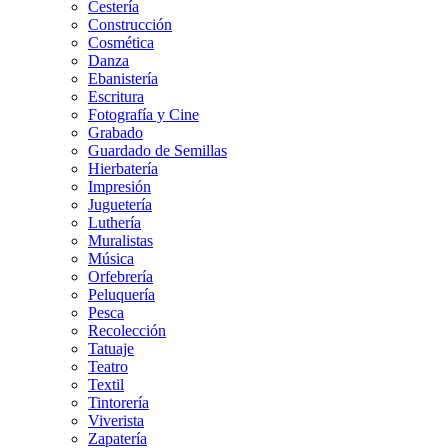
Cestería
Construcción
Cosmética
Danza
Ebanistería
Escritura
Fotografía y Cine
Grabado
Guardado de Semillas
Hierbatería
Impresión
Juguetería
Luthería
Muralistas
Música
Orfebrería
Peluquería
Pesca
Recolección
Tatuaje
Teatro
Textil
Tintorería
Viverista
Zapatería