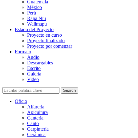
Guatemala
México
Perú
Rapa Niu
Wallmapu
Estado del Proyecto
Proyecto en curso
Proyecto finalizado
Proyecto por comenzar
Formato
Audio
Descargables
Escrito
Galería
Video
Search
Oficio
Alfarería
Apicultura
Cantería
Canto
Carpintería
Cerámica