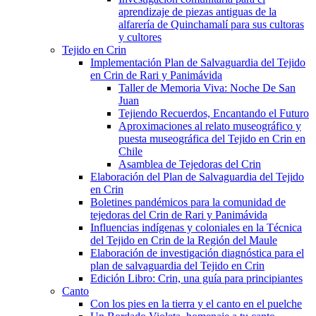
aprendizaje de piezas antiguas de la
alfarería de Quinchamalí para sus cultoras
y cultores
Tejido en Crin
Implementación Plan de Salvaguardia del Tejido
en Crin de Rari y Panimávida
Taller de Memoria Viva: Noche De San
Juan
Tejiendo Recuerdos, Encantando el Futuro
Aproximaciones al relato museográfico y
puesta museográfica del Tejido en Crin en
Chile
Asamblea de Tejedoras del Crin
Elaboración del Plan de Salvaguardia del Tejido
en Crin
Boletines pandémicos para la comunidad de
tejedoras del Crin de Rari y Panimávida
Influencias indígenas y coloniales en la Técnica
del Tejido en Crin de la Región del Maule
Elaboración de investigación diagnóstica para el
plan de salvaguardia del Tejido en Crin
Edición Libro: Crin, una guía para principiantes
Canto
Con los pies en la tierra y el canto en el puelche