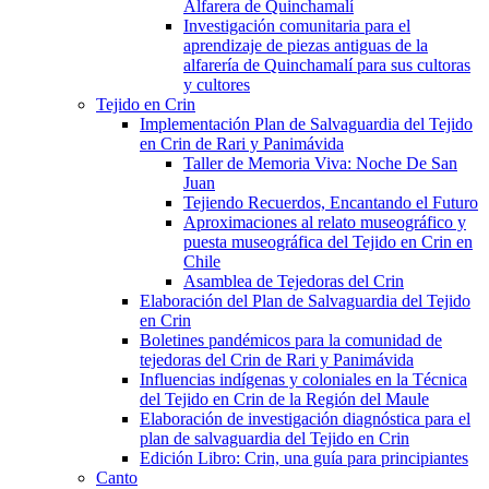
Alfarera de Quinchamalí
Investigación comunitaria para el
aprendizaje de piezas antiguas de la
alfarería de Quinchamalí para sus cultoras
y cultores
Tejido en Crin
Implementación Plan de Salvaguardia del Tejido
en Crin de Rari y Panimávida
Taller de Memoria Viva: Noche De San
Juan
Tejiendo Recuerdos, Encantando el Futuro
Aproximaciones al relato museográfico y
puesta museográfica del Tejido en Crin en
Chile
Asamblea de Tejedoras del Crin
Elaboración del Plan de Salvaguardia del Tejido
en Crin
Boletines pandémicos para la comunidad de
tejedoras del Crin de Rari y Panimávida
Influencias indígenas y coloniales en la Técnica
del Tejido en Crin de la Región del Maule
Elaboración de investigación diagnóstica para el
plan de salvaguardia del Tejido en Crin
Edición Libro: Crin, una guía para principiantes
Canto