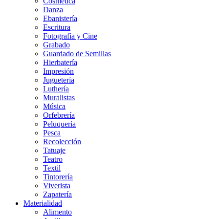
Cosmética
Danza
Ebanistería
Escritura
Fotografía y Cine
Grabado
Guardado de Semillas
Hierbatería
Impresión
Juguetería
Luthería
Muralistas
Música
Orfebrería
Peluquería
Pesca
Recolección
Tatuaje
Teatro
Textil
Tintorería
Viverista
Zapatería
Materialidad
Alimento