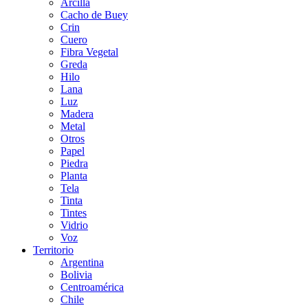
Arcilla
Cacho de Buey
Crin
Cuero
Fibra Vegetal
Greda
Hilo
Lana
Luz
Madera
Metal
Otros
Papel
Piedra
Planta
Tela
Tinta
Tintes
Vidrio
Voz
Territorio
Argentina
Bolivia
Centroamérica
Chile