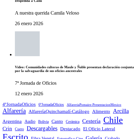
Despedida a Cami
A nuestra querida Camila Veloso
26 enero 2026
Video: Comunidades cultoras de Maule y Ñuble presentan declaración conjunta
por la salvaguardia de sus oficios ancestrales
7ª Jornada de Oficios
12 enero 2026
4ºJornadaOficios
6ºJornadaOficios
AlfareriaPomaire-PresentacionMexico
Alfarería
Arcilla
AlfareríaQuinchamalí-Catálogo
Alimento
Chile
Cestería
Argentina
Audio
Canto
Cerámica
Bolivia
Descargables
Crin
Destacado
El Oficio Lateral
Cuero
Escrito
Galería
Grabado
Fibra Vegetal
Fotografía y Cine