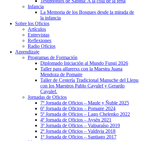
Testimonios de Sabina: A la cola de la feria
Infancia
La Memoria de los Bosques desde la mirada de
la infancia
Sobre los Oficios
Artículos
Entrevistas
Reflexiones
Radio Oficios
Aprendizaje
Programas de Formación
Diplomado Iniciación al Mundo Fungi 2026
Taller para alfarerxs con la Maestra Juana
Mendoza de Pomaire
Taller de Cestería Tradicional Mapuche del Llepu
con los Maestros Pablo Cayulef y Gerardo
Cayulef.
Jornadas de Oficios
7º Jornada de Oficios – Maule y Ñuble 2025
6º Jornada de Oficios – Pomaire 2024
5º Jornada de Oficios – Lago Chelenko 2022
4º Jornada de Oficios – Aysén 2021
3º Jornada de Oficios – Valparaíso 2019
2º Jornada de Oficios – Valdivia 2018
1º Jornada de Oficios – Santiago 2017