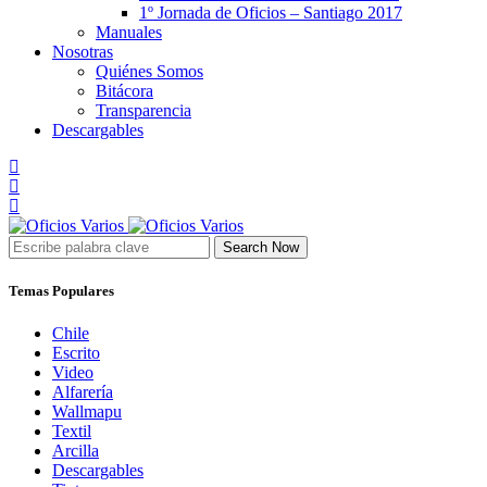
1º Jornada de Oficios – Santiago 2017
Manuales
Nosotras
Quiénes Somos
Bitácora
Transparencia
Descargables
Search Now
Temas Populares
Chile
Escrito
Video
Alfarería
Wallmapu
Textil
Arcilla
Descargables