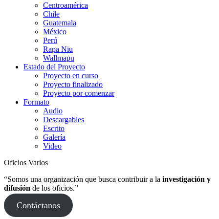
Centroamérica
Chile
Guatemala
México
Perú
Rapa Niu
Wallmapu
Estado del Proyecto
Proyecto en curso
Proyecto finalizado
Proyecto por comenzar
Formato
Audio
Descargables
Escrito
Galería
Video
Oficios Varios
“Somos una organización que busca contribuir a la
investigación y
difusión
de los oficios.”
Contáctanos