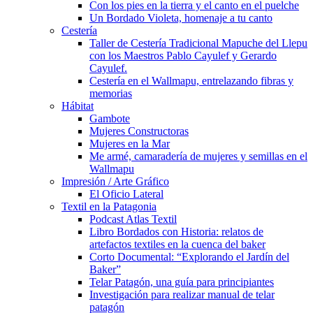
Con los pies en la tierra y el canto en el puelche
Un Bordado Violeta, homenaje a tu canto
Cestería
Taller de Cestería Tradicional Mapuche del Llepu
con los Maestros Pablo Cayulef y Gerardo
Cayulef.
Cestería en el Wallmapu, entrelazando fibras y
memorias
Hábitat
Gambote
Mujeres Constructoras
Mujeres en la Mar
Me armé, camaradería de mujeres y semillas en el
Wallmapu
Impresión / Arte Gráfico
El Oficio Lateral
Textil en la Patagonia
Podcast Atlas Textil
Libro Bordados con Historia: relatos de
artefactos textiles en la cuenca del baker
Corto Documental: “Explorando el Jardín del
Baker”
Telar Patagón, una guía para principiantes
Investigación para realizar manual de telar
patagón