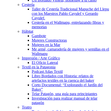
Un Bordado Violeta, homenaje a tu canto
Cestería
Taller de Cestería Tradicional Mapuche del Llepu
con los Maestros Pablo Cayulef y Gerardo
Cayulef.
Cestería en el Wallmapu, entrelazando fibras y
memorias
Hábitat
Gambote
Mujeres Constructoras
Mujeres en la Mar
Me armé, camaradería de mujeres y semillas en el
Wallmapu
Impresión / Arte Gráfico
El Oficio Lateral
Textil en la Patagonia
Podcast Atlas Textil
Libro Bordados con Historia: relatos de
artefactos textiles en la cuenca del baker
Corto Documental: “Explorando el Jardín del
Baker”
Telar Patagón, una guía para principiantes
Investigación para realizar manual de telar
patagón
Teatro