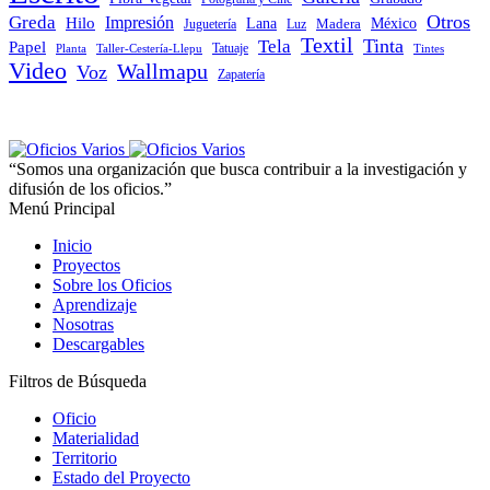
Otros
Greda
Impresión
Hilo
Lana
Madera
México
Juguetería
Luz
Textil
Tinta
Tela
Papel
Tatuaje
Planta
Taller-Cestería-Llepu
Tintes
Video
Wallmapu
Voz
Zapatería
“Somos una organización que busca contribuir a la investigación y
difusión de los oficios.”
Menú Principal
Inicio
Proyectos
Sobre los Oficios
Aprendizaje
Nosotras
Descargables
Filtros de Búsqueda
Oficio
Materialidad
Territorio
Estado del Proyecto