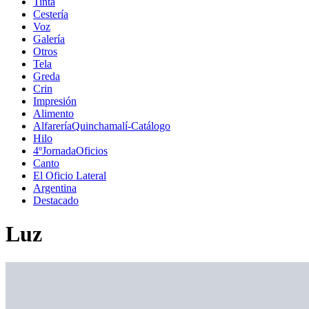
Tinta
Cestería
Voz
Galería
Otros
Tela
Greda
Crin
Impresión
Alimento
AlfareríaQuinchamalí-Catálogo
Hilo
4ºJornadaOficios
Canto
El Oficio Lateral
Argentina
Destacado
Luz