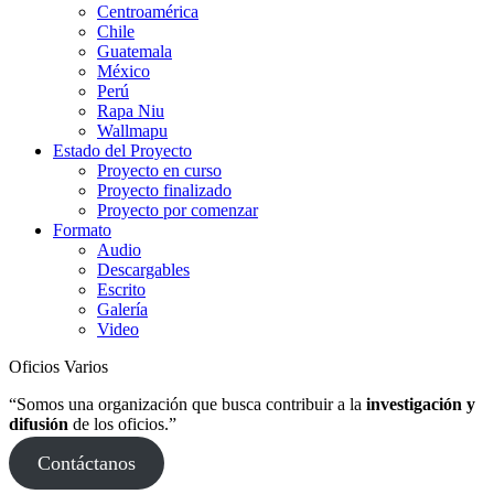
Centroamérica
Chile
Guatemala
México
Perú
Rapa Niu
Wallmapu
Estado del Proyecto
Proyecto en curso
Proyecto finalizado
Proyecto por comenzar
Formato
Audio
Descargables
Escrito
Galería
Video
Oficios Varios
“Somos una organización que busca contribuir a la
investigación y
difusión
de los oficios.”
Contáctanos