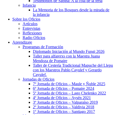
Testimonios de Sabina: A la cola de la feria
Infancia
La Memoria de los Bosques desde la mirada de
la infancia
Sobre los Oficios
Artículos
Entrevistas
Reflexiones
Radio Oficios
Aprendizaje
Programas de Formación
Diplomado Iniciación al Mundo Fungi 2026
Taller para alfarerxs con la Maestra Juana
Mendoza de Pomaire
Taller de Cestería Tradicional Mapuche del Llepu
con los Maestros Pablo Cayulef y Gerardo
Cayulef.
Jornadas de Oficios
7º Jornada de Oficios – Maule y Ñuble 2025
6º Jornada de Oficios – Pomaire 2024
5º Jornada de Oficios – Lago Chelenko 2022
4º Jornada de Oficios – Aysén 2021
3º Jornada de Oficios – Valparaíso 2019
2º Jornada de Oficios – Valdivia 2018
1º Jornada de Oficios – Santiago 2017