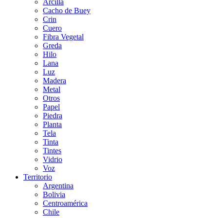
Arcilla
Cacho de Buey
Crin
Cuero
Fibra Vegetal
Greda
Hilo
Lana
Luz
Madera
Metal
Otros
Papel
Piedra
Planta
Tela
Tinta
Tintes
Vidrio
Voz
Territorio
Argentina
Bolivia
Centroamérica
Chile