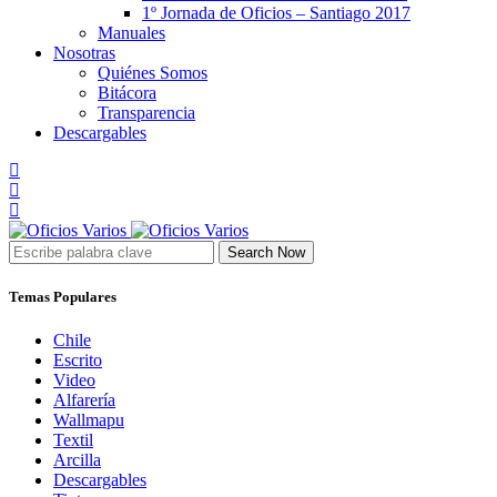
1º Jornada de Oficios – Santiago 2017
Manuales
Nosotras
Quiénes Somos
Bitácora
Transparencia
Descargables
Search Now
Temas Populares
Chile
Escrito
Video
Alfarería
Wallmapu
Textil
Arcilla
Descargables