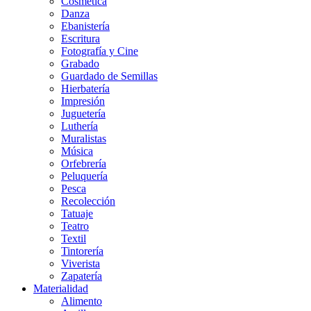
Cosmética
Danza
Ebanistería
Escritura
Fotografía y Cine
Grabado
Guardado de Semillas
Hierbatería
Impresión
Juguetería
Luthería
Muralistas
Música
Orfebrería
Peluquería
Pesca
Recolección
Tatuaje
Teatro
Textil
Tintorería
Viverista
Zapatería
Materialidad
Alimento