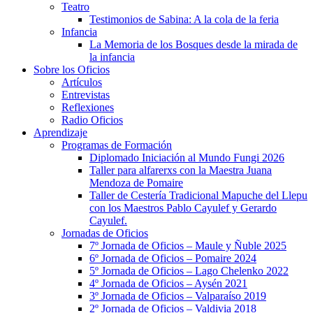
Teatro
Testimonios de Sabina: A la cola de la feria
Infancia
La Memoria de los Bosques desde la mirada de
la infancia
Sobre los Oficios
Artículos
Entrevistas
Reflexiones
Radio Oficios
Aprendizaje
Programas de Formación
Diplomado Iniciación al Mundo Fungi 2026
Taller para alfarerxs con la Maestra Juana
Mendoza de Pomaire
Taller de Cestería Tradicional Mapuche del Llepu
con los Maestros Pablo Cayulef y Gerardo
Cayulef.
Jornadas de Oficios
7º Jornada de Oficios – Maule y Ñuble 2025
6º Jornada de Oficios – Pomaire 2024
5º Jornada de Oficios – Lago Chelenko 2022
4º Jornada de Oficios – Aysén 2021
3º Jornada de Oficios – Valparaíso 2019
2º Jornada de Oficios – Valdivia 2018