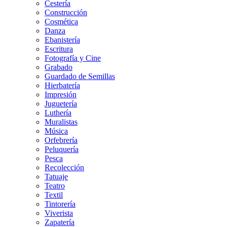
Cestería
Construcción
Cosmética
Danza
Ebanistería
Escritura
Fotografía y Cine
Grabado
Guardado de Semillas
Hierbatería
Impresión
Juguetería
Luthería
Muralistas
Música
Orfebrería
Peluquería
Pesca
Recolección
Tatuaje
Teatro
Textil
Tintorería
Viverista
Zapatería