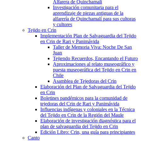
Alfarera de Quinchamalí
Investigación comunitaria para el
aprendizaje de piezas antiguas de la
alfarería de Quinchamalí para sus cultoras
y cultores
Tejido en Crin
Implementación Plan de Salvaguardia del Tejido
en Crin de Rari y Panimávida
Taller de Memoria Viva: Noche De San
Juan
Tejiendo Recuerdos, Encantando el Futuro
Aproximaciones al relato museográfico y
puesta museográfica del Tejido en Crin en
Chile
Asamblea de Tejedoras del Crin
Elaboración del Plan de Salvaguardia del Tejido
en Crin
Boletines pandémicos para la comunidad de
tejedoras del Crin de Rari y Panimávida
Influencias indígenas y coloniales en la Técnica
del Tejido en Crin de la Región del Maule
Elaboración de investigación diagnóstica para el
plan de salvaguardia del Tejido en Crin
Edición Libro: Crin, una guía para principiantes
Canto