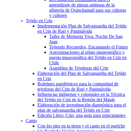
aprendizaje de piezas antiguas de la
alfarería de Quinchamalí para sus cultoras
y cultores
Tejido en Crin
Implementación Plan de Salvaguardia del Tejido
en Crin de Rari y Panimávida
Taller de Memoria Viva: Noche De San
Juan
Tejiendo Recuerdos, Encantando el Futuro
Aproximaciones al relato museográfico y
puesta museográfica del Tejido en Crin en
Chile
Asamblea de Tejedoras del Crin
Elaboración del Plan de Salvaguardia del Tejido
en Crin
Boletines pandémicos para la comunidad de
tejedoras del Crin de Rari y Panimávida
Influencias indígenas y coloniales en la Técnica
del Tejido en Crin de la Región del Maule
Elaboración de investigación diagnóstica para el
plan de salvaguardia del Tejido en Crin
Edición Libro: Crin, una guía para principiantes
Canto
Con los pies en la tierra y el canto en el puelche