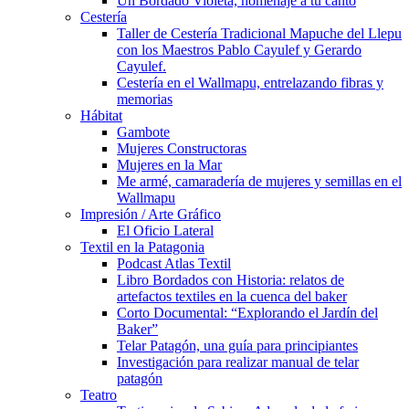
Un Bordado Violeta, homenaje a tu canto
Cestería
Taller de Cestería Tradicional Mapuche del Llepu
con los Maestros Pablo Cayulef y Gerardo
Cayulef.
Cestería en el Wallmapu, entrelazando fibras y
memorias
Hábitat
Gambote
Mujeres Constructoras
Mujeres en la Mar
Me armé, camaradería de mujeres y semillas en el
Wallmapu
Impresión / Arte Gráfico
El Oficio Lateral
Textil en la Patagonia
Podcast Atlas Textil
Libro Bordados con Historia: relatos de
artefactos textiles en la cuenca del baker
Corto Documental: “Explorando el Jardín del
Baker”
Telar Patagón, una guía para principiantes
Investigación para realizar manual de telar
patagón
Teatro