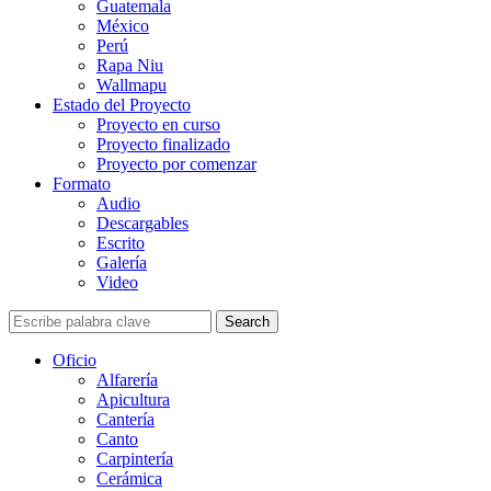
Guatemala
México
Perú
Rapa Niu
Wallmapu
Estado del Proyecto
Proyecto en curso
Proyecto finalizado
Proyecto por comenzar
Formato
Audio
Descargables
Escrito
Galería
Video
Search
Oficio
Alfarería
Apicultura
Cantería
Canto
Carpintería
Cerámica