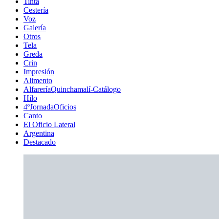
Tinta
Cestería
Voz
Galería
Otros
Tela
Greda
Crin
Impresión
Alimento
AlfareríaQuinchamalí-Catálogo
Hilo
4ºJornadaOficios
Canto
El Oficio Lateral
Argentina
Destacado