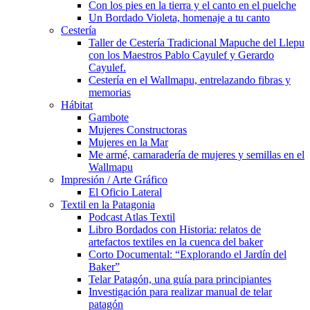
Con los pies en la tierra y el canto en el puelche
Un Bordado Violeta, homenaje a tu canto
Cestería
Taller de Cestería Tradicional Mapuche del Llepu
con los Maestros Pablo Cayulef y Gerardo
Cayulef.
Cestería en el Wallmapu, entrelazando fibras y
memorias
Hábitat
Gambote
Mujeres Constructoras
Mujeres en la Mar
Me armé, camaradería de mujeres y semillas en el
Wallmapu
Impresión / Arte Gráfico
El Oficio Lateral
Textil en la Patagonia
Podcast Atlas Textil
Libro Bordados con Historia: relatos de
artefactos textiles en la cuenca del baker
Corto Documental: “Explorando el Jardín del
Baker”
Telar Patagón, una guía para principiantes
Investigación para realizar manual de telar
patagón