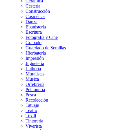
Cerámica
Cestería
Construcción
Cosmética
Danza
Ebanistería
Escritura
Fotografía y Cine
Grabado
Guardado de Semillas
Hierbatería
Impresión
Juguetería
Luthería
Muralistas
Música
Orfebrería
Peluquería
Pesca
Recolección
Tatuaje
Teatro
Textil
Tintorería
Viverista