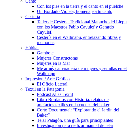
Canto
Con los pies en la tierra y el canto en el puelche
Un Bordado Violeta, homenaje a tu canto
Cestería
Taller de Cestería Tradicional Mapuche del Llepu
con los Maestros Pablo Cayulef y Gerardo
Cayulef.
Cestería en el Wallmapu, entrelazando fibras y
memorias
Hábitat
Gambote
Mujeres Constructoras
Mujeres en la Mar
Me armé, camaradería de mujeres y semillas en el
Wallmapu
Impresión / Arte Gráfico
El Oficio Lateral
Textil en la Patagonia
Podcast Atlas Textil
Libro Bordados con Historia: relatos de
artefactos textiles en la cuenca del baker
Corto Documental: “Explorando el Jardín del
Baker”
Telar Patagón, una guía para principiantes
Investigación para realizar manual de telar