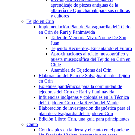
aprendizaje de piezas antiguas de la
alfarería de Quinchamalí para sus cultoras
y cultores
Tejido en Crin
Implementación Plan de Salvaguardia del Tejido
en Crin de Rari y Panimávida
Taller de Memoria Viva: Noche De San
Juan
Tejiendo Recuerdos, Encantando el Futuro
Aproximaciones al relato museográfico y
puesta museográfica del Tejido en Crin en
Chile
Asamblea de Tejedoras del Crin
Elaboración del Plan de Salvaguardia del Tejido
en Crin
Boletines pandémicos para la comunidad de
tejedoras del Crin de Rari y Panimávida
Influencias indígenas y coloniales en la Técnica
del Tejido en Crin de la Región del Maule
Elaboración de investigación diagnóstica para el
plan de salvaguardia del Tejido en Crin
Edición Libro: Crin, una guía para principiantes
Canto
Con los pies en la tierra y el canto en el puelche