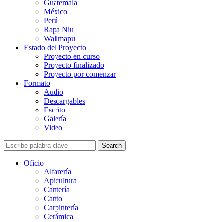
Guatemala
México
Perú
Rapa Niu
Wallmapu
Estado del Proyecto
Proyecto en curso
Proyecto finalizado
Proyecto por comenzar
Formato
Audio
Descargables
Escrito
Galería
Video
Search
Oficio
Alfarería
Apicultura
Cantería
Canto
Carpintería
Cerámica