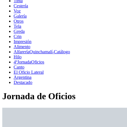
Tinta
Cestería
Voz
Galería
Otros
Tela
Greda
Crin
Impresión
Alimento
AlfareríaQuinchamalí-Catálogo
Hilo
4ºJornadaOficios
Canto
El Oficio Lateral
Argentina
Destacado
Jornada de Oficios