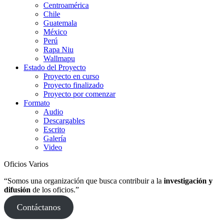
Centroamérica
Chile
Guatemala
México
Perú
Rapa Niu
Wallmapu
Estado del Proyecto
Proyecto en curso
Proyecto finalizado
Proyecto por comenzar
Formato
Audio
Descargables
Escrito
Galería
Video
Oficios Varios
“Somos una organización que busca contribuir a la
investigación y
difusión
de los oficios.”
Contáctanos