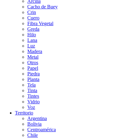
Arcilla
Cacho de Buey
Crin
Cuero
Fibra Vegetal
Greda
Hilo
Lana
Luz
Madera
Metal
Otros
Papel
Piedra
Planta
Tela
Tinta
Tintes
Vidrio
Voz
Territorio
Argentina
Bolivia
Centroamérica
Chile