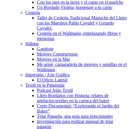
Con los pies en la tierra y el canto en el puelche
Un Bordado Violeta, homenaje a tu canto
Cestería
Taller de Cestería Tradicional Mapuche del Llepu
con los Maestros Pablo Cayulef y Gerardo
Cayulef.
Cestería en el Wallmapu, entrelazando fibras y
memorias
Hábitat
Gambote
Mujeres Constructoras
Mujeres en la Mar
Me armé, camaradería de mujeres y semillas en el
Wallmapu
Impresión / Arte Gráfico
El Oficio Lateral
Textil en la Patagonia
Podcast Atlas Textil
Libro Bordados con Historia: relatos de
artefactos textiles en la cuenca del baker
Corto Documental: “Explorando el Jardín del
Baker”
Telar Patagón, una guía para principiantes
Investigación para realizar manual de telar
patagón