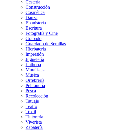
Cestería
Construcción
Cosmética
Danza
Ebanistería
Escritura
Fotografía y Cine
Grabado
Guardado de Semillas
Hierbatería
Impresión
Juguetería
Luthería
Muralistas
Música
Orfebrería
Peluquería
Pesca
Recolección
Tatuaje
Teatro
Textil
Tintorería
Viverista
Zapatería