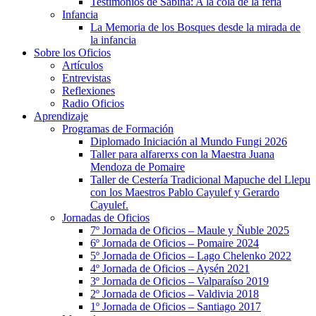
Testimonios de Sabina: A la cola de la feria
Infancia
La Memoria de los Bosques desde la mirada de
la infancia
Sobre los Oficios
Artículos
Entrevistas
Reflexiones
Radio Oficios
Aprendizaje
Programas de Formación
Diplomado Iniciación al Mundo Fungi 2026
Taller para alfarerxs con la Maestra Juana
Mendoza de Pomaire
Taller de Cestería Tradicional Mapuche del Llepu
con los Maestros Pablo Cayulef y Gerardo
Cayulef.
Jornadas de Oficios
7º Jornada de Oficios – Maule y Ñuble 2025
6º Jornada de Oficios – Pomaire 2024
5º Jornada de Oficios – Lago Chelenko 2022
4º Jornada de Oficios – Aysén 2021
3º Jornada de Oficios – Valparaíso 2019
2º Jornada de Oficios – Valdivia 2018
1º Jornada de Oficios – Santiago 2017