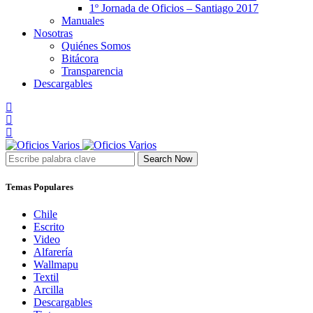
1º Jornada de Oficios – Santiago 2017
Manuales
Nosotras
Quiénes Somos
Bitácora
Transparencia
Descargables
Search Now
Temas Populares
Chile
Escrito
Video
Alfarería
Wallmapu
Textil
Arcilla
Descargables