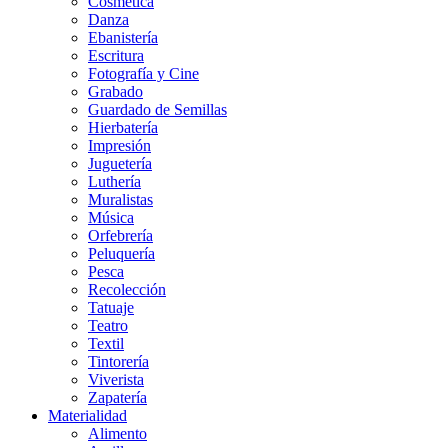
Cosmética
Danza
Ebanistería
Escritura
Fotografía y Cine
Grabado
Guardado de Semillas
Hierbatería
Impresión
Juguetería
Luthería
Muralistas
Música
Orfebrería
Peluquería
Pesca
Recolección
Tatuaje
Teatro
Textil
Tintorería
Viverista
Zapatería
Materialidad
Alimento