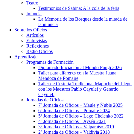
Teatro
Testimonios de Sabina: A la cola de la feria
Infancia
La Memoria de los Bosques desde la mirada de
la infancia
Sobre los Oficios
Artículos
Entrevistas
Reflexiones
Radio Oficios
Aprendizaje
Programas de Formación
Diplomado Iniciación al Mundo Fungi 2026
Taller para alfarerxs con la Maestra Juana
Mendoza de Pomaire
Taller de Cestería Tradicional Mapuche del Llepu
con los Maestros Pablo Cayulef y Gerardo
Cayulef.
Jornadas de Oficios
7º Jornada de Oficios – Maule y Ñuble 2025
6º Jornada de Oficios – Pomaire 2024
5º Jornada de Oficios – Lago Chelenko 2022
4º Jornada de Oficios – Aysén 2021
3º Jornada de Oficios – Valparaíso 2019
2º Jornada de Oficios – Valdivia 2018