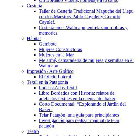
Un Bordado Violeta, homenaje a tu canto
Cestería
Taller de Cestería Tradicional Mapuche del Llepu
con los Maestros Pablo Cayulef y Gerardo
Cayulef.
Cestería en el Wallmapu, entrelazando fibras y
memorias
Hábitat
Gambote
Mujeres Constructoras
Mujeres en la Mar
Me armé, camaradería de mujeres y semillas en el
Wallmapu
Impresión / Arte Gráfico
El Oficio Lateral
Textil en la Patagonia
Podcast Atlas Textil
Libro Bordados con Historia: relatos de
artefactos textiles en la cuenca del baker
Corto Documental: “Explorando el Jardín del
Baker”
Telar Patagón, una guía para principiantes
Investigación para realizar manual de telar
patagón
Teatro