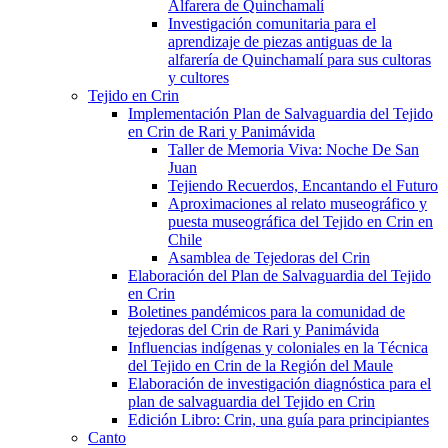
Alfarera de Quinchamalí
Investigación comunitaria para el
aprendizaje de piezas antiguas de la
alfarería de Quinchamalí para sus cultoras
y cultores
Tejido en Crin
Implementación Plan de Salvaguardia del Tejido
en Crin de Rari y Panimávida
Taller de Memoria Viva: Noche De San
Juan
Tejiendo Recuerdos, Encantando el Futuro
Aproximaciones al relato museográfico y
puesta museográfica del Tejido en Crin en
Chile
Asamblea de Tejedoras del Crin
Elaboración del Plan de Salvaguardia del Tejido
en Crin
Boletines pandémicos para la comunidad de
tejedoras del Crin de Rari y Panimávida
Influencias indígenas y coloniales en la Técnica
del Tejido en Crin de la Región del Maule
Elaboración de investigación diagnóstica para el
plan de salvaguardia del Tejido en Crin
Edición Libro: Crin, una guía para principiantes
Canto