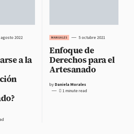
 agosto 2022
5 octubre 2021
MANUALES
Enfoque de
rse a la
Derechos para el
Artesanado
ción
by
Daniela Morales
1 minute read
ado?
ead