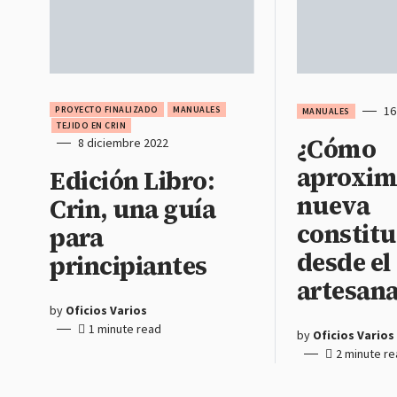
16
PROYECTO FINALIZADO
MANUALES
MANUALES
TEJIDO EN CRIN
¿Cómo
8 diciembre 2022
aproxima
Edición Libro:
nueva
Crin, una guía
constitu
para
desde el
principiantes
artesan
by
Oficios Varios
1 minute read
by
Oficios Varios
2 minute r