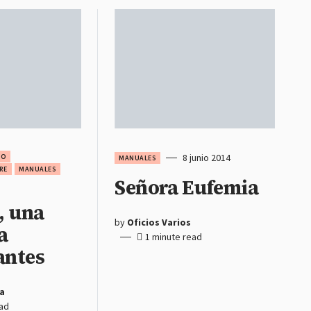
8 junio 2014
DO
MANUALES
RE
MANUALES
Señora Eufemia
, una
by
Oficios Varios
a
1 minute read
antes
a
ead