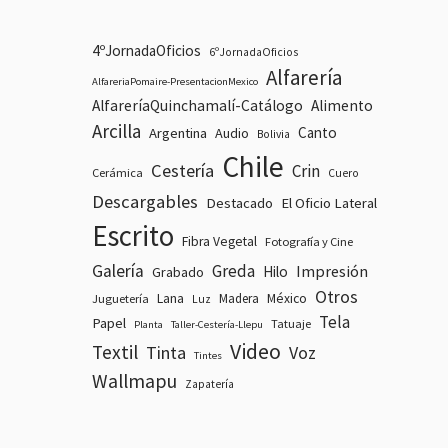
4ºJornadaOficios
6ºJornadaOficios
Alfarería
AlfareriaPomaire-PresentacionMexico
AlfareríaQuinchamalí-Catálogo
Alimento
Arcilla
Canto
Argentina
Audio
Bolivia
Chile
Cestería
Crin
Cerámica
Cuero
Descargables
Destacado
El Oficio Lateral
Escrito
Fibra Vegetal
Fotografía y Cine
Galería
Greda
Impresión
Hilo
Grabado
Otros
Lana
Madera
México
Juguetería
Luz
Tela
Papel
Tatuaje
Planta
Taller-Cestería-Llepu
Video
Textil
Tinta
Voz
Tintes
Wallmapu
Zapatería