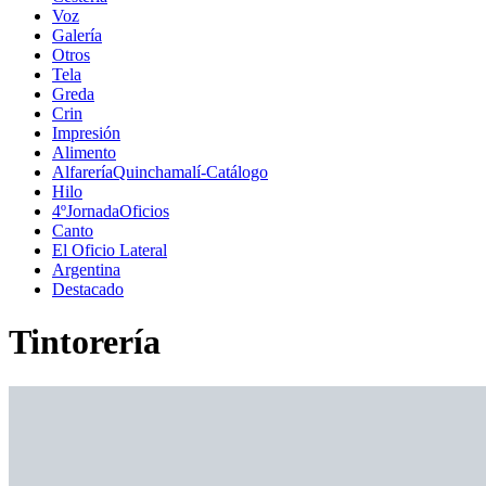
Voz
Galería
Otros
Tela
Greda
Crin
Impresión
Alimento
AlfareríaQuinchamalí-Catálogo
Hilo
4ºJornadaOficios
Canto
El Oficio Lateral
Argentina
Destacado
Tintorería