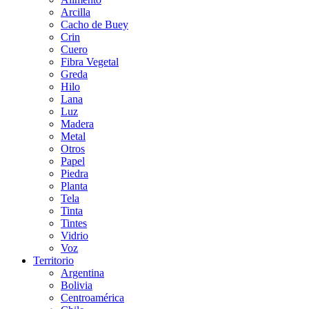
Arcilla
Cacho de Buey
Crin
Cuero
Fibra Vegetal
Greda
Hilo
Lana
Luz
Madera
Metal
Otros
Papel
Piedra
Planta
Tela
Tinta
Tintes
Vidrio
Voz
Territorio
Argentina
Bolivia
Centroamérica