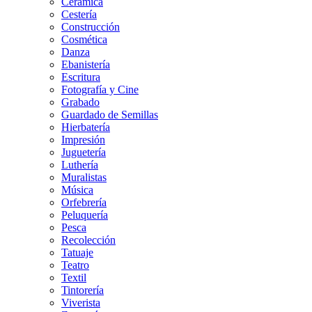
Cerámica
Cestería
Construcción
Cosmética
Danza
Ebanistería
Escritura
Fotografía y Cine
Grabado
Guardado de Semillas
Hierbatería
Impresión
Juguetería
Luthería
Muralistas
Música
Orfebrería
Peluquería
Pesca
Recolección
Tatuaje
Teatro
Textil
Tintorería
Viverista