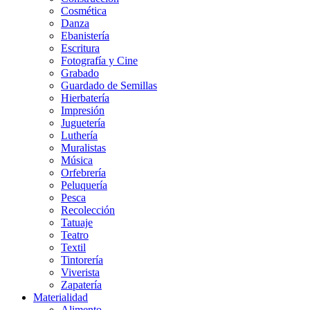
Cosmética
Danza
Ebanistería
Escritura
Fotografía y Cine
Grabado
Guardado de Semillas
Hierbatería
Impresión
Juguetería
Luthería
Muralistas
Música
Orfebrería
Peluquería
Pesca
Recolección
Tatuaje
Teatro
Textil
Tintorería
Viverista
Zapatería
Materialidad
Alimento