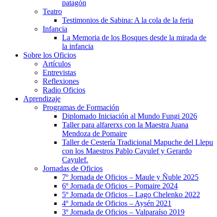
patagón
Teatro
Testimonios de Sabina: A la cola de la feria
Infancia
La Memoria de los Bosques desde la mirada de
la infancia
Sobre los Oficios
Artículos
Entrevistas
Reflexiones
Radio Oficios
Aprendizaje
Programas de Formación
Diplomado Iniciación al Mundo Fungi 2026
Taller para alfarerxs con la Maestra Juana
Mendoza de Pomaire
Taller de Cestería Tradicional Mapuche del Llepu
con los Maestros Pablo Cayulef y Gerardo
Cayulef.
Jornadas de Oficios
7º Jornada de Oficios – Maule y Ñuble 2025
6º Jornada de Oficios – Pomaire 2024
5º Jornada de Oficios – Lago Chelenko 2022
4º Jornada de Oficios – Aysén 2021
3º Jornada de Oficios – Valparaíso 2019