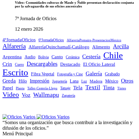
Video: Comunidades cultoras de Maule y Ñuble presentan declaración conjunta
por la salvaguardia de sus oficios ancestrales
7ª Jornada de Oficios
12 enero 2026
4ºJornadaOficios
6ºJornadaOficios
AlfareriaPomaire-PresentacionMexico
Alfarería
Arcilla
AlfareríaQuinchamalí-Catálogo
Alimento
Chile
Cestería
Argentina
Audio
Canto
Cerámica
Bolivia
Descargables
Crin
Destacado
El Oficio Lateral
Cuero
Escrito
Galería
Grabado
Fibra Vegetal
Fotografía y Cine
Otros
Greda
Impresión
Hilo
Lana
Madera
México
Juguetería
Luz
Textil
Tinta
Tela
Papel
Tatuaje
Planta
Taller-Cestería-Llepu
Tintes
Video
Wallmapu
Voz
Zapatería
“Somos una organización que busca contribuir a la investigación y
difusión de los oficios.”
Menú Principal