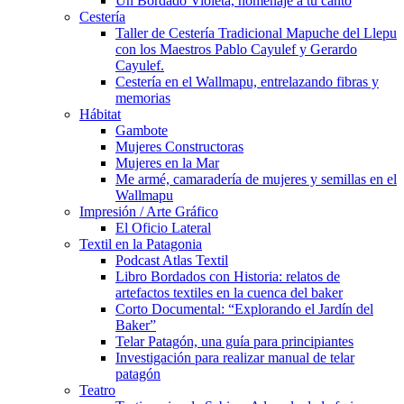
Un Bordado Violeta, homenaje a tu canto
Cestería
Taller de Cestería Tradicional Mapuche del Llepu
con los Maestros Pablo Cayulef y Gerardo
Cayulef.
Cestería en el Wallmapu, entrelazando fibras y
memorias
Hábitat
Gambote
Mujeres Constructoras
Mujeres en la Mar
Me armé, camaradería de mujeres y semillas en el
Wallmapu
Impresión / Arte Gráfico
El Oficio Lateral
Textil en la Patagonia
Podcast Atlas Textil
Libro Bordados con Historia: relatos de
artefactos textiles en la cuenca del baker
Corto Documental: “Explorando el Jardín del
Baker”
Telar Patagón, una guía para principiantes
Investigación para realizar manual de telar
patagón
Teatro