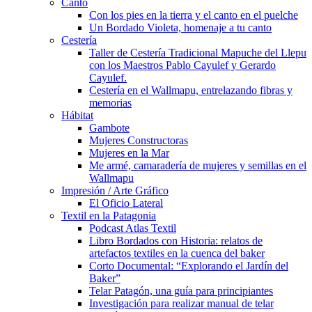
Canto
Con los pies en la tierra y el canto en el puelche
Un Bordado Violeta, homenaje a tu canto
Cestería
Taller de Cestería Tradicional Mapuche del Llepu
con los Maestros Pablo Cayulef y Gerardo
Cayulef.
Cestería en el Wallmapu, entrelazando fibras y
memorias
Hábitat
Gambote
Mujeres Constructoras
Mujeres en la Mar
Me armé, camaradería de mujeres y semillas en el
Wallmapu
Impresión / Arte Gráfico
El Oficio Lateral
Textil en la Patagonia
Podcast Atlas Textil
Libro Bordados con Historia: relatos de
artefactos textiles en la cuenca del baker
Corto Documental: “Explorando el Jardín del
Baker”
Telar Patagón, una guía para principiantes
Investigación para realizar manual de telar