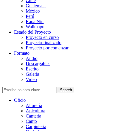
Chile
Guatemala
México
Perú
Rapa Niu
Wallmapu
Estado del Proyecto
Proyecto en curso
Proyecto finalizado
Proyecto por comenzar
Formato
Audio
Descargables
Escrito
Galería
Video
Search
Oficio
Alfarería
Apicultura
Cantería
Canto
Carpintería