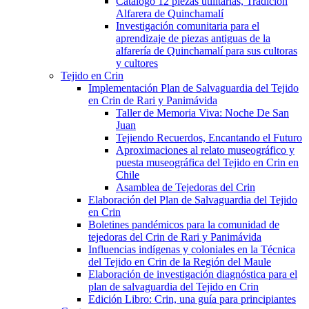
Catálogo 12 piezas utilitarias, Tradición
Alfarera de Quinchamalí
Investigación comunitaria para el
aprendizaje de piezas antiguas de la
alfarería de Quinchamalí para sus cultoras
y cultores
Tejido en Crin
Implementación Plan de Salvaguardia del Tejido
en Crin de Rari y Panimávida
Taller de Memoria Viva: Noche De San
Juan
Tejiendo Recuerdos, Encantando el Futuro
Aproximaciones al relato museográfico y
puesta museográfica del Tejido en Crin en
Chile
Asamblea de Tejedoras del Crin
Elaboración del Plan de Salvaguardia del Tejido
en Crin
Boletines pandémicos para la comunidad de
tejedoras del Crin de Rari y Panimávida
Influencias indígenas y coloniales en la Técnica
del Tejido en Crin de la Región del Maule
Elaboración de investigación diagnóstica para el
plan de salvaguardia del Tejido en Crin
Edición Libro: Crin, una guía para principiantes