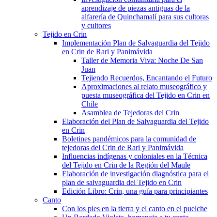
aprendizaje de piezas antiguas de la
alfarería de Quinchamalí para sus cultoras
y cultores
Tejido en Crin
Implementación Plan de Salvaguardia del Tejido
en Crin de Rari y Panimávida
Taller de Memoria Viva: Noche De San
Juan
Tejiendo Recuerdos, Encantando el Futuro
Aproximaciones al relato museográfico y
puesta museográfica del Tejido en Crin en
Chile
Asamblea de Tejedoras del Crin
Elaboración del Plan de Salvaguardia del Tejido
en Crin
Boletines pandémicos para la comunidad de
tejedoras del Crin de Rari y Panimávida
Influencias indígenas y coloniales en la Técnica
del Tejido en Crin de la Región del Maule
Elaboración de investigación diagnóstica para el
plan de salvaguardia del Tejido en Crin
Edición Libro: Crin, una guía para principiantes
Canto
Con los pies en la tierra y el canto en el puelche