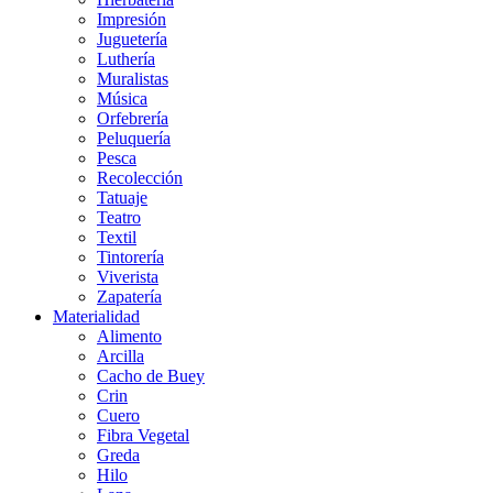
Impresión
Juguetería
Luthería
Muralistas
Música
Orfebrería
Peluquería
Pesca
Recolección
Tatuaje
Teatro
Textil
Tintorería
Viverista
Zapatería
Materialidad
Alimento
Arcilla
Cacho de Buey
Crin
Cuero
Fibra Vegetal
Greda
Hilo