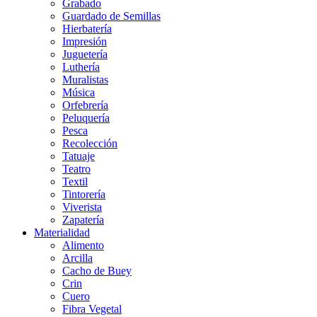
Grabado
Guardado de Semillas
Hierbatería
Impresión
Juguetería
Luthería
Muralistas
Música
Orfebrería
Peluquería
Pesca
Recolección
Tatuaje
Teatro
Textil
Tintorería
Viverista
Zapatería
Materialidad
Alimento
Arcilla
Cacho de Buey
Crin
Cuero
Fibra Vegetal