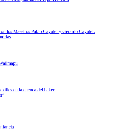
 con los Maestros Pablo Cayulef y Gerardo Cayulef.
morias
 Wallmapu
textiles en la cuenca del baker
er”
infancia