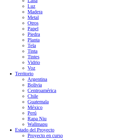
Lana
Luz
Madera
Metal
Otros
Papel
Piedra
Planta
Tela
Tinta
Tintes
Vidrio
Voz
Territorio
Argentina
Bolivia
Centroamérica
Chile
Guatemala
México
Perú
Rapa Niu
Wallmapu
Estado del Proyecto
Proyecto en curso