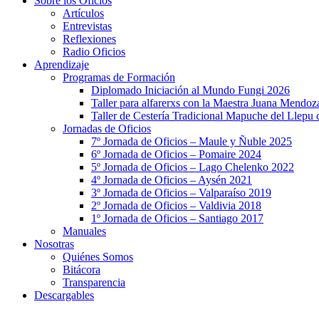
Sobre los Oficios
Artículos
Entrevistas
Reflexiones
Radio Oficios
Aprendizaje
Programas de Formación
Diplomado Iniciación al Mundo Fungi 2026
Taller para alfarerxs con la Maestra Juana Mendo
Taller de Cestería Tradicional Mapuche del Llepu
Jornadas de Oficios
7º Jornada de Oficios – Maule y Ñuble 2025
6º Jornada de Oficios – Pomaire 2024
5º Jornada de Oficios – Lago Chelenko 2022
4º Jornada de Oficios – Aysén 2021
3º Jornada de Oficios – Valparaíso 2019
2º Jornada de Oficios – Valdivia 2018
1º Jornada de Oficios – Santiago 2017
Manuales
Nosotras
Quiénes Somos
Bitácora
Transparencia
Descargables