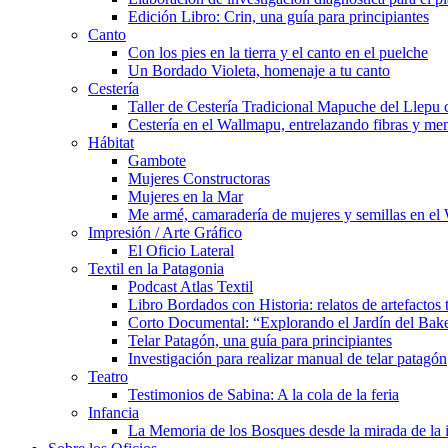
Edición Libro: Crin, una guía para principiantes
Canto
Con los pies en la tierra y el canto en el puelche
Un Bordado Violeta, homenaje a tu canto
Cestería
Taller de Cestería Tradicional Mapuche del Llepu
Cestería en el Wallmapu, entrelazando fibras y me
Hábitat
Gambote
Mujeres Constructoras
Mujeres en la Mar
Me armé, camaradería de mujeres y semillas en el
Impresión / Arte Gráfico
El Oficio Lateral
Textil en la Patagonia
Podcast Atlas Textil
Libro Bordados con Historia: relatos de artefactos 
Corto Documental: “Explorando el Jardín del Bak
Telar Patagón, una guía para principiantes
Investigación para realizar manual de telar patagón
Teatro
Testimonios de Sabina: A la cola de la feria
Infancia
La Memoria de los Bosques desde la mirada de la 