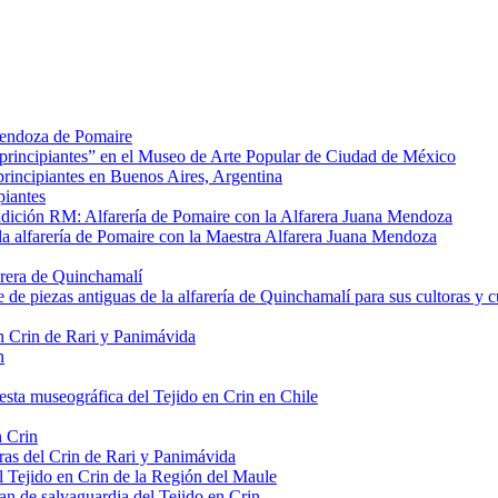
 Mendoza de Pomaire
 principiantes” en el Museo de Arte Popular de Ciudad de México
principiantes en Buenos Aires, Argentina
piantes
dición RM: Alfarería de Pomaire con la Alfarera Juana Mendoza
e la alfarería de Pomaire con la Maestra Alfarera Juana Mendoza
farera de Quinchamalí
 de piezas antiguas de la alfarería de Quinchamalí para sus cultoras y c
n Crin de Rari y Panimávida
n
sta museográfica del Tejido en Crin en Chile
n Crin
ras del Crin de Rari y Panimávida
el Tejido en Crin de la Región del Maule
lan de salvaguardia del Tejido en Crin