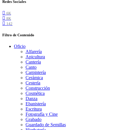
Redes Sociales
6K
8K
142
Filtro de Contenido
Oficio
Alfarería
Apicultura
Cantería
Canto
Carpintería
Cerámica
Cestería
Construcción
Cosmética
Danza
Ebanistería
Escritura
Fotografía y Cine
Grabado
Guardado de Semillas
Hierbatería