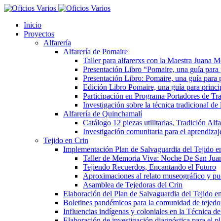
Inicio
Proyectos
Alfarería
Alfarería de Pomaire
Taller para alfarerxs con la Maestra Juana
Presentación Libro “Pomaire, una guía para
Presentación Libro: Pomaire, una guía para 
Edición Libro Pomaire, una guía para princi
Participación en Programa Portadores de Tra
Investigación sobre la técnica tradicional d
Alfarería de Quinchamalí
Catálogo 12 piezas utilitarias, Tradición Al
Investigación comunitaria para el aprendizaje
Tejido en Crin
Implementación Plan de Salvaguardia del Tejido e
Taller de Memoria Viva: Noche De San Jua
Tejiendo Recuerdos, Encantando el Futuro
Aproximaciones al relato museográfico y pue
Asamblea de Tejedoras del Crin
Elaboración del Plan de Salvaguardia del Tejido e
Boletines pandémicos para la comunidad de tejedo
Influencias indígenas y coloniales en la Técnica d
Elaboración de investigación diagnóstica para el p