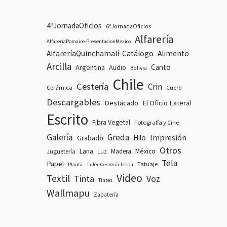
4ºJornadaOficios
6ºJornadaOficios
Alfarería
AlfareriaPomaire-PresentacionMexico
AlfareríaQuinchamalí-Catálogo
Alimento
Arcilla
Canto
Argentina
Audio
Bolivia
Chile
Cestería
Crin
Cerámica
Cuero
Descargables
Destacado
El Oficio Lateral
Escrito
Fibra Vegetal
Fotografía y Cine
Galería
Greda
Impresión
Hilo
Grabado
Otros
Lana
Madera
México
Juguetería
Luz
Tela
Papel
Tatuaje
Planta
Taller-Cestería-Llepu
Video
Textil
Tinta
Voz
Tintes
Wallmapu
Zapatería