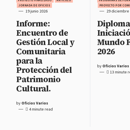
PROYECTO FINALIZADO
ARTÍCULO
PROGRAMAS DE FOR
JORNADA DE OFICIOS
PROYECTO POR COM
19 junio 2026
29 diciembre
Informe:
Diplom
Encuentro de
Iniciació
Gestión Local y
Mundo F
Comunitaria
2026
para la
by
Oficios Varios
Protección del
13 minute 
Patrimonio
Cultural.
by
Oficios Varios
4 minute read