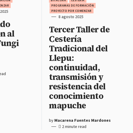
MACIÓN
BITÁCORA
CESTERÍA
ENZAR
PROGRAMAS DE FORMACIÓN
 2025
PROYECTO POR COMENZAR
8 agosto 2025
ado
Tercer Taller de
n al
Cestería
ungi
Tradicional del
Llepu:
continuidad,
read
transmisión y
resistencia del
conocimiento
mapuche
by
Macarena Fuentes Mardones
2 minute read