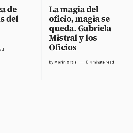
a de
La magia del
s del
oficio, magia se
queda. Gabriela
Mistral y los
Oficios
ead
by
Morin Ortiz
4 minute read