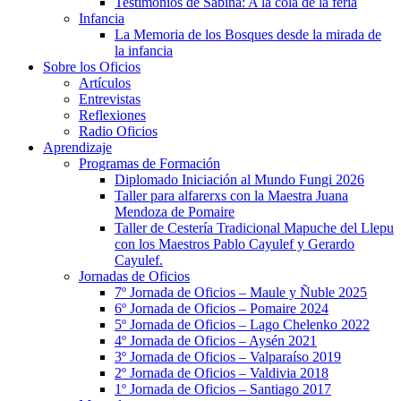
Testimonios de Sabina: A la cola de la feria
Infancia
La Memoria de los Bosques desde la mirada de
la infancia
Sobre los Oficios
Artículos
Entrevistas
Reflexiones
Radio Oficios
Aprendizaje
Programas de Formación
Diplomado Iniciación al Mundo Fungi 2026
Taller para alfarerxs con la Maestra Juana
Mendoza de Pomaire
Taller de Cestería Tradicional Mapuche del Llepu
con los Maestros Pablo Cayulef y Gerardo
Cayulef.
Jornadas de Oficios
7º Jornada de Oficios – Maule y Ñuble 2025
6º Jornada de Oficios – Pomaire 2024
5º Jornada de Oficios – Lago Chelenko 2022
4º Jornada de Oficios – Aysén 2021
3º Jornada de Oficios – Valparaíso 2019
2º Jornada de Oficios – Valdivia 2018
1º Jornada de Oficios – Santiago 2017