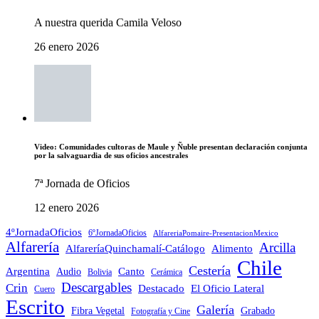
A nuestra querida Camila Veloso
26 enero 2026
Video: Comunidades cultoras de Maule y Ñuble presentan declaración conjunta
por la salvaguardia de sus oficios ancestrales
7ª Jornada de Oficios
12 enero 2026
4ºJornadaOficios
6ºJornadaOficios
AlfareriaPomaire-PresentacionMexico
Alfarería
Arcilla
AlfareríaQuinchamalí-Catálogo
Alimento
Chile
Cestería
Argentina
Audio
Canto
Cerámica
Bolivia
Descargables
Crin
Destacado
El Oficio Lateral
Cuero
Escrito
Galería
Grabado
Fibra Vegetal
Fotografía y Cine