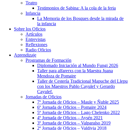
Teatro
Testimonios de Sabina: A la cola de la feria
Infancia
La Memoria de los Bosques desde la mirada de
la infancia
Sobre los Oficios
Artículos
Entrevistas
Reflexiones
Radio Oficios
Aprendizaje
Programas de Formación
Diplomado Iniciación al Mundo Fungi 2026
Taller para alfarerxs con la Maestra Juana
Mendoza de Pomaire
Taller de Cestería Tradicional Mapuche del Llepu
con los Maestros Pablo Cayulef y Gerardo
Cayulef.
Jornadas de Oficios
7º Jornada de Oficios – Maule y Ñuble 2025
6º Jornada de Oficios – Pomaire 2024
5º Jornada de Oficios – Lago Chelenko 2022
4º Jornada de Oficios – Aysén 2021
3º Jornada de Oficios – Valparaíso 2019
2º Jornada de Oficios – Valdivia 2018