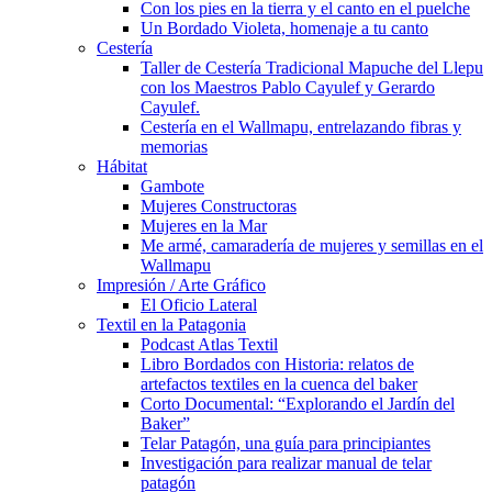
Con los pies en la tierra y el canto en el puelche
Un Bordado Violeta, homenaje a tu canto
Cestería
Taller de Cestería Tradicional Mapuche del Llepu
con los Maestros Pablo Cayulef y Gerardo
Cayulef.
Cestería en el Wallmapu, entrelazando fibras y
memorias
Hábitat
Gambote
Mujeres Constructoras
Mujeres en la Mar
Me armé, camaradería de mujeres y semillas en el
Wallmapu
Impresión / Arte Gráfico
El Oficio Lateral
Textil en la Patagonia
Podcast Atlas Textil
Libro Bordados con Historia: relatos de
artefactos textiles en la cuenca del baker
Corto Documental: “Explorando el Jardín del
Baker”
Telar Patagón, una guía para principiantes
Investigación para realizar manual de telar
patagón