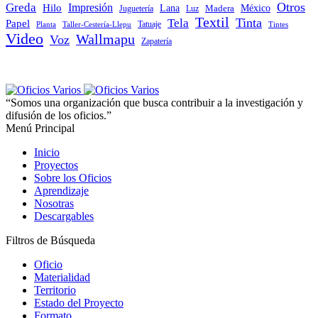
Otros
Greda
Impresión
Hilo
Lana
Madera
México
Juguetería
Luz
Textil
Tinta
Tela
Papel
Tatuaje
Planta
Taller-Cestería-Llepu
Tintes
Video
Wallmapu
Voz
Zapatería
“Somos una organización que busca contribuir a la investigación y
difusión de los oficios.”
Menú Principal
Inicio
Proyectos
Sobre los Oficios
Aprendizaje
Nosotras
Descargables
Filtros de Búsqueda
Oficio
Materialidad
Territorio
Estado del Proyecto
Formato