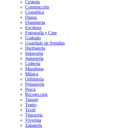
Cestería
Construcción
Cosmética
Danza
Ebanistería
Escritura
Fotografía y Cine
Grabado
Guardado de Semillas
Hierbatería
Impresión
Juguetería
Luthería
Muralistas
Música
Orfebrería
Peluquería
Pesca
Recolección
Tatuaje
Teatro
Textil
Tintorería
Viverista
Zapatería