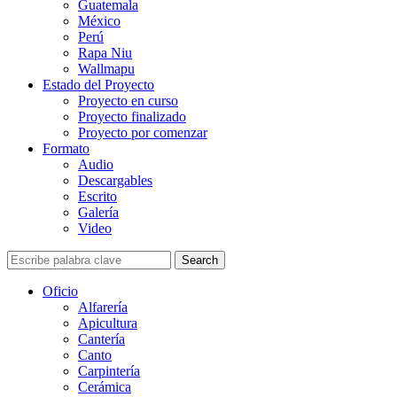
Guatemala
México
Perú
Rapa Niu
Wallmapu
Estado del Proyecto
Proyecto en curso
Proyecto finalizado
Proyecto por comenzar
Formato
Audio
Descargables
Escrito
Galería
Video
Search
Oficio
Alfarería
Apicultura
Cantería
Canto
Carpintería
Cerámica