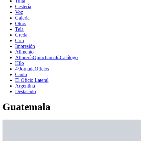
Tinta
Cestería
Voz
Galería
Otros
Tela
Greda
Crin
Impresión
Alimento
AlfareríaQuinchamalí-Catálogo
Hilo
4ºJornadaOficios
Canto
El Oficio Lateral
Argentina
Destacado
Guatemala