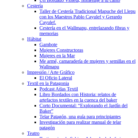
Un Bordado Violeta, homenaje a tu canto
Cestería
Taller de Cestería Tradicional Mapuche del Llepu
con los Maestros Pablo Cayulef y Gerardo
Cayulef.
Cestería en el Wallmapu, entrelazando fibras y
memorias
Hábitat
Gambote
Mujeres Constructoras
Mujeres en la Mar
Me armé, camaradería de mujeres y semillas en el
Wallmapu
Impresión / Arte Gráfico
El Oficio Lateral
Textil en la Patagonia
Podcast Atlas Textil
Libro Bordados con Historia: relatos de
artefactos textiles en la cuenca del baker
Corto Documental: “Explorando el Jardín del
Baker”
Telar Patagón, una guía para principiantes
Investigación para realizar manual de telar
patagón
Teatro