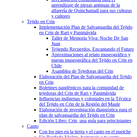
aprendizaje de piezas antiguas de la
alfarería de Quinchamalí para sus cultoras
y cultores
Tejido en Crin
Implementación Plan de Salvaguardia del Tejido
en Crin de Rari y Panimávida
Taller de Memoria Viva: Noche De San
Juan
Tejiendo Recuerdos, Encantando el Futuro
Aproximaciones al relato museográfico y
puesta museográfica del Tejido en Crin en
Chile
Asamblea de Tejedoras del Crin
Elaboración del Plan de Salvaguardia del Tejido
en Crin
Boletines pandémicos para la comunidad de
tejedoras del Crin de Rari y Panimávida
Influencias indígenas y coloniales en la Técnica
del Tejido en Crin de la Región del Maule
Elaboración de investigación diagnóstica para el
plan de salvaguardia del Tejido en Crin
Edición Libro: Crin, una guía para principiantes
Canto
Con los pies en la tierra y el canto en el puelche