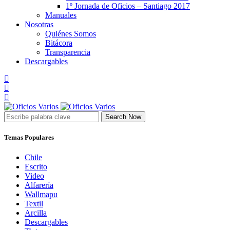
1º Jornada de Oficios – Santiago 2017
Manuales
Nosotras
Quiénes Somos
Bitácora
Transparencia
Descargables
Search Now
Temas Populares
Chile
Escrito
Video
Alfarería
Wallmapu
Textil
Arcilla
Descargables