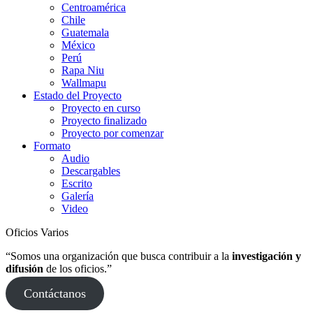
Centroamérica
Chile
Guatemala
México
Perú
Rapa Niu
Wallmapu
Estado del Proyecto
Proyecto en curso
Proyecto finalizado
Proyecto por comenzar
Formato
Audio
Descargables
Escrito
Galería
Video
Oficios Varios
“Somos una organización que busca contribuir a la
investigación y
difusión
de los oficios.”
Contáctanos