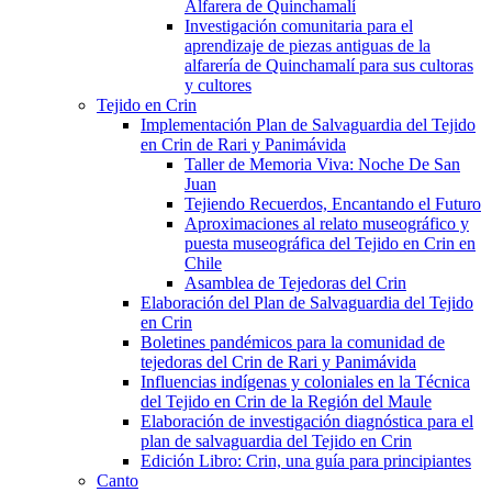
Alfarera de Quinchamalí
Investigación comunitaria para el
aprendizaje de piezas antiguas de la
alfarería de Quinchamalí para sus cultoras
y cultores
Tejido en Crin
Implementación Plan de Salvaguardia del Tejido
en Crin de Rari y Panimávida
Taller de Memoria Viva: Noche De San
Juan
Tejiendo Recuerdos, Encantando el Futuro
Aproximaciones al relato museográfico y
puesta museográfica del Tejido en Crin en
Chile
Asamblea de Tejedoras del Crin
Elaboración del Plan de Salvaguardia del Tejido
en Crin
Boletines pandémicos para la comunidad de
tejedoras del Crin de Rari y Panimávida
Influencias indígenas y coloniales en la Técnica
del Tejido en Crin de la Región del Maule
Elaboración de investigación diagnóstica para el
plan de salvaguardia del Tejido en Crin
Edición Libro: Crin, una guía para principiantes
Canto