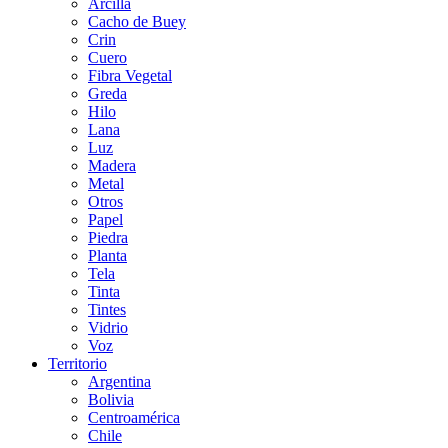
Arcilla
Cacho de Buey
Crin
Cuero
Fibra Vegetal
Greda
Hilo
Lana
Luz
Madera
Metal
Otros
Papel
Piedra
Planta
Tela
Tinta
Tintes
Vidrio
Voz
Territorio
Argentina
Bolivia
Centroamérica
Chile