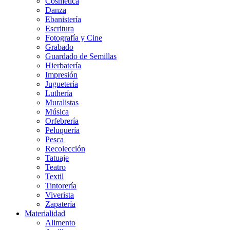
Cosmética
Danza
Ebanistería
Escritura
Fotografía y Cine
Grabado
Guardado de Semillas
Hierbatería
Impresión
Juguetería
Luthería
Muralistas
Música
Orfebrería
Peluquería
Pesca
Recolección
Tatuaje
Teatro
Textil
Tintorería
Viverista
Zapatería
Materialidad
Alimento