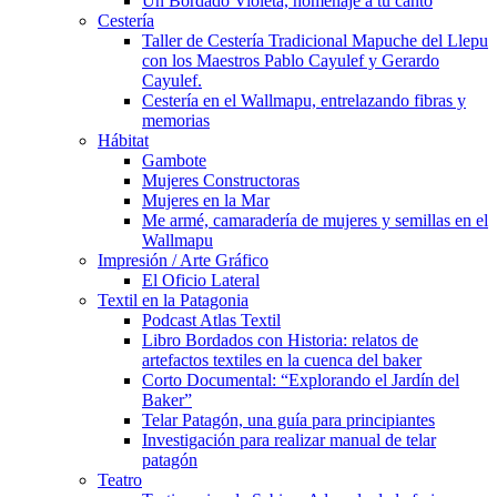
Un Bordado Violeta, homenaje a tu canto
Cestería
Taller de Cestería Tradicional Mapuche del Llepu
con los Maestros Pablo Cayulef y Gerardo
Cayulef.
Cestería en el Wallmapu, entrelazando fibras y
memorias
Hábitat
Gambote
Mujeres Constructoras
Mujeres en la Mar
Me armé, camaradería de mujeres y semillas en el
Wallmapu
Impresión / Arte Gráfico
El Oficio Lateral
Textil en la Patagonia
Podcast Atlas Textil
Libro Bordados con Historia: relatos de
artefactos textiles en la cuenca del baker
Corto Documental: “Explorando el Jardín del
Baker”
Telar Patagón, una guía para principiantes
Investigación para realizar manual de telar
patagón
Teatro