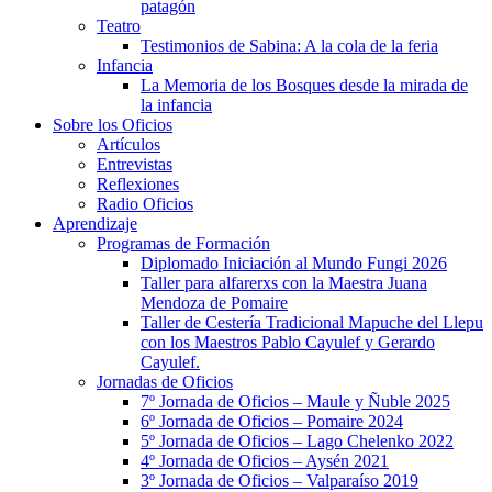
patagón
Teatro
Testimonios de Sabina: A la cola de la feria
Infancia
La Memoria de los Bosques desde la mirada de
la infancia
Sobre los Oficios
Artículos
Entrevistas
Reflexiones
Radio Oficios
Aprendizaje
Programas de Formación
Diplomado Iniciación al Mundo Fungi 2026
Taller para alfarerxs con la Maestra Juana
Mendoza de Pomaire
Taller de Cestería Tradicional Mapuche del Llepu
con los Maestros Pablo Cayulef y Gerardo
Cayulef.
Jornadas de Oficios
7º Jornada de Oficios – Maule y Ñuble 2025
6º Jornada de Oficios – Pomaire 2024
5º Jornada de Oficios – Lago Chelenko 2022
4º Jornada de Oficios – Aysén 2021
3º Jornada de Oficios – Valparaíso 2019