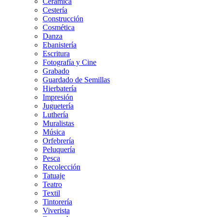
Cerámica
Cestería
Construcción
Cosmética
Danza
Ebanistería
Escritura
Fotografía y Cine
Grabado
Guardado de Semillas
Hierbatería
Impresión
Juguetería
Luthería
Muralistas
Música
Orfebrería
Peluquería
Pesca
Recolección
Tatuaje
Teatro
Textil
Tintorería
Viverista