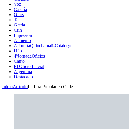
Voz
Galería
Otros
Tela
Greda
Crin
Impresión
Alimento
AlfareríaQuinchamalí-Catálogo
Hilo
4ºJornadaOficios
Canto
El Oficio Lateral
Argentina
Destacado
Inicio
Artículo
La Lira Popular en Chile