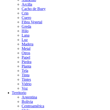
Arcilla
Cacho de Buey
Crin
Cuero
Fibra Vegetal
Greda
Hilo
Lana
Luz
Madera
Metal
Otros
Papel
Piedra
Planta
Tela
Tinta
Tintes
Vidrio
Voz
Territorio
Argentina
Bolivia
Centroamérica