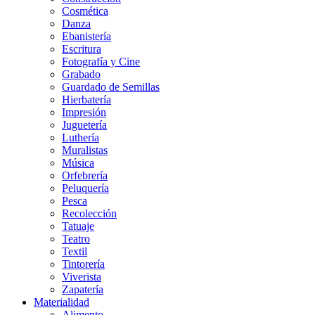
Cosmética
Danza
Ebanistería
Escritura
Fotografía y Cine
Grabado
Guardado de Semillas
Hierbatería
Impresión
Juguetería
Luthería
Muralistas
Música
Orfebrería
Peluquería
Pesca
Recolección
Tatuaje
Teatro
Textil
Tintorería
Viverista
Zapatería
Materialidad
Alimento