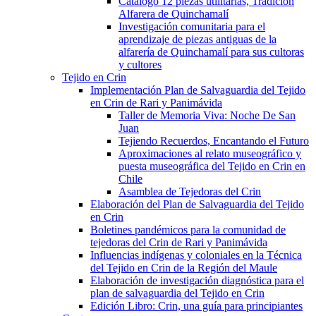
Catálogo 12 piezas utilitarias, Tradición
Alfarera de Quinchamalí
Investigación comunitaria para el
aprendizaje de piezas antiguas de la
alfarería de Quinchamalí para sus cultoras
y cultores
Tejido en Crin
Implementación Plan de Salvaguardia del Tejido
en Crin de Rari y Panimávida
Taller de Memoria Viva: Noche De San
Juan
Tejiendo Recuerdos, Encantando el Futuro
Aproximaciones al relato museográfico y
puesta museográfica del Tejido en Crin en
Chile
Asamblea de Tejedoras del Crin
Elaboración del Plan de Salvaguardia del Tejido
en Crin
Boletines pandémicos para la comunidad de
tejedoras del Crin de Rari y Panimávida
Influencias indígenas y coloniales en la Técnica
del Tejido en Crin de la Región del Maule
Elaboración de investigación diagnóstica para el
plan de salvaguardia del Tejido en Crin
Edición Libro: Crin, una guía para principiantes