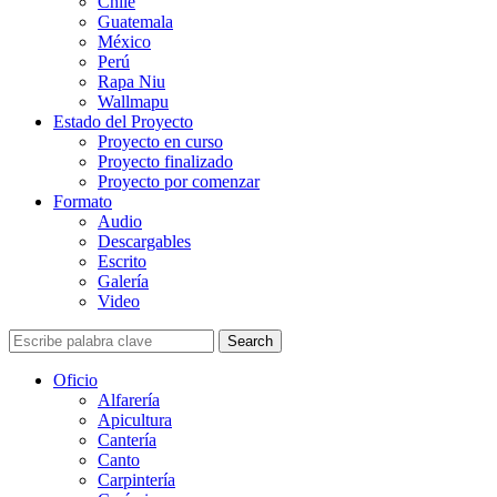
Chile
Guatemala
México
Perú
Rapa Niu
Wallmapu
Estado del Proyecto
Proyecto en curso
Proyecto finalizado
Proyecto por comenzar
Formato
Audio
Descargables
Escrito
Galería
Video
Search
Oficio
Alfarería
Apicultura
Cantería
Canto
Carpintería