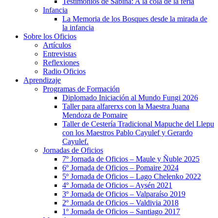
Testimonios de Sabina: A la cola de la feria
Infancia
La Memoria de los Bosques desde la mirada de
la infancia
Sobre los Oficios
Artículos
Entrevistas
Reflexiones
Radio Oficios
Aprendizaje
Programas de Formación
Diplomado Iniciación al Mundo Fungi 2026
Taller para alfarerxs con la Maestra Juana
Mendoza de Pomaire
Taller de Cestería Tradicional Mapuche del Llepu
con los Maestros Pablo Cayulef y Gerardo
Cayulef.
Jornadas de Oficios
7º Jornada de Oficios – Maule y Ñuble 2025
6º Jornada de Oficios – Pomaire 2024
5º Jornada de Oficios – Lago Chelenko 2022
4º Jornada de Oficios – Aysén 2021
3º Jornada de Oficios – Valparaíso 2019
2º Jornada de Oficios – Valdivia 2018
1º Jornada de Oficios – Santiago 2017