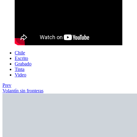
Chile
Escrito
Grabado
Tinta
Video
Prev
Volantín sin fronteras