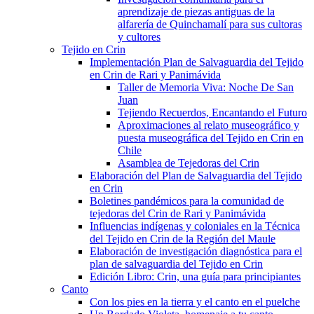
aprendizaje de piezas antiguas de la
alfarería de Quinchamalí para sus cultoras
y cultores
Tejido en Crin
Implementación Plan de Salvaguardia del Tejido
en Crin de Rari y Panimávida
Taller de Memoria Viva: Noche De San
Juan
Tejiendo Recuerdos, Encantando el Futuro
Aproximaciones al relato museográfico y
puesta museográfica del Tejido en Crin en
Chile
Asamblea de Tejedoras del Crin
Elaboración del Plan de Salvaguardia del Tejido
en Crin
Boletines pandémicos para la comunidad de
tejedoras del Crin de Rari y Panimávida
Influencias indígenas y coloniales en la Técnica
del Tejido en Crin de la Región del Maule
Elaboración de investigación diagnóstica para el
plan de salvaguardia del Tejido en Crin
Edición Libro: Crin, una guía para principiantes
Canto
Con los pies en la tierra y el canto en el puelche