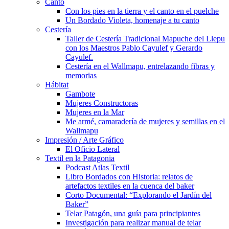
Canto
Con los pies en la tierra y el canto en el puelche
Un Bordado Violeta, homenaje a tu canto
Cestería
Taller de Cestería Tradicional Mapuche del Llepu
con los Maestros Pablo Cayulef y Gerardo
Cayulef.
Cestería en el Wallmapu, entrelazando fibras y
memorias
Hábitat
Gambote
Mujeres Constructoras
Mujeres en la Mar
Me armé, camaradería de mujeres y semillas en el
Wallmapu
Impresión / Arte Gráfico
El Oficio Lateral
Textil en la Patagonia
Podcast Atlas Textil
Libro Bordados con Historia: relatos de
artefactos textiles en la cuenca del baker
Corto Documental: “Explorando el Jardín del
Baker”
Telar Patagón, una guía para principiantes
Investigación para realizar manual de telar