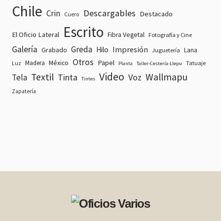
Chile
Descargables
Crin
Destacado
Cuero
Escrito
El Oficio Lateral
Fibra Vegetal
Fotografía y Cine
Galería
Greda
Impresión
Hilo
Grabado
Lana
Juguetería
Otros
Papel
Madera
México
Tatuaje
Luz
Planta
Taller-Cestería-Llepu
Video
Textil
Wallmapu
Tinta
Voz
Tela
Tintes
Zapatería