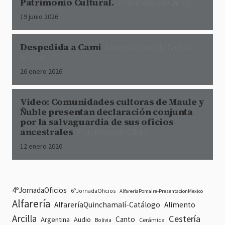
Patrimonio Cultural.
7ª Jornada de Oficios
19 junio 2026
Despedida a Cami
A nuestra querida Camila
Veloso
26 enero 2026
Video: Comunidades cultoras de Maule y
Ñuble presentan declaración conjunta
por la salvaguardia de sus oficios
ancestrales
7ª Jornada de Oficios
12 enero 2026
4ºJornadaOficios
6ºJornadaOficios
AlfareriaPomaire-PresentacionMexico
Alfarería
AlfareríaQuinchamalí-Catálogo
Alimento
Arcilla
Cestería
Canto
Argentina
Audio
Cerámica
Bolivia