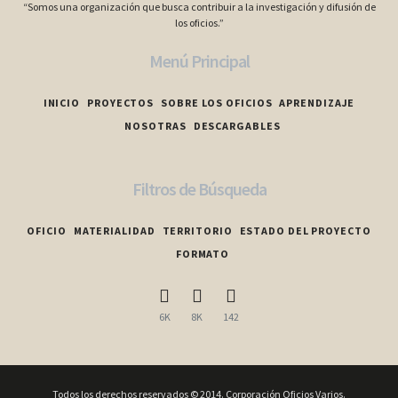
“Somos una organización que busca contribuir a la investigación y difusión de
los oficios.”
Menú Principal
INICIO
PROYECTOS
SOBRE LOS OFICIOS
APRENDIZAJE
NOSOTRAS
DESCARGABLES
Filtros de Búsqueda
OFICIO
MATERIALIDAD
TERRITORIO
ESTADO DEL PROYECTO
FORMATO
6K
8K
142
Todos los derechos reservados © 2014. Corporación Oficios Varios.