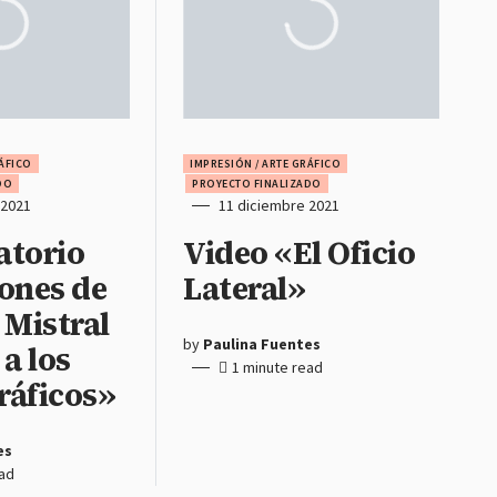
RÁFICO
IMPRESIÓN / ARTE GRÁFICO
DO
PROYECTO FINALIZADO
 2021
11 diciembre 2021
atorio
Video «El Oficio
ones de
Lateral»
 Mistral
by
Paulina Fuentes
 a los
1 minute read
gráficos»
es
ead