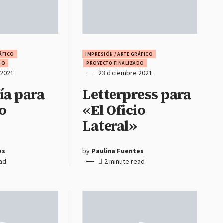
RÁFICO
IMPRESIÓN / ARTE GRÁFICO
DO
PROYECTO FINALIZADO
 2021
23 diciembre 2021
ía para
Letterpress para
io
«El Oficio
Lateral»
es
by
Paulina Fuentes
ead
2 minute read