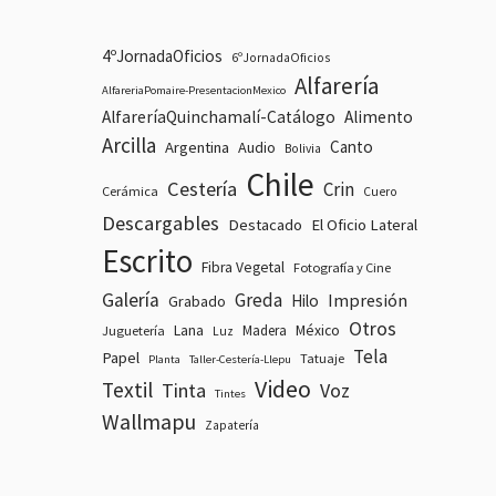
4ºJornadaOficios
6ºJornadaOficios
Alfarería
AlfareriaPomaire-PresentacionMexico
AlfareríaQuinchamalí-Catálogo
Alimento
Arcilla
Canto
Argentina
Audio
Bolivia
Chile
Cestería
Crin
Cerámica
Cuero
Descargables
Destacado
El Oficio Lateral
Escrito
Fibra Vegetal
Fotografía y Cine
Galería
Greda
Impresión
Hilo
Grabado
Otros
Lana
Madera
México
Juguetería
Luz
Tela
Papel
Tatuaje
Planta
Taller-Cestería-Llepu
Video
Textil
Tinta
Voz
Tintes
Wallmapu
Zapatería