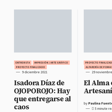
ENTREVISTA
IMPRESIÓN / ARTE GRÁFICO
PROYECTO FINALIZA
PROYECTO FINALIZADO
ALFARERÍA DE POMAI
9 diciembre 2021
29 noviembre
Isadora Díaz de
El Alma 
OJOPOROJO: Hay
Artesan
que entregarse al
by
Paulina Fuent
caos
5 minute r