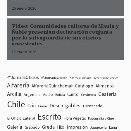
26 enero 2026
Video: Comunidades cultoras de Maule y
Ñuble presentan declaración conjunta
por la salvaguardia de sus oficios
ancestrales
7ª Jornada de Oficios
12 enero 2026
4ºJornadaOficios
6ºJornadaOficios
AlfareriaPomaire-PresentacionMexico
Alfarería
AlfareríaQuinchamalí-Catálogo
Alimento
Arcilla
Cestería
Canto
Argentina
Audio
Cerámica
Bolivia
Chile
Descargables
Crin
Destacado
Cuero
Escrito
El Oficio Lateral
Fibra Vegetal
Fotografía y Cine
Galería
Greda
Impresión
Hilo
Grabado
Lana
Juguetería