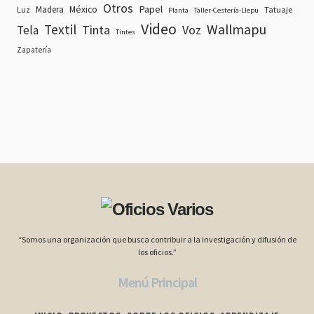
Otros
Papel
Madera
México
Tatuaje
Luz
Planta
Taller-Cestería-Llepu
Video
Textil
Wallmapu
Tinta
Voz
Tela
Tintes
Zapatería
“Somos una organización que busca contribuir a la investigación y difusión de
los oficios.”
Menú Principal