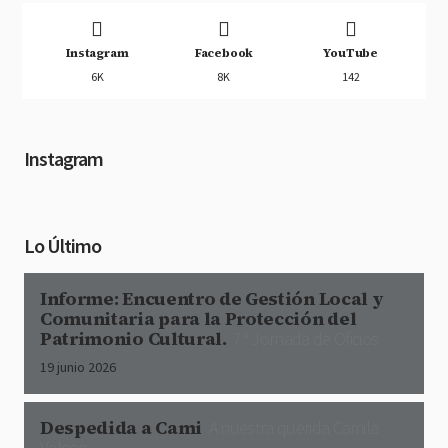
Instagram
Facebook
YouTube
6K
8K
142
Instagram
Lo Último
Informe: Encuentro de Gestión Local y
Comunitaria para la Protección del
Patrimonio Cultural.
7ª Jornada de Oficios
19 junio 2026
Despedida a Cami
A nuestra querida Camila
Veloso