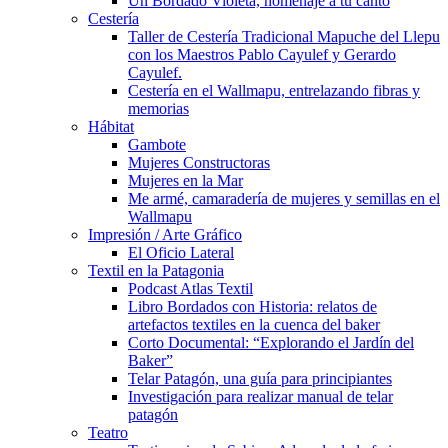
Un Bordado Violeta, homenaje a tu canto
Cestería
Taller de Cestería Tradicional Mapuche del Llepu
con los Maestros Pablo Cayulef y Gerardo
Cayulef.
Cestería en el Wallmapu, entrelazando fibras y
memorias
Hábitat
Gambote
Mujeres Constructoras
Mujeres en la Mar
Me armé, camaradería de mujeres y semillas en el
Wallmapu
Impresión / Arte Gráfico
El Oficio Lateral
Textil en la Patagonia
Podcast Atlas Textil
Libro Bordados con Historia: relatos de
artefactos textiles en la cuenca del baker
Corto Documental: “Explorando el Jardín del
Baker”
Telar Patagón, una guía para principiantes
Investigación para realizar manual de telar
patagón
Teatro