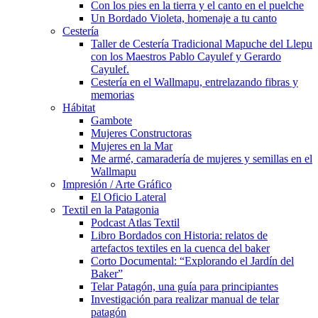
Con los pies en la tierra y el canto en el puelche
Un Bordado Violeta, homenaje a tu canto
Cestería
Taller de Cestería Tradicional Mapuche del Llepu
con los Maestros Pablo Cayulef y Gerardo
Cayulef.
Cestería en el Wallmapu, entrelazando fibras y
memorias
Hábitat
Gambote
Mujeres Constructoras
Mujeres en la Mar
Me armé, camaradería de mujeres y semillas en el
Wallmapu
Impresión / Arte Gráfico
El Oficio Lateral
Textil en la Patagonia
Podcast Atlas Textil
Libro Bordados con Historia: relatos de
artefactos textiles en la cuenca del baker
Corto Documental: “Explorando el Jardín del
Baker”
Telar Patagón, una guía para principiantes
Investigación para realizar manual de telar
patagón