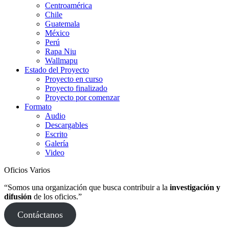
Centroamérica
Chile
Guatemala
México
Perú
Rapa Niu
Wallmapu
Estado del Proyecto
Proyecto en curso
Proyecto finalizado
Proyecto por comenzar
Formato
Audio
Descargables
Escrito
Galería
Video
Oficios Varios
“Somos una organización que busca contribuir a la
investigación y
difusión
de los oficios.”
Contáctanos