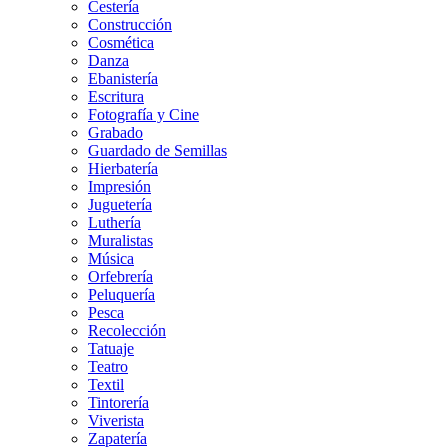
Cestería
Construcción
Cosmética
Danza
Ebanistería
Escritura
Fotografía y Cine
Grabado
Guardado de Semillas
Hierbatería
Impresión
Juguetería
Luthería
Muralistas
Música
Orfebrería
Peluquería
Pesca
Recolección
Tatuaje
Teatro
Textil
Tintorería
Viverista
Zapatería