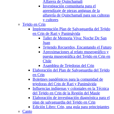
Alfarera de Quinchamalí
Investigación comunitaria para el
aprendizaje de piezas antiguas de la
alfarería de Quinchamalí para sus cultoras
y cultores
Tejido en Crin
Implementación Plan de Salvaguardia del Tejido
en Crin de Rari y Panimávida
Taller de Memoria Viva: Noche De San
Juan
Tejiendo Recuerdos, Encantando el Futuro
Aproximaciones al relato museográfico y
puesta museográfica del Tejido en Crin en
Chile
Asamblea de Tejedoras del Crin
Elaboración del Plan de Salvaguardia del Tejido
en Crin
Boletines pandémicos para la comunidad de
tejedoras del Crin de Rari y Panimávida
Influencias indígenas y coloniales en la Técnica
del Tejido en Crin de la Región del Maule
Elaboración de investigación diagnóstica para el
plan de salvaguardia del Tejido en Crin
Edición Libro: Crin, una guía para principiantes
Canto