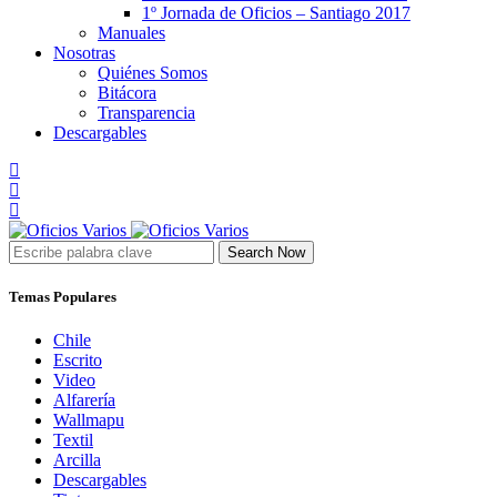
1º Jornada de Oficios – Santiago 2017
Manuales
Nosotras
Quiénes Somos
Bitácora
Transparencia
Descargables
Search Now
Temas Populares
Chile
Escrito
Video
Alfarería
Wallmapu
Textil
Arcilla
Descargables