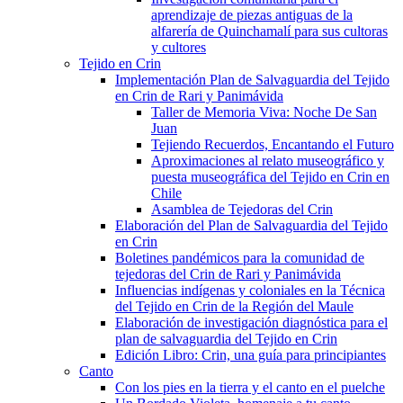
aprendizaje de piezas antiguas de la
alfarería de Quinchamalí para sus cultoras
y cultores
Tejido en Crin
Implementación Plan de Salvaguardia del Tejido
en Crin de Rari y Panimávida
Taller de Memoria Viva: Noche De San
Juan
Tejiendo Recuerdos, Encantando el Futuro
Aproximaciones al relato museográfico y
puesta museográfica del Tejido en Crin en
Chile
Asamblea de Tejedoras del Crin
Elaboración del Plan de Salvaguardia del Tejido
en Crin
Boletines pandémicos para la comunidad de
tejedoras del Crin de Rari y Panimávida
Influencias indígenas y coloniales en la Técnica
del Tejido en Crin de la Región del Maule
Elaboración de investigación diagnóstica para el
plan de salvaguardia del Tejido en Crin
Edición Libro: Crin, una guía para principiantes
Canto
Con los pies en la tierra y el canto en el puelche