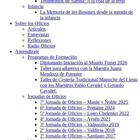
Testimonios de Sabina: A la cola de la feria
Infancia
La Memoria de los Bosques desde la mirada de
la infancia
Sobre los Oficios
Artículos
Entrevistas
Reflexiones
Radio Oficios
Aprendizaje
Programas de Formación
Diplomado Iniciación al Mundo Fungi 2026
Taller para alfarerxs con la Maestra Juana
Mendoza de Pomaire
Taller de Cestería Tradicional Mapuche del Llepu
con los Maestros Pablo Cayulef y Gerardo
Cayulef.
Jornadas de Oficios
7º Jornada de Oficios – Maule y Ñuble 2025
6º Jornada de Oficios – Pomaire 2024
5º Jornada de Oficios – Lago Chelenko 2022
4º Jornada de Oficios – Aysén 2021
3º Jornada de Oficios – Valparaíso 2019
2º Jornada de Oficios – Valdivia 2018
1º Jornada de Oficios – Santiago 2017