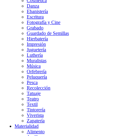
Cosmética
Danza
Ebanistería
Escritura
Fotografía y Cine
Grabado
Guardado de Semillas
Hierbatería
Impresión
Juguetería
Luthería
Muralistas
Música
Orfebrería
Peluquería
Pesca
Recolección
Tatuaje
Teatro
Textil
Tintorería
Viverista
Zapatería
Materialidad
Alimento