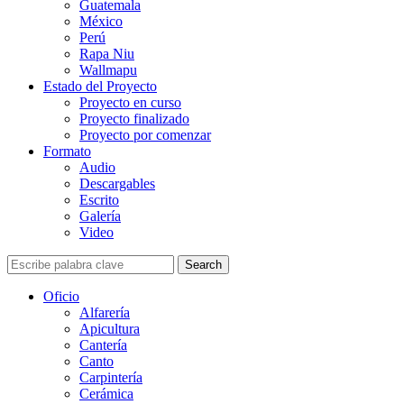
Guatemala
México
Perú
Rapa Niu
Wallmapu
Estado del Proyecto
Proyecto en curso
Proyecto finalizado
Proyecto por comenzar
Formato
Audio
Descargables
Escrito
Galería
Video
Search
Oficio
Alfarería
Apicultura
Cantería
Canto
Carpintería
Cerámica