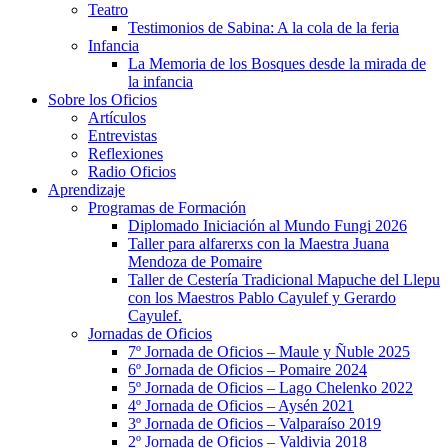
Teatro
Testimonios de Sabina: A la cola de la feria
Infancia
La Memoria de los Bosques desde la mirada de
la infancia
Sobre los Oficios
Artículos
Entrevistas
Reflexiones
Radio Oficios
Aprendizaje
Programas de Formación
Diplomado Iniciación al Mundo Fungi 2026
Taller para alfarerxs con la Maestra Juana
Mendoza de Pomaire
Taller de Cestería Tradicional Mapuche del Llepu
con los Maestros Pablo Cayulef y Gerardo
Cayulef.
Jornadas de Oficios
7º Jornada de Oficios – Maule y Ñuble 2025
6º Jornada de Oficios – Pomaire 2024
5º Jornada de Oficios – Lago Chelenko 2022
4º Jornada de Oficios – Aysén 2021
3º Jornada de Oficios – Valparaíso 2019
2º Jornada de Oficios – Valdivia 2018