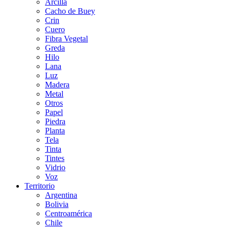
Arcilla
Cacho de Buey
Crin
Cuero
Fibra Vegetal
Greda
Hilo
Lana
Luz
Madera
Metal
Otros
Papel
Piedra
Planta
Tela
Tinta
Tintes
Vidrio
Voz
Territorio
Argentina
Bolivia
Centroamérica
Chile