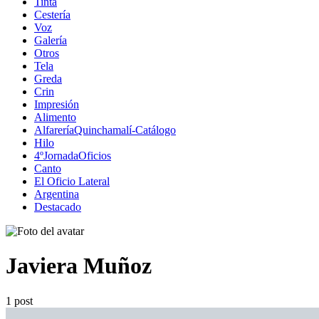
Tinta
Cestería
Voz
Galería
Otros
Tela
Greda
Crin
Impresión
Alimento
AlfareríaQuinchamalí-Catálogo
Hilo
4ºJornadaOficios
Canto
El Oficio Lateral
Argentina
Destacado
Javiera Muñoz
1 post