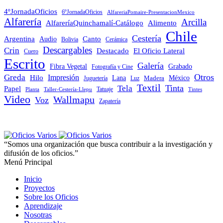
4ºJornadaOficios
6ºJornadaOficios
AlfareriaPomaire-PresentacionMexico
Alfarería
Arcilla
AlfareríaQuinchamalí-Catálogo
Alimento
Chile
Cestería
Argentina
Audio
Canto
Cerámica
Bolivia
Descargables
Crin
Destacado
El Oficio Lateral
Cuero
Escrito
Galería
Grabado
Fibra Vegetal
Fotografía y Cine
Otros
Greda
Impresión
Hilo
Lana
Madera
México
Juguetería
Luz
Textil
Tinta
Tela
Papel
Tatuaje
Planta
Taller-Cestería-Llepu
Tintes
Video
Wallmapu
Voz
Zapatería
“Somos una organización que busca contribuir a la investigación y
difusión de los oficios.”
Menú Principal
Inicio
Proyectos
Sobre los Oficios
Aprendizaje
Nosotras