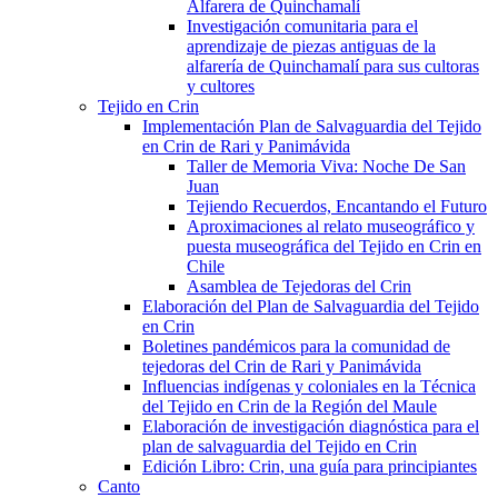
Alfarera de Quinchamalí
Investigación comunitaria para el
aprendizaje de piezas antiguas de la
alfarería de Quinchamalí para sus cultoras
y cultores
Tejido en Crin
Implementación Plan de Salvaguardia del Tejido
en Crin de Rari y Panimávida
Taller de Memoria Viva: Noche De San
Juan
Tejiendo Recuerdos, Encantando el Futuro
Aproximaciones al relato museográfico y
puesta museográfica del Tejido en Crin en
Chile
Asamblea de Tejedoras del Crin
Elaboración del Plan de Salvaguardia del Tejido
en Crin
Boletines pandémicos para la comunidad de
tejedoras del Crin de Rari y Panimávida
Influencias indígenas y coloniales en la Técnica
del Tejido en Crin de la Región del Maule
Elaboración de investigación diagnóstica para el
plan de salvaguardia del Tejido en Crin
Edición Libro: Crin, una guía para principiantes
Canto