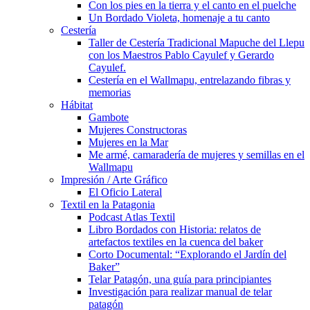
Con los pies en la tierra y el canto en el puelche
Un Bordado Violeta, homenaje a tu canto
Cestería
Taller de Cestería Tradicional Mapuche del Llepu
con los Maestros Pablo Cayulef y Gerardo
Cayulef.
Cestería en el Wallmapu, entrelazando fibras y
memorias
Hábitat
Gambote
Mujeres Constructoras
Mujeres en la Mar
Me armé, camaradería de mujeres y semillas en el
Wallmapu
Impresión / Arte Gráfico
El Oficio Lateral
Textil en la Patagonia
Podcast Atlas Textil
Libro Bordados con Historia: relatos de
artefactos textiles en la cuenca del baker
Corto Documental: “Explorando el Jardín del
Baker”
Telar Patagón, una guía para principiantes
Investigación para realizar manual de telar
patagón