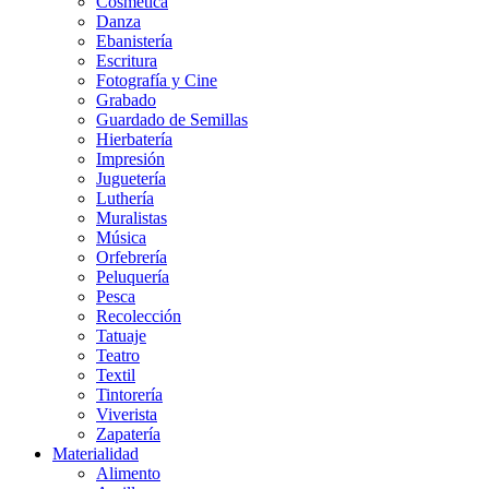
Cosmética
Danza
Ebanistería
Escritura
Fotografía y Cine
Grabado
Guardado de Semillas
Hierbatería
Impresión
Juguetería
Luthería
Muralistas
Música
Orfebrería
Peluquería
Pesca
Recolección
Tatuaje
Teatro
Textil
Tintorería
Viverista
Zapatería
Materialidad
Alimento