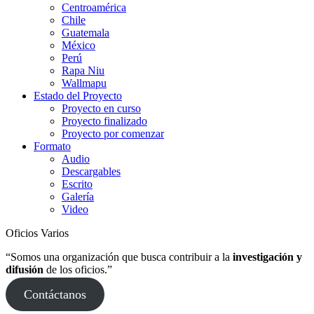
Centroamérica
Chile
Guatemala
México
Perú
Rapa Niu
Wallmapu
Estado del Proyecto
Proyecto en curso
Proyecto finalizado
Proyecto por comenzar
Formato
Audio
Descargables
Escrito
Galería
Video
Oficios Varios
“Somos una organización que busca contribuir a la
investigación y
difusión
de los oficios.”
Contáctanos