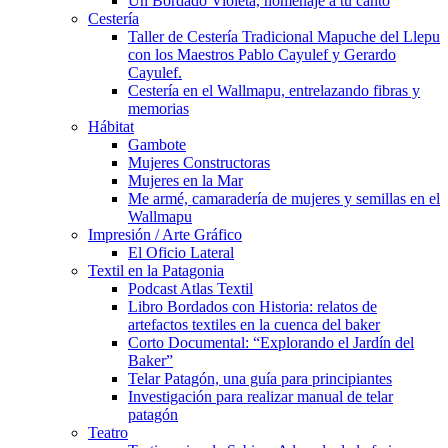
Un Bordado Violeta, homenaje a tu canto
Cestería
Taller de Cestería Tradicional Mapuche del Llepu
con los Maestros Pablo Cayulef y Gerardo
Cayulef.
Cestería en el Wallmapu, entrelazando fibras y
memorias
Hábitat
Gambote
Mujeres Constructoras
Mujeres en la Mar
Me armé, camaradería de mujeres y semillas en el
Wallmapu
Impresión / Arte Gráfico
El Oficio Lateral
Textil en la Patagonia
Podcast Atlas Textil
Libro Bordados con Historia: relatos de
artefactos textiles en la cuenca del baker
Corto Documental: “Explorando el Jardín del
Baker”
Telar Patagón, una guía para principiantes
Investigación para realizar manual de telar
patagón
Teatro