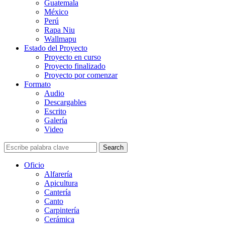
Guatemala
México
Perú
Rapa Niu
Wallmapu
Estado del Proyecto
Proyecto en curso
Proyecto finalizado
Proyecto por comenzar
Formato
Audio
Descargables
Escrito
Galería
Video
Search
Oficio
Alfarería
Apicultura
Cantería
Canto
Carpintería
Cerámica