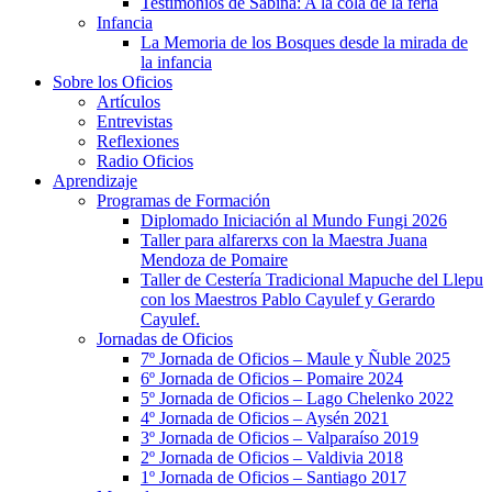
Testimonios de Sabina: A la cola de la feria
Infancia
La Memoria de los Bosques desde la mirada de
la infancia
Sobre los Oficios
Artículos
Entrevistas
Reflexiones
Radio Oficios
Aprendizaje
Programas de Formación
Diplomado Iniciación al Mundo Fungi 2026
Taller para alfarerxs con la Maestra Juana
Mendoza de Pomaire
Taller de Cestería Tradicional Mapuche del Llepu
con los Maestros Pablo Cayulef y Gerardo
Cayulef.
Jornadas de Oficios
7º Jornada de Oficios – Maule y Ñuble 2025
6º Jornada de Oficios – Pomaire 2024
5º Jornada de Oficios – Lago Chelenko 2022
4º Jornada de Oficios – Aysén 2021
3º Jornada de Oficios – Valparaíso 2019
2º Jornada de Oficios – Valdivia 2018
1º Jornada de Oficios – Santiago 2017