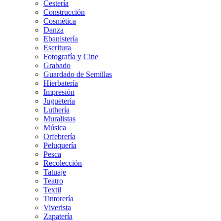
Cestería
Construcción
Cosmética
Danza
Ebanistería
Escritura
Fotografía y Cine
Grabado
Guardado de Semillas
Hierbatería
Impresión
Juguetería
Luthería
Muralistas
Música
Orfebrería
Peluquería
Pesca
Recolección
Tatuaje
Teatro
Textil
Tintorería
Viverista
Zapatería