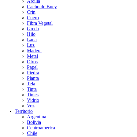
Arcilla
Cacho de Buey
Crin
Cuero
Fibra Vegetal
Greda
Hilo
Lana
Luz
Madera
Metal
Otros
Papel
Piedra
Planta
Tela
Tinta
Tintes
Vidrio
Voz
Territorio
Argentina
Bolivia
Centroamérica
Chile