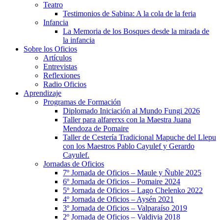
Teatro
Testimonios de Sabina: A la cola de la feria
Infancia
La Memoria de los Bosques desde la mirada de
la infancia
Sobre los Oficios
Artículos
Entrevistas
Reflexiones
Radio Oficios
Aprendizaje
Programas de Formación
Diplomado Iniciación al Mundo Fungi 2026
Taller para alfarerxs con la Maestra Juana
Mendoza de Pomaire
Taller de Cestería Tradicional Mapuche del Llepu
con los Maestros Pablo Cayulef y Gerardo
Cayulef.
Jornadas de Oficios
7º Jornada de Oficios – Maule y Ñuble 2025
6º Jornada de Oficios – Pomaire 2024
5º Jornada de Oficios – Lago Chelenko 2022
4º Jornada de Oficios – Aysén 2021
3º Jornada de Oficios – Valparaíso 2019
2º Jornada de Oficios – Valdivia 2018