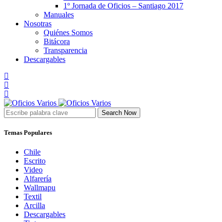
1º Jornada de Oficios – Santiago 2017
Manuales
Nosotras
Quiénes Somos
Bitácora
Transparencia
Descargables
Search Now
Temas Populares
Chile
Escrito
Video
Alfarería
Wallmapu
Textil
Arcilla
Descargables