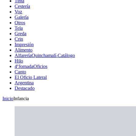
Tinta
Cestería
Voz
Galería
Otros
Tela
Greda
Crin
Impresión
Alimento
AlfareríaQuinchamalí-Catálogo
Hilo
4ºJornadaOficios
Canto
El Oficio Lateral
Argentina
Destacado
Inicio
Infancia