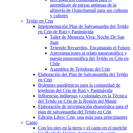
aprendizaje de piezas antiguas de la
alfarería de Quinchamalí para sus cultoras
y cultores
Tejido en Crin
Implementación Plan de Salvaguardia del Tejido
en Crin de Rari y Panimávida
Taller de Memoria Viva: Noche De San
Juan
Tejiendo Recuerdos, Encantando el Futuro
Aproximaciones al relato museográfico y
puesta museográfica del Tejido en Crin en
Chile
Asamblea de Tejedoras del Crin
Elaboración del Plan de Salvaguardia del Tejido
en Crin
Boletines pandémicos para la comunidad de
tejedoras del Crin de Rari y Panimávida
Influencias indígenas y coloniales en la Técnica
del Tejido en Crin de la Región del Maule
Elaboración de investigación diagnóstica para el
plan de salvaguardia del Tejido en Crin
Edición Libro: Crin, una guía para principiantes
Canto
Con los pies en la tierra y el canto en el puelche