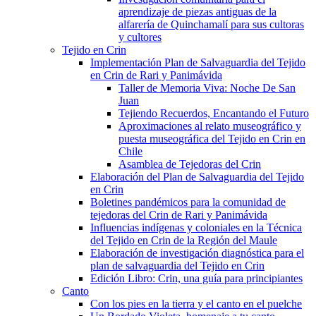
aprendizaje de piezas antiguas de la
alfarería de Quinchamalí para sus cultoras
y cultores
Tejido en Crin
Implementación Plan de Salvaguardia del Tejido
en Crin de Rari y Panimávida
Taller de Memoria Viva: Noche De San
Juan
Tejiendo Recuerdos, Encantando el Futuro
Aproximaciones al relato museográfico y
puesta museográfica del Tejido en Crin en
Chile
Asamblea de Tejedoras del Crin
Elaboración del Plan de Salvaguardia del Tejido
en Crin
Boletines pandémicos para la comunidad de
tejedoras del Crin de Rari y Panimávida
Influencias indígenas y coloniales en la Técnica
del Tejido en Crin de la Región del Maule
Elaboración de investigación diagnóstica para el
plan de salvaguardia del Tejido en Crin
Edición Libro: Crin, una guía para principiantes
Canto
Con los pies en la tierra y el canto en el puelche