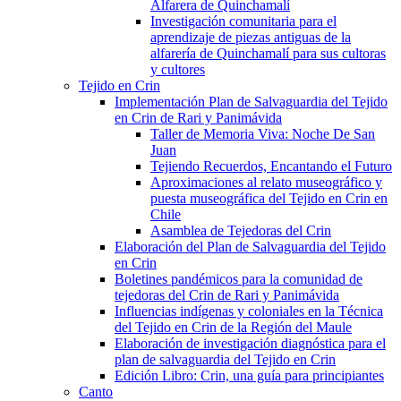
Alfarera de Quinchamalí
Investigación comunitaria para el
aprendizaje de piezas antiguas de la
alfarería de Quinchamalí para sus cultoras
y cultores
Tejido en Crin
Implementación Plan de Salvaguardia del Tejido
en Crin de Rari y Panimávida
Taller de Memoria Viva: Noche De San
Juan
Tejiendo Recuerdos, Encantando el Futuro
Aproximaciones al relato museográfico y
puesta museográfica del Tejido en Crin en
Chile
Asamblea de Tejedoras del Crin
Elaboración del Plan de Salvaguardia del Tejido
en Crin
Boletines pandémicos para la comunidad de
tejedoras del Crin de Rari y Panimávida
Influencias indígenas y coloniales en la Técnica
del Tejido en Crin de la Región del Maule
Elaboración de investigación diagnóstica para el
plan de salvaguardia del Tejido en Crin
Edición Libro: Crin, una guía para principiantes
Canto