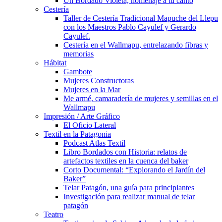
Un Bordado Violeta, homenaje a tu canto
Cestería
Taller de Cestería Tradicional Mapuche del Llepu
con los Maestros Pablo Cayulef y Gerardo
Cayulef.
Cestería en el Wallmapu, entrelazando fibras y
memorias
Hábitat
Gambote
Mujeres Constructoras
Mujeres en la Mar
Me armé, camaradería de mujeres y semillas en el
Wallmapu
Impresión / Arte Gráfico
El Oficio Lateral
Textil en la Patagonia
Podcast Atlas Textil
Libro Bordados con Historia: relatos de
artefactos textiles en la cuenca del baker
Corto Documental: “Explorando el Jardín del
Baker”
Telar Patagón, una guía para principiantes
Investigación para realizar manual de telar
patagón
Teatro