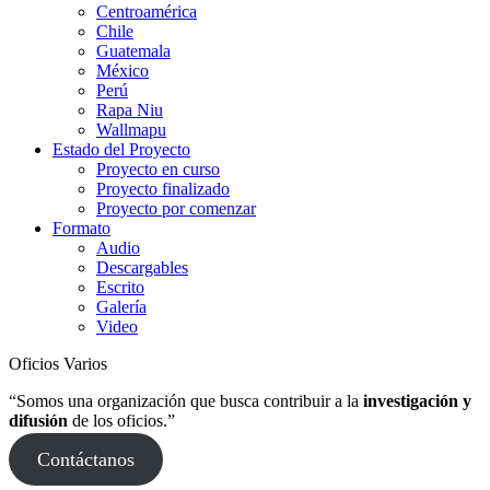
Centroamérica
Chile
Guatemala
México
Perú
Rapa Niu
Wallmapu
Estado del Proyecto
Proyecto en curso
Proyecto finalizado
Proyecto por comenzar
Formato
Audio
Descargables
Escrito
Galería
Video
Oficios Varios
“Somos una organización que busca contribuir a la
investigación y
difusión
de los oficios.”
Contáctanos