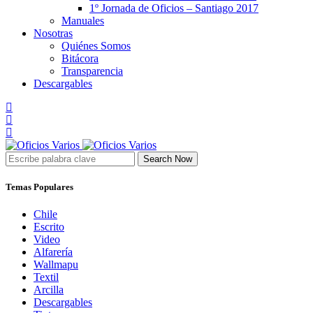
1º Jornada de Oficios – Santiago 2017
Manuales
Nosotras
Quiénes Somos
Bitácora
Transparencia
Descargables
Search Now
Temas Populares
Chile
Escrito
Video
Alfarería
Wallmapu
Textil
Arcilla
Descargables