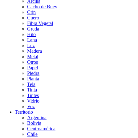
Arcilla
Cacho de Buey
Crin
Cuero
Fibra Vegetal
Greda
Hilo
Lana
Luz
Madera
Metal
Otros
Papel
Piedra
Planta
Tela
Tinta
Tintes
Vidrio
Voz
Territorio
Argentina
Bolivia
Centroamérica
Chile