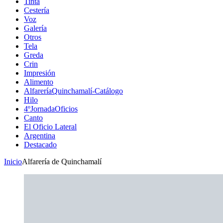
Tinta
Cestería
Voz
Galería
Otros
Tela
Greda
Crin
Impresión
Alimento
AlfareríaQuinchamalí-Catálogo
Hilo
4ºJornadaOficios
Canto
El Oficio Lateral
Argentina
Destacado
Inicio
Alfarería de Quinchamalí