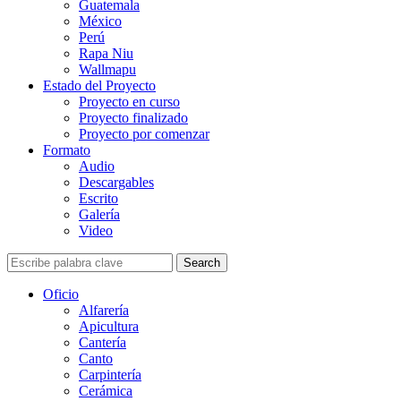
Guatemala
México
Perú
Rapa Niu
Wallmapu
Estado del Proyecto
Proyecto en curso
Proyecto finalizado
Proyecto por comenzar
Formato
Audio
Descargables
Escrito
Galería
Video
Search
Oficio
Alfarería
Apicultura
Cantería
Canto
Carpintería
Cerámica