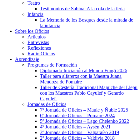
Teatro
Testimonios de Sabina: A la cola de la feria
Infancia
La Memoria de los Bosques desde la mirada de
la infancia
Sobre los Oficios
Artículos
Entrevistas
Reflexiones
Radio Oficios
Aprendizaje
Programas de Formación
Diplomado Iniciación al Mundo Fungi 2026
Taller para alfarerxs con la Maestra Juana
Mendoza de Pomaire
Taller de Cestería Tradicional Mapuche del Llepu
con los Maestros Pablo Cayulef y Gerardo
Cayulef.
Jornadas de Oficios
7º Jornada de Oficios – Maule y Ñuble 2025
6º Jornada de Oficios – Pomaire 2024
5º Jornada de Oficios – Lago Chelenko 2022
4º Jornada de Oficios – Aysén 2021
3º Jornada de Oficios – Valparaíso 2019
2º Jornada de Oficios – Valdivia 2018