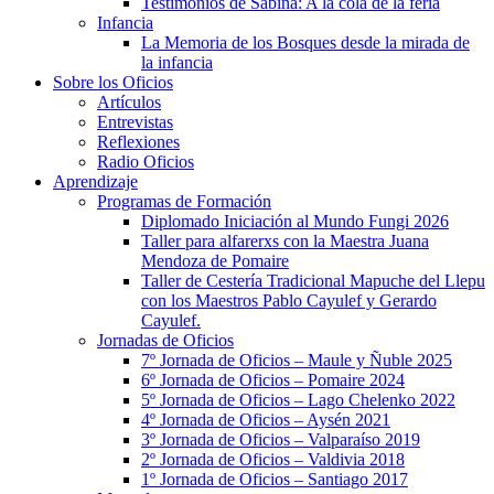
Testimonios de Sabina: A la cola de la feria
Infancia
La Memoria de los Bosques desde la mirada de
la infancia
Sobre los Oficios
Artículos
Entrevistas
Reflexiones
Radio Oficios
Aprendizaje
Programas de Formación
Diplomado Iniciación al Mundo Fungi 2026
Taller para alfarerxs con la Maestra Juana
Mendoza de Pomaire
Taller de Cestería Tradicional Mapuche del Llepu
con los Maestros Pablo Cayulef y Gerardo
Cayulef.
Jornadas de Oficios
7º Jornada de Oficios – Maule y Ñuble 2025
6º Jornada de Oficios – Pomaire 2024
5º Jornada de Oficios – Lago Chelenko 2022
4º Jornada de Oficios – Aysén 2021
3º Jornada de Oficios – Valparaíso 2019
2º Jornada de Oficios – Valdivia 2018
1º Jornada de Oficios – Santiago 2017