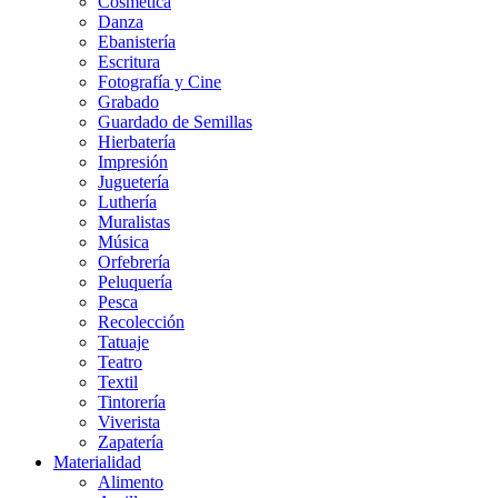
Cosmética
Danza
Ebanistería
Escritura
Fotografía y Cine
Grabado
Guardado de Semillas
Hierbatería
Impresión
Juguetería
Luthería
Muralistas
Música
Orfebrería
Peluquería
Pesca
Recolección
Tatuaje
Teatro
Textil
Tintorería
Viverista
Zapatería
Materialidad
Alimento