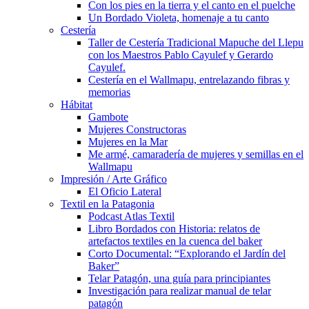
Con los pies en la tierra y el canto en el puelche
Un Bordado Violeta, homenaje a tu canto
Cestería
Taller de Cestería Tradicional Mapuche del Llepu
con los Maestros Pablo Cayulef y Gerardo
Cayulef.
Cestería en el Wallmapu, entrelazando fibras y
memorias
Hábitat
Gambote
Mujeres Constructoras
Mujeres en la Mar
Me armé, camaradería de mujeres y semillas en el
Wallmapu
Impresión / Arte Gráfico
El Oficio Lateral
Textil en la Patagonia
Podcast Atlas Textil
Libro Bordados con Historia: relatos de
artefactos textiles en la cuenca del baker
Corto Documental: “Explorando el Jardín del
Baker”
Telar Patagón, una guía para principiantes
Investigación para realizar manual de telar
patagón