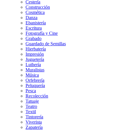
Cestería
Construcción
Cosmética
Danza
Ebanistería
Escritura
Fotografía y Cine
Grabado
Guardado de Semillas
Hierbatería
Impresión
Juguetería
Luthería
Muralistas
Música
Orfebrería
Peluquería
Pesca
Recolección
Tatuaje
Teatro
Textil
Tintorería
Viverista
Zapatería