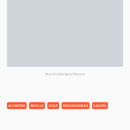
Marcela Rodríguez Romero
ALFARERÍA
ARCILLA
CHILE
DESCARGABLES
GALERÍA