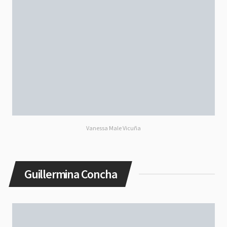
Vanessa Male Vicuña
Guillermina Concha