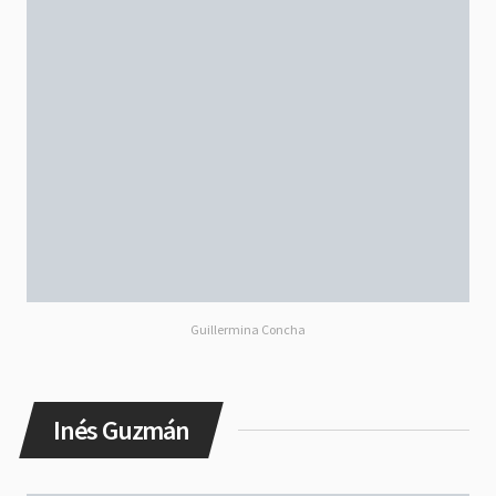
Guillermina Concha
Inés Guzmán