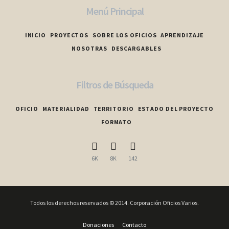
Menú Principal
INICIO
PROYECTOS
SOBRE LOS OFICIOS
APRENDIZAJE
NOSOTRAS
DESCARGABLES
Filtros de Búsqueda
OFICIO
MATERIALIDAD
TERRITORIO
ESTADO DEL PROYECTO
FORMATO
6K
8K
142
Todos los derechos reservados © 2014. Corporación Oficios Varios.
Donaciones
Contacto