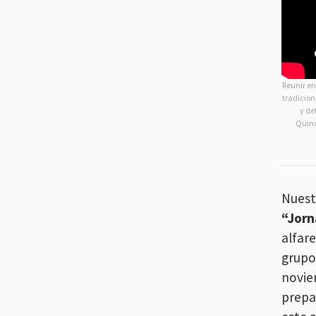
Reunir en
tradicion
y de
Quinc
Nuest
“Jorn
alfare
grupo 
novie
prepa