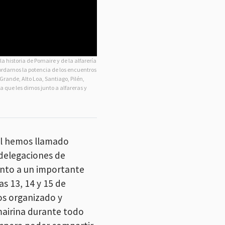
a historia de Pomaire y de la alfarería
ordarnos la potencia de los encuentros
rande, Alto Loa, Santiago, Pilén,
 que les dimos junto a alfareras y
ual hemos llamado
delegaciones de
junto a un importante
as 13, 14 y 15 de
os organizado y
airina durante todo