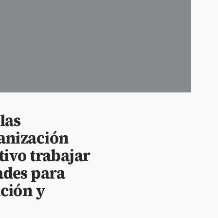
las
ganización
tivo trabajar
ades para
ación y