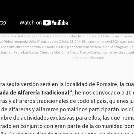
 Pomaire a destacadas alfareras y alfareros de diez localidades de Chile fue un hito para l
al. Video-memoria de la 6º Jornada de Oficios 13, 14 y 15 de noviembre del 2024 para rec
l conocimiento compartido. De norte a sur, agradecemos la presencia de Santiago de Río G
hamalí, Padre Las Casas, Chesque Alto, Chile Chico, Puerto Ibáñez y la tremenda acogida
alfareros de Pomaire.
ra sexta versión será en la localidad de Pomaire, la c
ada de Alfarería Tradicional”
, hemos convocado a 10 
ras y alfareros tradicionales de todo el país, quienes 
de alfareras y alfareros pomairinos participarán los dí
mbre de actividades exclusivas para ellos, las que hem
rado en conjunto con gran parte de la comunidad pom