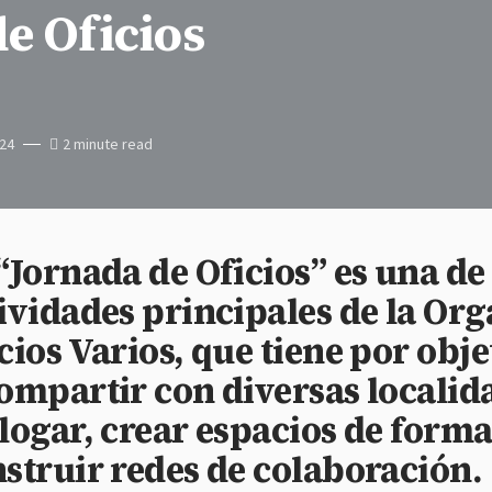
e Oficios
24
2 minute read
“Jornada de Oficios” es una de 
ividades principales de la Or
cios Varios, que tiene por obje
ompartir con diversas localid
logar, crear espacios de form
struir redes de colaboración.