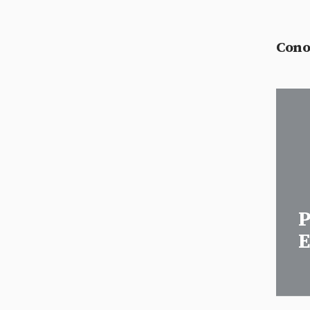
Cono
P
E