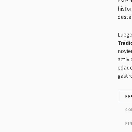
este 
histo
desta
Luego 
Tradi
novie
activ
edade
gastr
PR
CO
FI