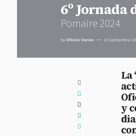
6º Jornada d
Pomaire 2024
by
Oficios Varios
12 septiembre 20
La 
act
Ofi
y c
dia
con