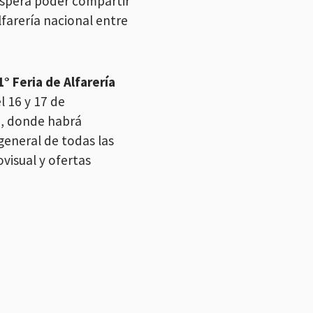
 espera poder compartir
lfarería nacional entre
1° Feria de Alfarería
l 16 y 17 de
n, donde habrá
general de todas las
visual y ofertas