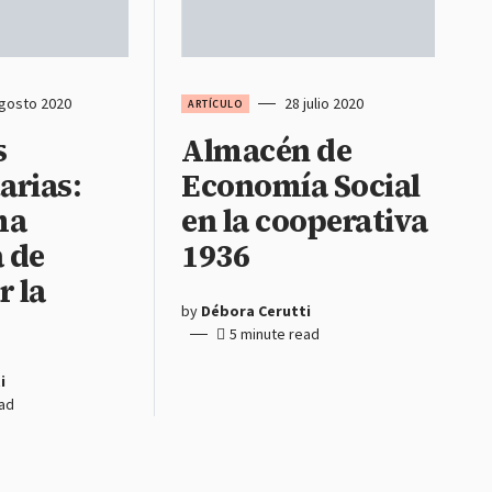
agosto 2020
28 julio 2020
ARTÍCULO
s
Almacén de
arias:
Economía Social
ma
en la cooperativa
a de
1936
r la
by
Débora Cerutti
5 minute read
i
ead