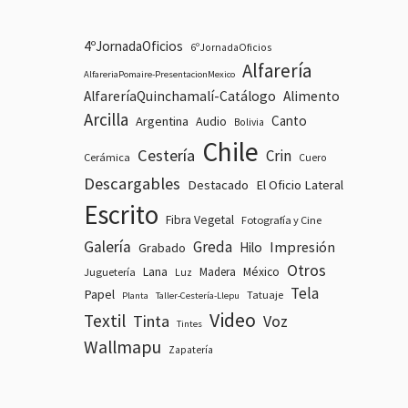
4ºJornadaOficios
6ºJornadaOficios
Alfarería
AlfareriaPomaire-PresentacionMexico
AlfareríaQuinchamalí-Catálogo
Alimento
Arcilla
Canto
Argentina
Audio
Bolivia
Chile
Cestería
Crin
Cerámica
Cuero
Descargables
Destacado
El Oficio Lateral
Escrito
Fibra Vegetal
Fotografía y Cine
Galería
Greda
Impresión
Hilo
Grabado
Otros
Lana
Madera
México
Juguetería
Luz
Tela
Papel
Tatuaje
Planta
Taller-Cestería-Llepu
Video
Textil
Tinta
Voz
Tintes
Wallmapu
Zapatería