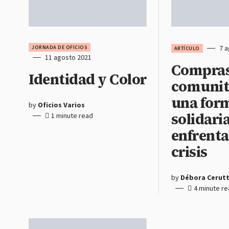
7 
JORNADA DE OFICIOS
ARTÍCULO
11 agosto 2021
Compra
Identidad y Color
comunit
una for
by
Oficios Varios
solidari
1 minute read
enfrenta
crisis
by
Débora Cerutt
4 minute r