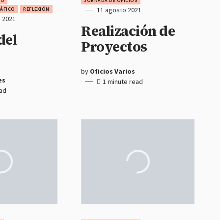
DO
JORNADA DE OFICIOS
11 agosto 2021
RÁFICO
REFLEXIÓN
 2021
Realización de
del
Proyectos
by
Oficios Varios
es
1 minute read
ead