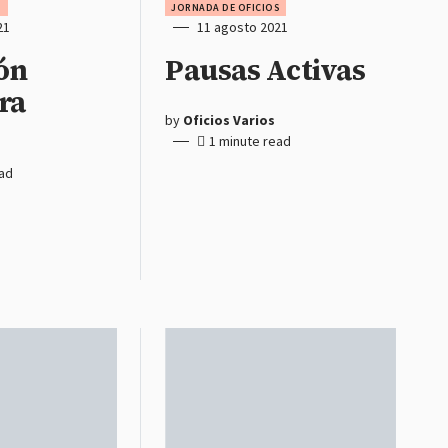
S
JORNADA DE OFICIOS
21
11 agosto 2021
ón
Pausas Activas
ra
by
Oficios Varios
1 minute read
ead