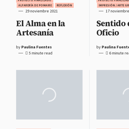
PROYECTO FINALIZADO
PROYECTO FINALIZA
ALFARERÍA DE POMAIRE
REFLEXIÓN
IMPRESIÓN / ARTE G
29 noviembre 2021
17 noviembre
El Alma en la
Sentido 
Artesanía
Oficio
by
Paulina Fuentes
by
Paulina Fuent
5 minute read
6 minute r