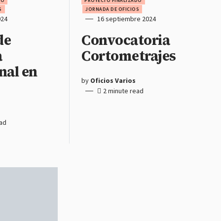
DO
PROYECTO FINALIZADO
S
JORNADA DE OFICIOS
024
16 septiembre 2024
de
Convocatoria
a
Cortometrajes
nal en
by
Oficios Varios
2 minute read
ead