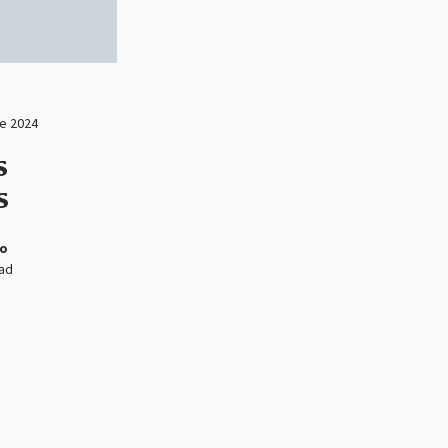
e 2024
s
s
jo
ead