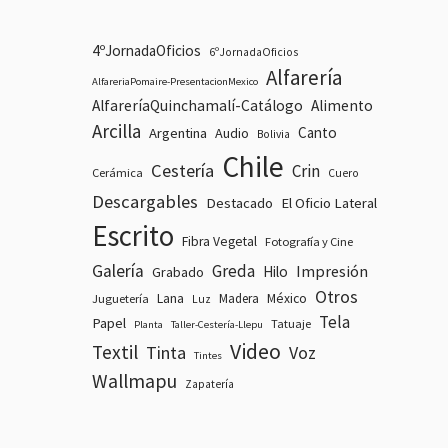
4ºJornadaOficios
6ºJornadaOficios
Alfarería
AlfareriaPomaire-PresentacionMexico
AlfareríaQuinchamalí-Catálogo
Alimento
Arcilla
Canto
Argentina
Audio
Bolivia
Chile
Cestería
Crin
Cerámica
Cuero
Descargables
Destacado
El Oficio Lateral
Escrito
Fibra Vegetal
Fotografía y Cine
Galería
Greda
Impresión
Hilo
Grabado
Otros
Lana
Madera
México
Juguetería
Luz
Tela
Papel
Tatuaje
Planta
Taller-Cestería-Llepu
Video
Textil
Tinta
Voz
Tintes
Wallmapu
Zapatería