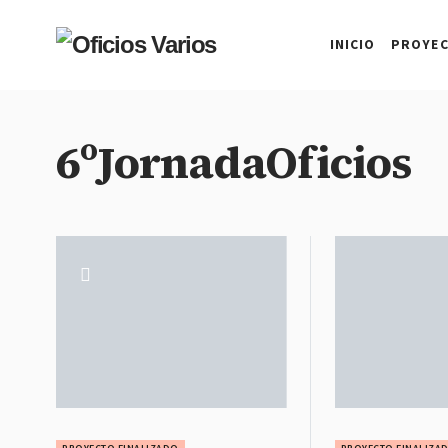
INICIO
PROYE
6ºJornadaOficios