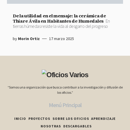
De la utilidad en el mensaje: la cerámica de
Thiare Ávila en Habitantes de Humedales
En
tierras húmedas resiste la vida al desgarro del progreso
by
Morin Ortiz
17 marzo 2025
“Somos una organización que busca contribuir a la investigación y difusión de
los oficios.”
Menú Principal
INICIO
PROYECTOS
SOBRE LOS OFICIOS
APRENDIZAJE
NOSOTRAS
DESCARGABLES