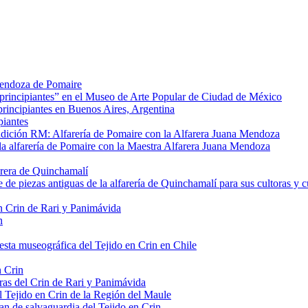
 Mendoza de Pomaire
 principiantes” en el Museo de Arte Popular de Ciudad de México
principiantes en Buenos Aires, Argentina
piantes
dición RM: Alfarería de Pomaire con la Alfarera Juana Mendoza
e la alfarería de Pomaire con la Maestra Alfarera Juana Mendoza
farera de Quinchamalí
 de piezas antiguas de la alfarería de Quinchamalí para sus cultoras y c
n Crin de Rari y Panimávida
n
sta museográfica del Tejido en Crin en Chile
n Crin
ras del Crin de Rari y Panimávida
el Tejido en Crin de la Región del Maule
lan de salvaguardia del Tejido en Crin