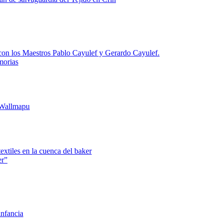
 con los Maestros Pablo Cayulef y Gerardo Cayulef.
morias
 Wallmapu
textiles en la cuenca del baker
er”
infancia