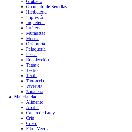
Grabado
Guardado de Semillas
Hierbatería
Impresión
Juguetería
Luthería
Muralistas
Música
Orfebrería
Peluquería
Pesca
Recolección
Tatuaje
Teatro
Textil
Tintorería
Viverista
Zapatería
Materialidad
Alimento
Arcilla
Cacho de Buey
Crin
Cuero
Fibra Vegetal