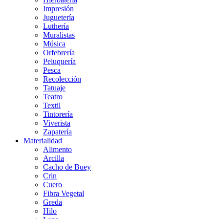
Impresión
Juguetería
Luthería
Muralistas
Música
Orfebrería
Peluquería
Pesca
Recolección
Tatuaje
Teatro
Textil
Tintorería
Viverista
Zapatería
Materialidad
Alimento
Arcilla
Cacho de Buey
Crin
Cuero
Fibra Vegetal
Greda
Hilo