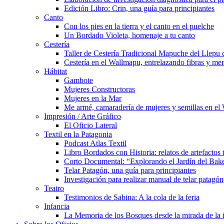
Edición Libro: Crin, una guía para principiantes
Canto
Con los pies en la tierra y el canto en el puelche
Un Bordado Violeta, homenaje a tu canto
Cestería
Taller de Cestería Tradicional Mapuche del Llepu
Cestería en el Wallmapu, entrelazando fibras y me
Hábitat
Gambote
Mujeres Constructoras
Mujeres en la Mar
Me armé, camaradería de mujeres y semillas en el
Impresión / Arte Gráfico
El Oficio Lateral
Textil en la Patagonia
Podcast Atlas Textil
Libro Bordados con Historia: relatos de artefactos 
Corto Documental: “Explorando el Jardín del Bak
Telar Patagón, una guía para principiantes
Investigación para realizar manual de telar patagón
Teatro
Testimonios de Sabina: A la cola de la feria
Infancia
La Memoria de los Bosques desde la mirada de la 