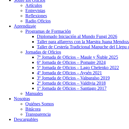
Sobre los Oficios
Artículos
Entrevistas
Reflexiones
Radio Oficios
Aprendizaje
Programas de Formación
Diplomado Iniciación al Mundo Fungi 2026
Taller para alfarerxs con la Maestra Juana Mendo
Taller de Cestería Tradicional Mapuche del Llepu
Jornadas de Oficios
7º Jornada de Oficios – Maule y Ñuble 2025
6º Jornada de Oficios – Pomaire 2024
5º Jornada de Oficios – Lago Chelenko 2022
4º Jornada de Oficios – Aysén 2021
3º Jornada de Oficios – Valparaíso 2019
2º Jornada de Oficios – Valdivia 2018
1º Jornada de Oficios – Santiago 2017
Manuales
Nosotras
Quiénes Somos
Bitácora
Transparencia
Descargables