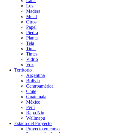
Lana
Luz
Madera
Metal
Otros
Papel
Piedra
Planta
Tela
Tinta
Tintes
Vidrio
Voz
Territorio
Argentina
Bolivia
Centroamérica
Chile
Guatemala
México
Perú
Rapa Niu
Wallmapu
Estado del Proyecto
Proyecto en curso