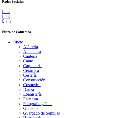
Redes Sociales
6K
8K
142
Filtro de Contenido
Oficio
Alfarería
Apicultura
Cantería
Canto
Carpintería
Cerámica
Cestería
Construcción
Cosmética
Danza
Ebanistería
Escritura
Fotografía y Cine
Grabado
Guardado de Semillas
Hierbatería