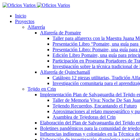
Inicio
Proyectos
Alfarería
Alfarería de Pomaire
Taller para alfarerxs con la Maestra Juana
Presentación Libro “Pomaire, una guía para
Presentación Libro: Pomaire, una guía para 
Edición Libro Pomaire, una guía para princi
Participación en Programa Portadores de Tra
Investigación sobre la técnica tradicional d
Alfarería de Quinchamalí
Catálogo 12 piezas utilitarias, Tradición Al
Investigación comunitaria para el aprendizaje
Tejido en Crin
Implementación Plan de Salvaguardia del Tejido e
Taller de Memoria Viva: Noche De San Jua
Tejiendo Recuerdos, Encantando el Futuro
Aproximaciones al relato museográfico y pue
Asamblea de Tejedoras del Crin
Elaboración del Plan de Salvaguardia del Tejido e
Boletines pandémicos para la comunidad de tejedo
Influencias indígenas y coloniales en la Técnica d
Elaboración de investigación diagnóstica para el p