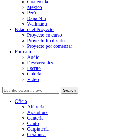
Guatemala
México
Perú
Rapa Niu
Wallmapu
Estado del Proyecto
Proyecto en curso
Proyecto finalizado
Proyecto por comenzar
Formato
Audio
Descargables
Escrito
Galería
Video
Search
Oficio
Alfarería
Apicultura
Cantería
Canto
Carpintería
Cerámica