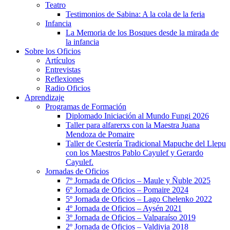
Teatro
Testimonios de Sabina: A la cola de la feria
Infancia
La Memoria de los Bosques desde la mirada de
la infancia
Sobre los Oficios
Artículos
Entrevistas
Reflexiones
Radio Oficios
Aprendizaje
Programas de Formación
Diplomado Iniciación al Mundo Fungi 2026
Taller para alfarerxs con la Maestra Juana
Mendoza de Pomaire
Taller de Cestería Tradicional Mapuche del Llepu
con los Maestros Pablo Cayulef y Gerardo
Cayulef.
Jornadas de Oficios
7º Jornada de Oficios – Maule y Ñuble 2025
6º Jornada de Oficios – Pomaire 2024
5º Jornada de Oficios – Lago Chelenko 2022
4º Jornada de Oficios – Aysén 2021
3º Jornada de Oficios – Valparaíso 2019
2º Jornada de Oficios – Valdivia 2018