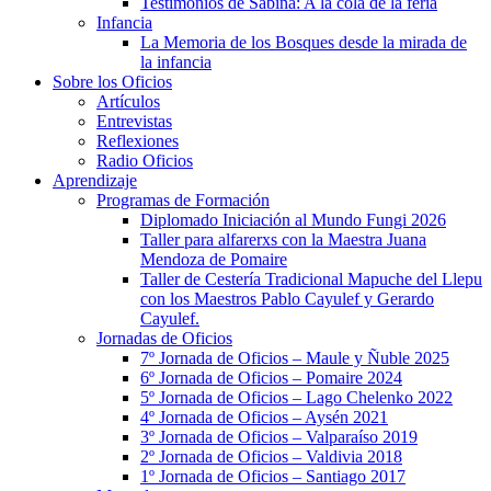
Testimonios de Sabina: A la cola de la feria
Infancia
La Memoria de los Bosques desde la mirada de
la infancia
Sobre los Oficios
Artículos
Entrevistas
Reflexiones
Radio Oficios
Aprendizaje
Programas de Formación
Diplomado Iniciación al Mundo Fungi 2026
Taller para alfarerxs con la Maestra Juana
Mendoza de Pomaire
Taller de Cestería Tradicional Mapuche del Llepu
con los Maestros Pablo Cayulef y Gerardo
Cayulef.
Jornadas de Oficios
7º Jornada de Oficios – Maule y Ñuble 2025
6º Jornada de Oficios – Pomaire 2024
5º Jornada de Oficios – Lago Chelenko 2022
4º Jornada de Oficios – Aysén 2021
3º Jornada de Oficios – Valparaíso 2019
2º Jornada de Oficios – Valdivia 2018
1º Jornada de Oficios – Santiago 2017