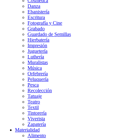
Cosmética
Danza
Ebanistería
Escritura
Fotografía y Cine
Grabado
Guardado de Semillas
Hierbatería
Impresión
Juguetería
Luthería
Muralistas
Música
Orfebrería
Peluquería
Pesca
Recolección
Tatuaje
Teatro
Textil
Tintorería
Viverista
Zapatería
Materialidad
Alimento