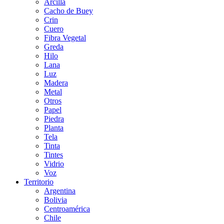
Arcilla
Cacho de Buey
Crin
Cuero
Fibra Vegetal
Greda
Hilo
Lana
Luz
Madera
Metal
Otros
Papel
Piedra
Planta
Tela
Tinta
Tintes
Vidrio
Voz
Territorio
Argentina
Bolivia
Centroamérica
Chile