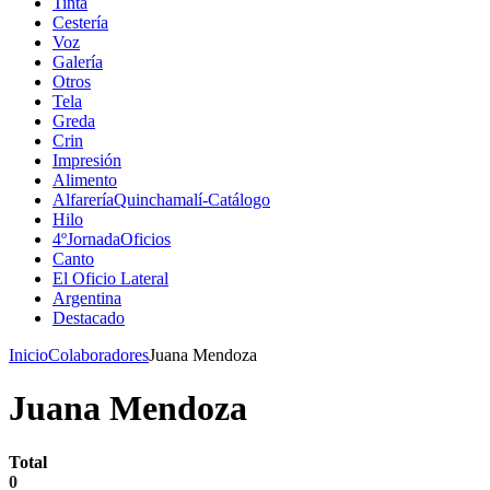
Tinta
Cestería
Voz
Galería
Otros
Tela
Greda
Crin
Impresión
Alimento
AlfareríaQuinchamalí-Catálogo
Hilo
4ºJornadaOficios
Canto
El Oficio Lateral
Argentina
Destacado
Inicio
Colaboradores
Juana Mendoza
Juana Mendoza
Total
0