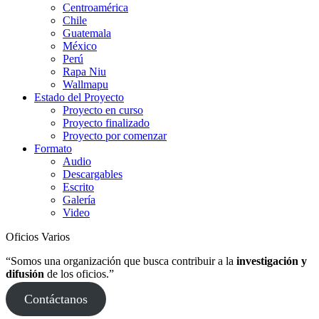
Centroamérica
Chile
Guatemala
México
Perú
Rapa Niu
Wallmapu
Estado del Proyecto
Proyecto en curso
Proyecto finalizado
Proyecto por comenzar
Formato
Audio
Descargables
Escrito
Galería
Video
Oficios Varios
“Somos una organización que busca contribuir a la
investigación y
difusión
de los oficios.”
Contáctanos