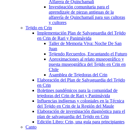
Alfarera de Quinchamalí
Investigación comunitaria para el
aprendizaje de piezas antiguas de la
alfarería de Quinchamalí para sus cultoras
y cultores
Tejido en Crin
Implementación Plan de Salvaguardia del Tejido
en Crin de Rari y Panimávida
Taller de Memoria Viva: Noche De San
Juan
Tejiendo Recuerdos, Encantando el Futuro
Aproximaciones al relato museográfico y
puesta museográfica del Tejido en Crin en
Chile
Asamblea de Tejedoras del Crin
Elaboración del Plan de Salvaguardia del Tejido
en Crin
Boletines pandémicos para la comunidad de
tejedoras del Crin de Rari y Panimávida
Influencias indígenas y coloniales en la Técnica
del Tejido en Crin de la Región del Maule
Elaboración de investigación diagnóstica para el
plan de salvaguardia del Tejido en Crin
Edición Libro: Crin, una guía para principiantes
Canto