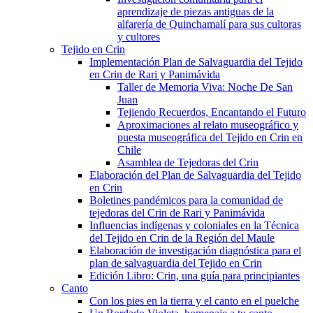
aprendizaje de piezas antiguas de la
alfarería de Quinchamalí para sus cultoras
y cultores
Tejido en Crin
Implementación Plan de Salvaguardia del Tejido
en Crin de Rari y Panimávida
Taller de Memoria Viva: Noche De San
Juan
Tejiendo Recuerdos, Encantando el Futuro
Aproximaciones al relato museográfico y
puesta museográfica del Tejido en Crin en
Chile
Asamblea de Tejedoras del Crin
Elaboración del Plan de Salvaguardia del Tejido
en Crin
Boletines pandémicos para la comunidad de
tejedoras del Crin de Rari y Panimávida
Influencias indígenas y coloniales en la Técnica
del Tejido en Crin de la Región del Maule
Elaboración de investigación diagnóstica para el
plan de salvaguardia del Tejido en Crin
Edición Libro: Crin, una guía para principiantes
Canto
Con los pies en la tierra y el canto en el puelche