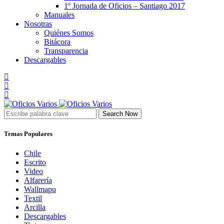
1º Jornada de Oficios – Santiago 2017
Manuales
Nosotras
Quiénes Somos
Bitácora
Transparencia
Descargables
Search Now
Temas Populares
Chile
Escrito
Video
Alfarería
Wallmapu
Textil
Arcilla
Descargables