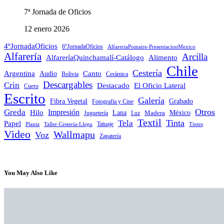
7ª Jornada de Oficios
12 enero 2026
4ºJornadaOficios
6ºJornadaOficios
AlfareriaPomaire-PresentacionMexico
Alfarería
Arcilla
AlfareríaQuinchamalí-Catálogo
Alimento
Chile
Cestería
Argentina
Audio
Canto
Cerámica
Bolivia
Descargables
Crin
Destacado
El Oficio Lateral
Cuero
Escrito
Galería
Grabado
Fibra Vegetal
Fotografía y Cine
Otros
Greda
Impresión
Hilo
Lana
Madera
México
Juguetería
Luz
Textil
Tinta
Tela
Papel
Tatuaje
Planta
Taller-Cestería-Llepu
Tintes
Video
Wallmapu
Voz
Zapatería
You May Also Like