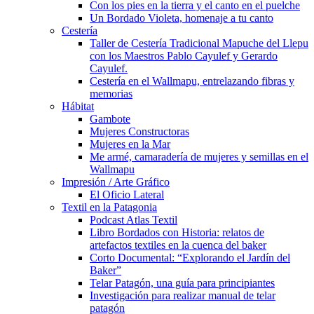
Con los pies en la tierra y el canto en el puelche
Un Bordado Violeta, homenaje a tu canto
Cestería
Taller de Cestería Tradicional Mapuche del Llepu
con los Maestros Pablo Cayulef y Gerardo
Cayulef.
Cestería en el Wallmapu, entrelazando fibras y
memorias
Hábitat
Gambote
Mujeres Constructoras
Mujeres en la Mar
Me armé, camaradería de mujeres y semillas en el
Wallmapu
Impresión / Arte Gráfico
El Oficio Lateral
Textil en la Patagonia
Podcast Atlas Textil
Libro Bordados con Historia: relatos de
artefactos textiles en la cuenca del baker
Corto Documental: “Explorando el Jardín del
Baker”
Telar Patagón, una guía para principiantes
Investigación para realizar manual de telar
patagón