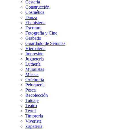
Cestería
Construcción
Cosmética
Danza
Ebanistería
Escritura
Fotografía y Cine
Grabado
Guardado de Semillas
Hierbatería
Impresión
Juguetería
Luthería
Muralistas
Música
Orfebrería
Peluquería
Pesca
Recolección
Tatuaje
Teatro
Textil
Tintorería
Viverista
Zapatería