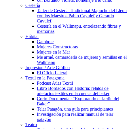
Un Bordado Violeta, homenaje a tu canto
Cestería
Taller de Cestería Tradicional Mapuche del Llepu
con los Maestros Pablo Cayulef y Gerardo
Cayulef.
Cestería en el Wallmapu, entrelazando fibras y
memorias
Hábitat
Gambote
Mujeres Constructoras
Mujeres en la Mar
Me armé, camaradería de mujeres y semillas en el
Wallmapu
Impresión / Arte Gráfico
El Oficio Lateral
Textil en la Patagonia
Podcast Atlas Textil
Libro Bordados con Historia: relatos de
artefactos textiles en la cuenca del baker
Corto Documental: “Explorando el Jardín del
Baker”
Telar Patagón, una guía para principiantes
Investigación para realizar manual de telar
patagón
Teatro