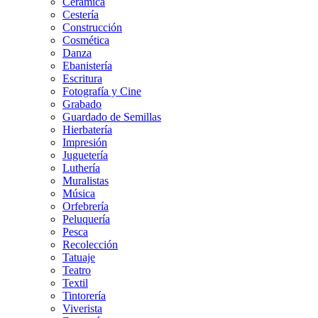
Cerámica
Cestería
Construcción
Cosmética
Danza
Ebanistería
Escritura
Fotografía y Cine
Grabado
Guardado de Semillas
Hierbatería
Impresión
Juguetería
Luthería
Muralistas
Música
Orfebrería
Peluquería
Pesca
Recolección
Tatuaje
Teatro
Textil
Tintorería
Viverista