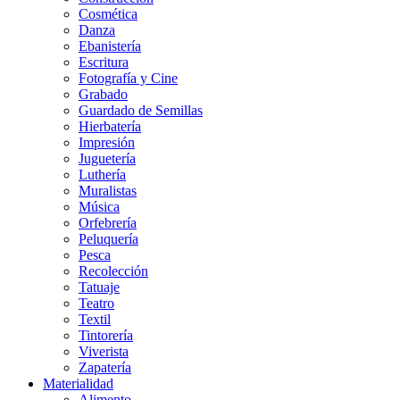
Cosmética
Danza
Ebanistería
Escritura
Fotografía y Cine
Grabado
Guardado de Semillas
Hierbatería
Impresión
Juguetería
Luthería
Muralistas
Música
Orfebrería
Peluquería
Pesca
Recolección
Tatuaje
Teatro
Textil
Tintorería
Viverista
Zapatería
Materialidad
Alimento