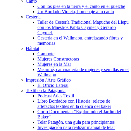
Canto
Con los pies en la tierra y el canto en el puelche
Un Bordado Violeta, homenaje a tu canto
Cestería
Taller de Cestería Tradicional Mapuche del Llepu
con los Maestros Pablo Cayulef y Gerardo
Cayulef.
Cestería en el Wallmapu, entrelazando fibras y
memorias
Hábitat
Gambote
Mujeres Constructoras
Mujeres en la Mar
Me armé, camaradería de mujeres y semillas en el
Wallmapu
Impresión / Arte Gráfico
El Oficio Lateral
Textil en la Patagonia
Podcast Atlas Textil
Libro Bordados con Historia: relatos de
artefactos textiles en la cuenca del baker
Corto Documental: “Explorando el Jardín del
Baker”
Telar Patagón, una guía para principiantes
Investigación para realizar manual de telar