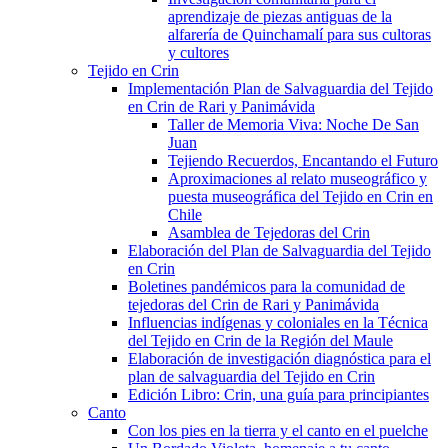
aprendizaje de piezas antiguas de la
alfarería de Quinchamalí para sus cultoras
y cultores
Tejido en Crin
Implementación Plan de Salvaguardia del Tejido
en Crin de Rari y Panimávida
Taller de Memoria Viva: Noche De San
Juan
Tejiendo Recuerdos, Encantando el Futuro
Aproximaciones al relato museográfico y
puesta museográfica del Tejido en Crin en
Chile
Asamblea de Tejedoras del Crin
Elaboración del Plan de Salvaguardia del Tejido
en Crin
Boletines pandémicos para la comunidad de
tejedoras del Crin de Rari y Panimávida
Influencias indígenas y coloniales en la Técnica
del Tejido en Crin de la Región del Maule
Elaboración de investigación diagnóstica para el
plan de salvaguardia del Tejido en Crin
Edición Libro: Crin, una guía para principiantes
Canto
Con los pies en la tierra y el canto en el puelche