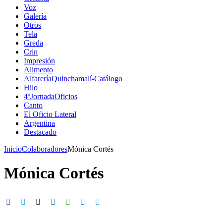
Voz
Galería
Otros
Tela
Greda
Crin
Impresión
Alimento
AlfareríaQuinchamalí-Catálogo
Hilo
4ºJornadaOficios
Canto
El Oficio Lateral
Argentina
Destacado
Inicio
Colaboradores
Mónica Cortés
Mónica Cortés