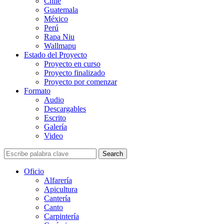
Chile
Guatemala
México
Perú
Rapa Niu
Wallmapu
Estado del Proyecto
Proyecto en curso
Proyecto finalizado
Proyecto por comenzar
Formato
Audio
Descargables
Escrito
Galería
Video
Search
Oficio
Alfarería
Apicultura
Cantería
Canto
Carpintería