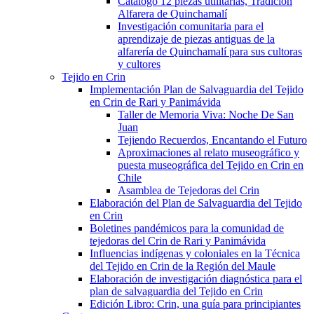
Catálogo 12 piezas utilitarias, Tradición
Alfarera de Quinchamalí
Investigación comunitaria para el
aprendizaje de piezas antiguas de la
alfarería de Quinchamalí para sus cultoras
y cultores
Tejido en Crin
Implementación Plan de Salvaguardia del Tejido
en Crin de Rari y Panimávida
Taller de Memoria Viva: Noche De San
Juan
Tejiendo Recuerdos, Encantando el Futuro
Aproximaciones al relato museográfico y
puesta museográfica del Tejido en Crin en
Chile
Asamblea de Tejedoras del Crin
Elaboración del Plan de Salvaguardia del Tejido
en Crin
Boletines pandémicos para la comunidad de
tejedoras del Crin de Rari y Panimávida
Influencias indígenas y coloniales en la Técnica
del Tejido en Crin de la Región del Maule
Elaboración de investigación diagnóstica para el
plan de salvaguardia del Tejido en Crin
Edición Libro: Crin, una guía para principiantes