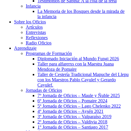
Testimonios de Sabina: A la cola de la feria
Infancia
La Memoria de los Bosques desde la mirada de
la infancia
Sobre los Oficios
Artículos
Entrevistas
Reflexiones
Radio Oficios
Aprendizaje
Programas de Formación
Diplomado Iniciación al Mundo Fungi 2026
Taller para alfarerxs con la Maestra Juana
Mendoza de Pomaire
Taller de Cestería Tradicional Mapuche del Llepu
con los Maestros Pablo Cayulef y Gerardo
Cayulef.
Jornadas de Oficios
7º Jornada de Oficios – Maule y Ñuble 2025
6º Jornada de Oficios – Pomaire 2024
5º Jornada de Oficios – Lago Chelenko 2022
4º Jornada de Oficios – Aysén 2021
3º Jornada de Oficios – Valparaíso 2019
2º Jornada de Oficios – Valdivia 2018
1º Jornada de Oficios – Santiago 2017