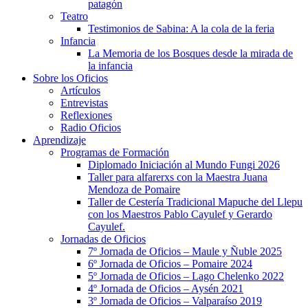
patagón
Teatro
Testimonios de Sabina: A la cola de la feria
Infancia
La Memoria de los Bosques desde la mirada de
la infancia
Sobre los Oficios
Artículos
Entrevistas
Reflexiones
Radio Oficios
Aprendizaje
Programas de Formación
Diplomado Iniciación al Mundo Fungi 2026
Taller para alfarerxs con la Maestra Juana
Mendoza de Pomaire
Taller de Cestería Tradicional Mapuche del Llepu
con los Maestros Pablo Cayulef y Gerardo
Cayulef.
Jornadas de Oficios
7º Jornada de Oficios – Maule y Ñuble 2025
6º Jornada de Oficios – Pomaire 2024
5º Jornada de Oficios – Lago Chelenko 2022
4º Jornada de Oficios – Aysén 2021
3º Jornada de Oficios – Valparaíso 2019