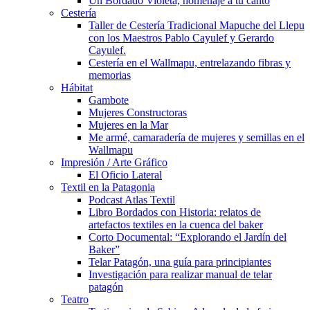
Un Bordado Violeta, homenaje a tu canto
Cestería
Taller de Cestería Tradicional Mapuche del Llepu
con los Maestros Pablo Cayulef y Gerardo
Cayulef.
Cestería en el Wallmapu, entrelazando fibras y
memorias
Hábitat
Gambote
Mujeres Constructoras
Mujeres en la Mar
Me armé, camaradería de mujeres y semillas en el
Wallmapu
Impresión / Arte Gráfico
El Oficio Lateral
Textil en la Patagonia
Podcast Atlas Textil
Libro Bordados con Historia: relatos de
artefactos textiles en la cuenca del baker
Corto Documental: “Explorando el Jardín del
Baker”
Telar Patagón, una guía para principiantes
Investigación para realizar manual de telar
patagón
Teatro