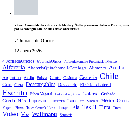
Video: Comunidades cultoras de Maule y Ñuble presentan declaración conjunta
por la salvaguardia de sus oficios ancestrales
7ª Jornada de Oficios
12 enero 2026
4ºJornadaOficios
6ºJornadaOficios
AlfareriaPomaire-PresentacionMexico
Alfarería
Arcilla
AlfareríaQuinchamalí-Catálogo
Alimento
Chile
Cestería
Argentina
Audio
Canto
Cerámica
Bolivia
Descargables
Crin
Destacado
El Oficio Lateral
Cuero
Escrito
Galería
Grabado
Fibra Vegetal
Fotografía y Cine
Otros
Greda
Impresión
Hilo
Lana
Madera
México
Juguetería
Luz
Textil
Tinta
Tela
Papel
Tatuaje
Planta
Taller-Cestería-Llepu
Tintes
Video
Wallmapu
Voz
Zapatería