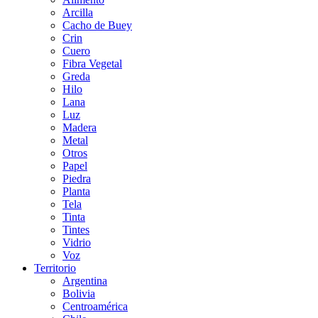
Arcilla
Cacho de Buey
Crin
Cuero
Fibra Vegetal
Greda
Hilo
Lana
Luz
Madera
Metal
Otros
Papel
Piedra
Planta
Tela
Tinta
Tintes
Vidrio
Voz
Territorio
Argentina
Bolivia
Centroamérica