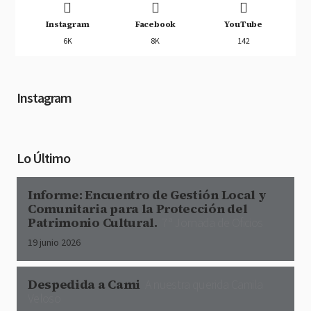
Instagram
Facebook
YouTube
6K
8K
142
Instagram
Lo Último
Informe: Encuentro de Gestión Local y
Comunitaria para la Protección del
Patrimonio Cultural.
7ª Jornada de Oficios
19 junio 2026
Despedida a Cami
A nuestra querida Camila
Veloso