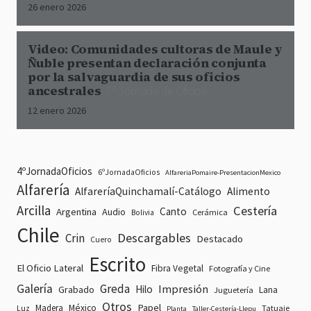
26 enero 2026
Video: Comunidades cultoras de Maule y
Ñuble presentan declaración conjunta
por la salvaguardia de sus oficios
ancestrales
7ª Jornada de Oficios
12 enero 2026
4ºJornadaOficios
6ºJornadaOficios
AlfareriaPomaire-PresentacionMexico
Alfarería
AlfareríaQuinchamalí-Catálogo
Alimento
Arcilla
Cestería
Canto
Argentina
Audio
Cerámica
Bolivia
Chile
Descargables
Crin
Destacado
Cuero
Escrito
El Oficio Lateral
Fibra Vegetal
Fotografía y Cine
Galería
Greda
Impresión
Hilo
Grabado
Lana
Juguetería
Otros
Papel
Madera
México
Tatuaje
Luz
Planta
Taller-Cestería-Llepu