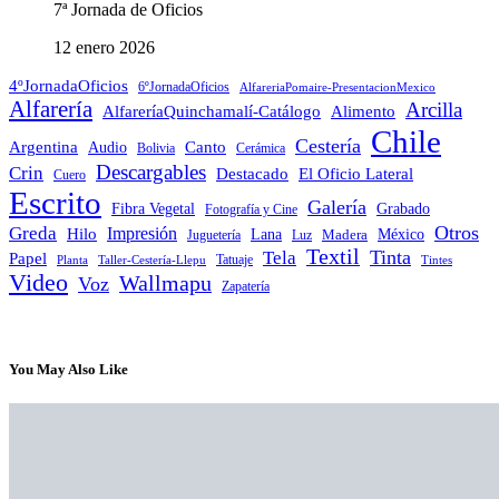
7ª Jornada de Oficios
12 enero 2026
4ºJornadaOficios
6ºJornadaOficios
AlfareriaPomaire-PresentacionMexico
Alfarería
Arcilla
AlfareríaQuinchamalí-Catálogo
Alimento
Chile
Cestería
Argentina
Audio
Canto
Cerámica
Bolivia
Descargables
Crin
Destacado
El Oficio Lateral
Cuero
Escrito
Galería
Grabado
Fibra Vegetal
Fotografía y Cine
Otros
Greda
Impresión
Hilo
Lana
Madera
México
Juguetería
Luz
Textil
Tinta
Tela
Papel
Tatuaje
Planta
Taller-Cestería-Llepu
Tintes
Video
Wallmapu
Voz
Zapatería
You May Also Like