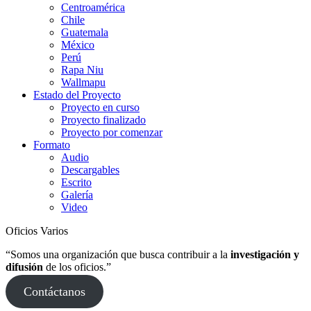
Centroamérica
Chile
Guatemala
México
Perú
Rapa Niu
Wallmapu
Estado del Proyecto
Proyecto en curso
Proyecto finalizado
Proyecto por comenzar
Formato
Audio
Descargables
Escrito
Galería
Video
Oficios Varios
“Somos una organización que busca contribuir a la
investigación y
difusión
de los oficios.”
Contáctanos