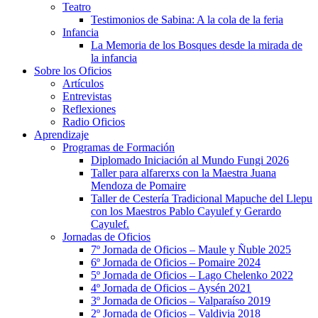
Teatro
Testimonios de Sabina: A la cola de la feria
Infancia
La Memoria de los Bosques desde la mirada de
la infancia
Sobre los Oficios
Artículos
Entrevistas
Reflexiones
Radio Oficios
Aprendizaje
Programas de Formación
Diplomado Iniciación al Mundo Fungi 2026
Taller para alfarerxs con la Maestra Juana
Mendoza de Pomaire
Taller de Cestería Tradicional Mapuche del Llepu
con los Maestros Pablo Cayulef y Gerardo
Cayulef.
Jornadas de Oficios
7º Jornada de Oficios – Maule y Ñuble 2025
6º Jornada de Oficios – Pomaire 2024
5º Jornada de Oficios – Lago Chelenko 2022
4º Jornada de Oficios – Aysén 2021
3º Jornada de Oficios – Valparaíso 2019
2º Jornada de Oficios – Valdivia 2018