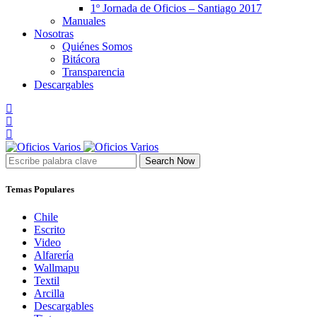
1º Jornada de Oficios – Santiago 2017
Manuales
Nosotras
Quiénes Somos
Bitácora
Transparencia
Descargables
Search Now
Temas Populares
Chile
Escrito
Video
Alfarería
Wallmapu
Textil
Arcilla
Descargables