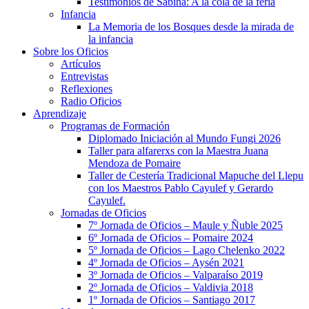
Testimonios de Sabina: A la cola de la feria
Infancia
La Memoria de los Bosques desde la mirada de
la infancia
Sobre los Oficios
Artículos
Entrevistas
Reflexiones
Radio Oficios
Aprendizaje
Programas de Formación
Diplomado Iniciación al Mundo Fungi 2026
Taller para alfarerxs con la Maestra Juana
Mendoza de Pomaire
Taller de Cestería Tradicional Mapuche del Llepu
con los Maestros Pablo Cayulef y Gerardo
Cayulef.
Jornadas de Oficios
7º Jornada de Oficios – Maule y Ñuble 2025
6º Jornada de Oficios – Pomaire 2024
5º Jornada de Oficios – Lago Chelenko 2022
4º Jornada de Oficios – Aysén 2021
3º Jornada de Oficios – Valparaíso 2019
2º Jornada de Oficios – Valdivia 2018
1º Jornada de Oficios – Santiago 2017