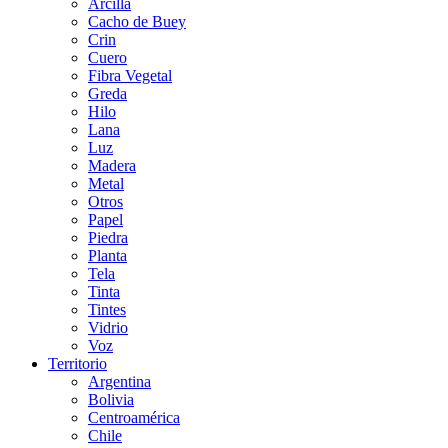
Arcilla
Cacho de Buey
Crin
Cuero
Fibra Vegetal
Greda
Hilo
Lana
Luz
Madera
Metal
Otros
Papel
Piedra
Planta
Tela
Tinta
Tintes
Vidrio
Voz
Territorio
Argentina
Bolivia
Centroamérica
Chile