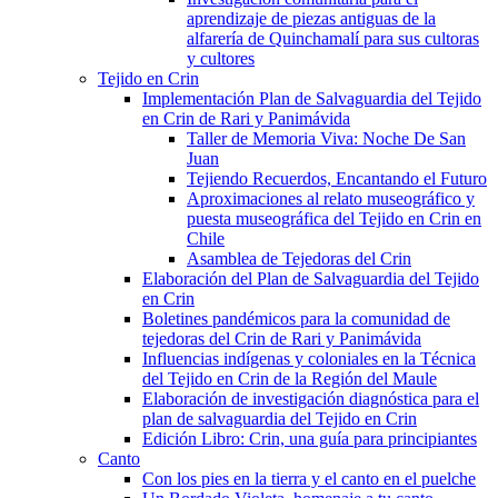
aprendizaje de piezas antiguas de la
alfarería de Quinchamalí para sus cultoras
y cultores
Tejido en Crin
Implementación Plan de Salvaguardia del Tejido
en Crin de Rari y Panimávida
Taller de Memoria Viva: Noche De San
Juan
Tejiendo Recuerdos, Encantando el Futuro
Aproximaciones al relato museográfico y
puesta museográfica del Tejido en Crin en
Chile
Asamblea de Tejedoras del Crin
Elaboración del Plan de Salvaguardia del Tejido
en Crin
Boletines pandémicos para la comunidad de
tejedoras del Crin de Rari y Panimávida
Influencias indígenas y coloniales en la Técnica
del Tejido en Crin de la Región del Maule
Elaboración de investigación diagnóstica para el
plan de salvaguardia del Tejido en Crin
Edición Libro: Crin, una guía para principiantes
Canto
Con los pies en la tierra y el canto en el puelche