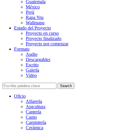
Guatemala
México
Perú
Rapa Niu
Wallmapu
Estado del Proyecto
Proyecto en curso
Proyecto finalizado
Proyecto por comenzar
Formato
Audio
Descargables
Escrito
Galería
Video
Search
Oficio
Alfarería
Apicultura
Cantería
Canto
Carpintería
Cerámica