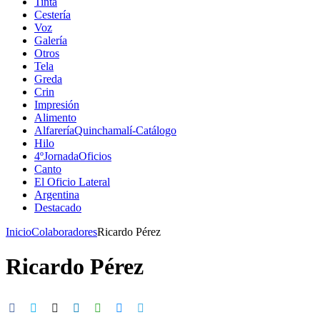
Tinta
Cestería
Voz
Galería
Otros
Tela
Greda
Crin
Impresión
Alimento
AlfareríaQuinchamalí-Catálogo
Hilo
4ºJornadaOficios
Canto
El Oficio Lateral
Argentina
Destacado
Inicio
Colaboradores
Ricardo Pérez
Ricardo Pérez