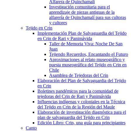
Alfarera de Quinchamalí
Investigación comunitaria para el
aprendizaje de piezas antiguas de la
alfarería de Quinchamalí para sus cultoras
y cultores
Tejido en Crin
Implementación Plan de Salvaguardia del Tejido
en Crin de Rari y Panimávida
Taller de Memoria Viva: Noche De San
Juan
Tejiendo Recuerdos, Encantando el Futuro
Aproximaciones al relato museográfico y
puesta museográfica del Tejido en Crin en
Chile
Asamblea de Tejedoras del Crin
Elaboración del Plan de Salvaguardia del Tejido
en Crin
Boletines pandémicos para la comunidad de
tejedoras del Crin de Rari y Panimávida
Influencias indígenas y coloniales en la Técnica
del Tejido en Crin de la Región del Maule
Elaboración de investigación diagnóstica para el
plan de salvaguardia del Tejido en Crin
Edición Libro: Crin, una guía para principiantes
Canto