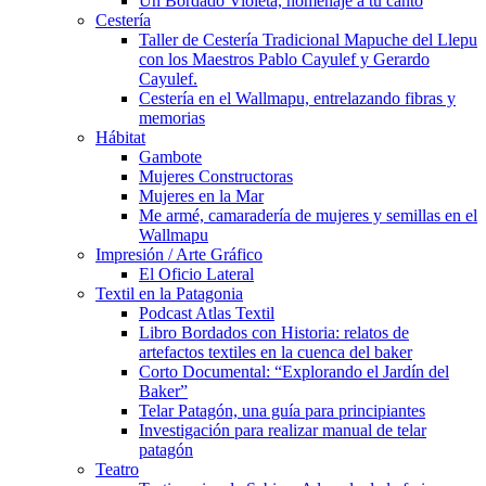
Un Bordado Violeta, homenaje a tu canto
Cestería
Taller de Cestería Tradicional Mapuche del Llepu
con los Maestros Pablo Cayulef y Gerardo
Cayulef.
Cestería en el Wallmapu, entrelazando fibras y
memorias
Hábitat
Gambote
Mujeres Constructoras
Mujeres en la Mar
Me armé, camaradería de mujeres y semillas en el
Wallmapu
Impresión / Arte Gráfico
El Oficio Lateral
Textil en la Patagonia
Podcast Atlas Textil
Libro Bordados con Historia: relatos de
artefactos textiles en la cuenca del baker
Corto Documental: “Explorando el Jardín del
Baker”
Telar Patagón, una guía para principiantes
Investigación para realizar manual de telar
patagón
Teatro