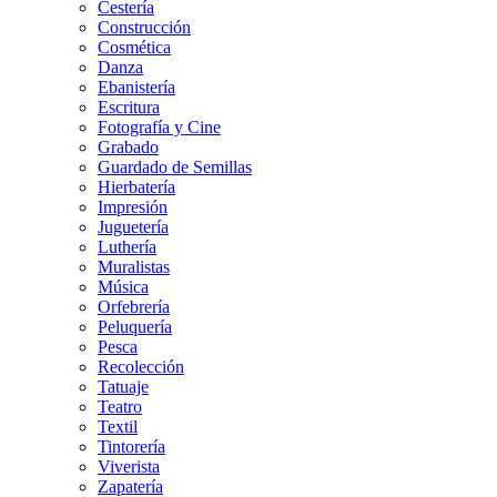
Cestería
Construcción
Cosmética
Danza
Ebanistería
Escritura
Fotografía y Cine
Grabado
Guardado de Semillas
Hierbatería
Impresión
Juguetería
Luthería
Muralistas
Música
Orfebrería
Peluquería
Pesca
Recolección
Tatuaje
Teatro
Textil
Tintorería
Viverista
Zapatería