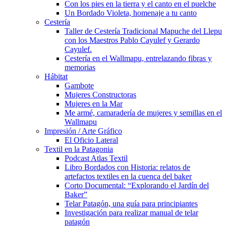
Con los pies en la tierra y el canto en el puelche
Un Bordado Violeta, homenaje a tu canto
Cestería
Taller de Cestería Tradicional Mapuche del Llepu
con los Maestros Pablo Cayulef y Gerardo
Cayulef.
Cestería en el Wallmapu, entrelazando fibras y
memorias
Hábitat
Gambote
Mujeres Constructoras
Mujeres en la Mar
Me armé, camaradería de mujeres y semillas en el
Wallmapu
Impresión / Arte Gráfico
El Oficio Lateral
Textil en la Patagonia
Podcast Atlas Textil
Libro Bordados con Historia: relatos de
artefactos textiles en la cuenca del baker
Corto Documental: “Explorando el Jardín del
Baker”
Telar Patagón, una guía para principiantes
Investigación para realizar manual de telar
patagón