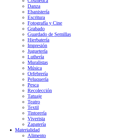
Cosmética
Danza
Ebanistería
Escritura
Fotografía y Cine
Grabado
Guardado de Semillas
Hierbatería
Impresión
Juguetería
Luthería
Muralistas
Música
Orfebrería
Peluquería
Pesca
Recolección
Tatuaje
Teatro
Textil
Tintorería
Viverista
Zapatería
Materialidad
Alimento