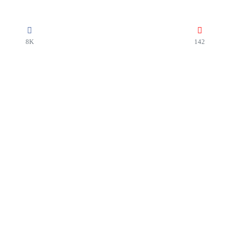
8K
142