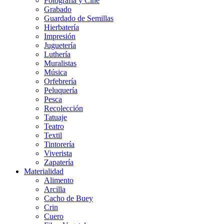
Fotografía y Cine
Grabado
Guardado de Semillas
Hierbatería
Impresión
Juguetería
Luthería
Muralistas
Música
Orfebrería
Peluquería
Pesca
Recolección
Tatuaje
Teatro
Textil
Tintorería
Viverista
Zapatería
Materialidad
Alimento
Arcilla
Cacho de Buey
Crin
Cuero