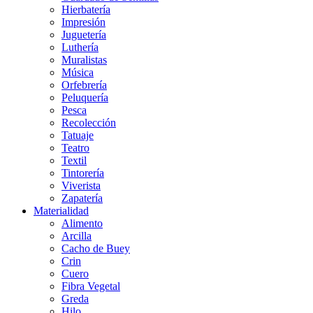
Hierbatería
Impresión
Juguetería
Luthería
Muralistas
Música
Orfebrería
Peluquería
Pesca
Recolección
Tatuaje
Teatro
Textil
Tintorería
Viverista
Zapatería
Materialidad
Alimento
Arcilla
Cacho de Buey
Crin
Cuero
Fibra Vegetal
Greda
Hilo