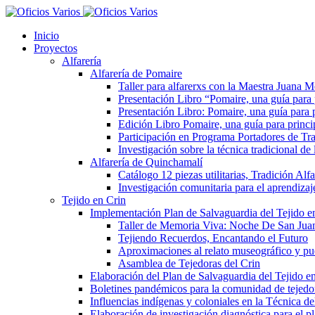
Inicio
Proyectos
Alfarería
Alfarería de Pomaire
Taller para alfarerxs con la Maestra Juana
Presentación Libro “Pomaire, una guía para
Presentación Libro: Pomaire, una guía para 
Edición Libro Pomaire, una guía para princi
Participación en Programa Portadores de Tra
Investigación sobre la técnica tradicional d
Alfarería de Quinchamalí
Catálogo 12 piezas utilitarias, Tradición Al
Investigación comunitaria para el aprendizaje
Tejido en Crin
Implementación Plan de Salvaguardia del Tejido e
Taller de Memoria Viva: Noche De San Jua
Tejiendo Recuerdos, Encantando el Futuro
Aproximaciones al relato museográfico y pue
Asamblea de Tejedoras del Crin
Elaboración del Plan de Salvaguardia del Tejido e
Boletines pandémicos para la comunidad de tejedo
Influencias indígenas y coloniales en la Técnica d
Elaboración de investigación diagnóstica para el p