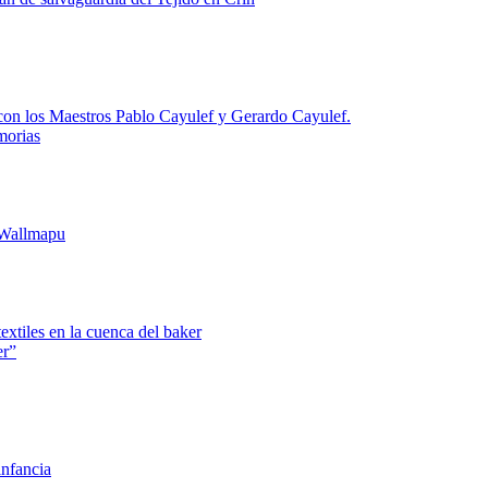
 con los Maestros Pablo Cayulef y Gerardo Cayulef.
morias
 Wallmapu
textiles en la cuenca del baker
er”
infancia