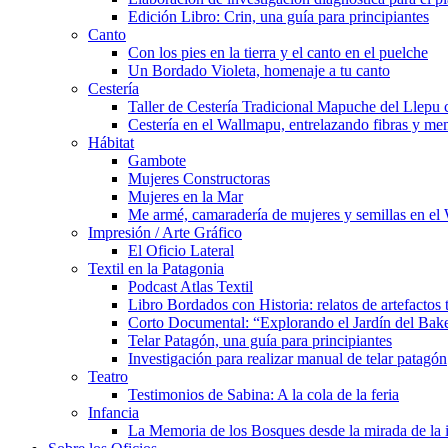
Edición Libro: Crin, una guía para principiantes
Canto
Con los pies en la tierra y el canto en el puelche
Un Bordado Violeta, homenaje a tu canto
Cestería
Taller de Cestería Tradicional Mapuche del Llepu
Cestería en el Wallmapu, entrelazando fibras y me
Hábitat
Gambote
Mujeres Constructoras
Mujeres en la Mar
Me armé, camaradería de mujeres y semillas en el
Impresión / Arte Gráfico
El Oficio Lateral
Textil en la Patagonia
Podcast Atlas Textil
Libro Bordados con Historia: relatos de artefactos 
Corto Documental: “Explorando el Jardín del Bak
Telar Patagón, una guía para principiantes
Investigación para realizar manual de telar patagón
Teatro
Testimonios de Sabina: A la cola de la feria
Infancia
La Memoria de los Bosques desde la mirada de la 