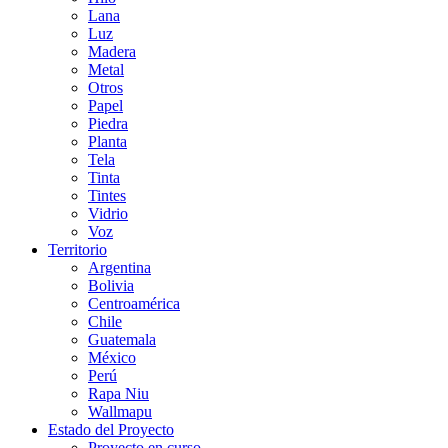
Lana
Luz
Madera
Metal
Otros
Papel
Piedra
Planta
Tela
Tinta
Tintes
Vidrio
Voz
Territorio
Argentina
Bolivia
Centroamérica
Chile
Guatemala
México
Perú
Rapa Niu
Wallmapu
Estado del Proyecto
Proyecto en curso