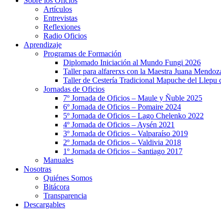
Sobre los Oficios
Artículos
Entrevistas
Reflexiones
Radio Oficios
Aprendizaje
Programas de Formación
Diplomado Iniciación al Mundo Fungi 2026
Taller para alfarerxs con la Maestra Juana Mendo
Taller de Cestería Tradicional Mapuche del Llepu
Jornadas de Oficios
7º Jornada de Oficios – Maule y Ñuble 2025
6º Jornada de Oficios – Pomaire 2024
5º Jornada de Oficios – Lago Chelenko 2022
4º Jornada de Oficios – Aysén 2021
3º Jornada de Oficios – Valparaíso 2019
2º Jornada de Oficios – Valdivia 2018
1º Jornada de Oficios – Santiago 2017
Manuales
Nosotras
Quiénes Somos
Bitácora
Transparencia
Descargables