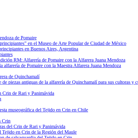
 Mendoza de Pomaire
 principiantes” en el Museo de Arte Popular de Ciudad de México
principiantes en Buenos Aires, Argentina
piantes
dición RM: Alfarería de Pomaire con la Alfarera Juana Mendoza
e la alfarería de Pomaire con la Maestra Alfarera Juana Mendoza
farera de Quinchamalí
 de piezas antiguas de la alfarería de Quinchamalí para sus cultoras y c
n Crin de Rari y Panimávida
n
sta museográfica del Tejido en Crin en Chile
n Crin
ras del Crin de Rari y Panimávida
el Tejido en Crin de la Región del Maule
lan de salvaguardia del Tejido en Crin