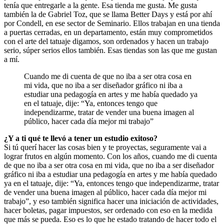
tenía que entregarle a la gente. Esa tienda me gusta. Me gusta
también la de Gabriel Toz, que se llama Better Days y está por ahí
por Condell, en ese sector de Seminario. Ellos trabajan en una tienda
a puertas cerradas, en un departamento, están muy comprometidos
con el arte del tatuaje digamos, son ordenados y hacen un trabajo
serio, súper serios ellos también. Esas tiendas son las que me gustan
a mí.
Cuando me di cuenta de que no iba a ser otra cosa en
mi vida, que no iba a ser diseñador gráfico ni iba a
estudiar una pedagogía en artes y me había quedado ya
en el tatuaje, dije: “Ya, entonces tengo que
independizarme, tratar de vender una buena imagen al
público, hacer cada día mejor mi trabajo”
¿Y a ti qué te llevó a tener un estudio exitoso?
Si tú querí hacer las cosas bien y te proyectas, seguramente vai a
lograr frutos en algún momento. Con los años, cuando me di cuenta
de que no iba a ser otra cosa en mi vida, que no iba a ser diseñador
gráfico ni iba a estudiar una pedagogía en artes y me había quedado
ya en el tatuaje, dije: “Ya, entonces tengo que independizarme, tratar
de vender una buena imagen al público, hacer cada día mejor mi
trabajo”, y eso también significa hacer una iniciación de actividades,
hacer boletas, pagar impuestos, ser ordenado con eso en la medida
que más se pueda. Eso es lo que he estado tratando de hacer todo el