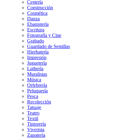
Cestería
Construcción
Cosmética
Danza
Ebanistería
Escritura
Fotografía y Cine
Grabado
Guardado de Semillas
Hierbatería
Impresión
Juguetería
Luthería
Muralistas
Música
Orfebrería
Peluquería
Pesca
Recolección
Tatuaje
Teatro
Textil
Tintorería
Viverista
Zapatería