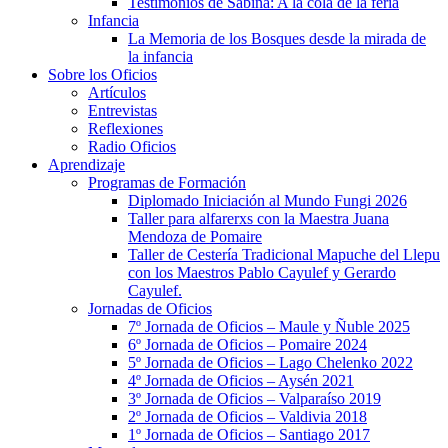
Testimonios de Sabina: A la cola de la feria
Infancia
La Memoria de los Bosques desde la mirada de
la infancia
Sobre los Oficios
Artículos
Entrevistas
Reflexiones
Radio Oficios
Aprendizaje
Programas de Formación
Diplomado Iniciación al Mundo Fungi 2026
Taller para alfarerxs con la Maestra Juana
Mendoza de Pomaire
Taller de Cestería Tradicional Mapuche del Llepu
con los Maestros Pablo Cayulef y Gerardo
Cayulef.
Jornadas de Oficios
7º Jornada de Oficios – Maule y Ñuble 2025
6º Jornada de Oficios – Pomaire 2024
5º Jornada de Oficios – Lago Chelenko 2022
4º Jornada de Oficios – Aysén 2021
3º Jornada de Oficios – Valparaíso 2019
2º Jornada de Oficios – Valdivia 2018
1º Jornada de Oficios – Santiago 2017