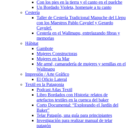
Con los pies en la tierra y el canto en el puelche
Un Bordado Violeta, homenaje a tu canto
Cestería
Taller de Cestería Tradicional Mapuche del Llepu
con los Maestros Pablo Cayulef y Gerardo
Cayulef.
Cestería en el Wallmapu, entrelazando fibras y
memorias
Hábitat
Gambote
Mujeres Constructoras
Mujeres en la Mar
Me armé, camaradería de mujeres y semillas en el
Wallmapu
Impresión / Arte Gráfico
El Oficio Lateral
Textil en la Patagonia
Podcast Atlas Textil
Libro Bordados con Historia: relatos de
artefactos textiles en la cuenca del baker
Corto Documental: “Explorando el Jardín del
Baker”
Telar Patagón, una guía para principiantes
Investigación para realizar manual de telar
patagón