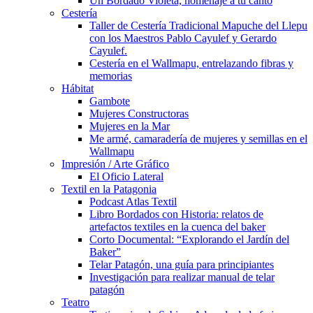
Un Bordado Violeta, homenaje a tu canto
Cestería
Taller de Cestería Tradicional Mapuche del Llepu
con los Maestros Pablo Cayulef y Gerardo
Cayulef.
Cestería en el Wallmapu, entrelazando fibras y
memorias
Hábitat
Gambote
Mujeres Constructoras
Mujeres en la Mar
Me armé, camaradería de mujeres y semillas en el
Wallmapu
Impresión / Arte Gráfico
El Oficio Lateral
Textil en la Patagonia
Podcast Atlas Textil
Libro Bordados con Historia: relatos de
artefactos textiles en la cuenca del baker
Corto Documental: “Explorando el Jardín del
Baker”
Telar Patagón, una guía para principiantes
Investigación para realizar manual de telar
patagón
Teatro