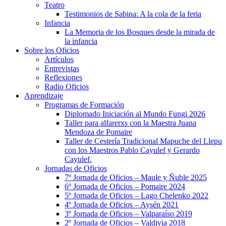
Teatro
Testimonios de Sabina: A la cola de la feria
Infancia
La Memoria de los Bosques desde la mirada de
la infancia
Sobre los Oficios
Artículos
Entrevistas
Reflexiones
Radio Oficios
Aprendizaje
Programas de Formación
Diplomado Iniciación al Mundo Fungi 2026
Taller para alfarerxs con la Maestra Juana
Mendoza de Pomaire
Taller de Cestería Tradicional Mapuche del Llepu
con los Maestros Pablo Cayulef y Gerardo
Cayulef.
Jornadas de Oficios
7º Jornada de Oficios – Maule y Ñuble 2025
6º Jornada de Oficios – Pomaire 2024
5º Jornada de Oficios – Lago Chelenko 2022
4º Jornada de Oficios – Aysén 2021
3º Jornada de Oficios – Valparaíso 2019
2º Jornada de Oficios – Valdivia 2018