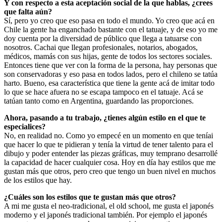
Y con respecto a esta aceptación social de la que hablas, ¿crees
que falta aún?
Sí, pero yo creo que eso pasa en todo el mundo. Yo creo que acá en
Chile la gente ha enganchado bastante con el tatuaje, y de eso yo me
doy cuenta por la diversidad de público que llega a tatuarse con
nosotros. Cachai que llegan profesionales, notarios, abogados,
médicos, mamás con sus hijas, gente de todos los sectores sociales.
Entonces tiene que ver con la forma de la persona, hay personas que
son conservadoras y eso pasa en todos lados, pero el chileno se tatúa
harto. Bueno, esa característica que tiene la gente acá de imitar todo
lo que se hace afuera no se escapa tampoco en el tatuaje. Acá se
tatúan tanto como en Argentina, guardando las proporciones.
Ahora, pasando a tu trabajo, ¿tienes algún estilo en el que te
especialices?
No, en realidad no. Como yo empecé en un momento en que teníai
que hacer lo que te pidieran y tenía la virtud de tener talento para el
dibujo y poder entender las piezas gráficas, muy temprano desarrollé
la capacidad de hacer cualquier cosa. Hoy en día hay estilos que me
gustan más que otros, pero creo que tengo un buen nivel en muchos
de los estilos que hay.
¿Cuáles son los estilos que te gustan más que otros?
A mi me gusta el neo-tradicional, el old school, me gusta el japonés
moderno y el japonés tradicional también. Por ejemplo el japonés