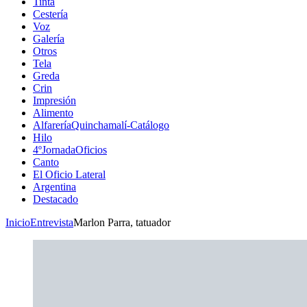
Tinta
Cestería
Voz
Galería
Otros
Tela
Greda
Crin
Impresión
Alimento
AlfareríaQuinchamalí-Catálogo
Hilo
4ºJornadaOficios
Canto
El Oficio Lateral
Argentina
Destacado
Inicio
Entrevista
Marlon Parra, tatuador