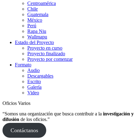
Centroamérica
Chile
Guatemala
México
Perú
Rapa Niu
Wallmapu
Estado del Proyecto
Proyecto en curso
Proyecto finalizado
Proyecto por comenzar
Formato
Audio
Descargables
Escrito
Galería
Video
Oficios Varios
“Somos una organización que busca contribuir a la
investigación y
difusión
de los oficios.”
Contáctanos