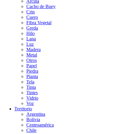
Arcilla
Cacho de Buey
Crin
Cuero
Fibra Vegetal
Greda
Hilo
Lana
Luz
Madera
Metal
Otros
Papel
Piedra
Planta
Tela
Tinta
Tintes
Vidrio
Voz
Territorio
Argentina
Bolivia
Centroamérica
Chile