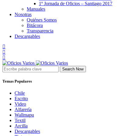
1º Jornada de Oficios – Santiago 2017
Manuales
Nosotras
Quiénes Somos
Bitácora
Transparencia
Descargables
Search Now
Temas Populares
Chile
Escrito
Video
Alfarería
Wallmapu
Textil
Arcilla
Descargables