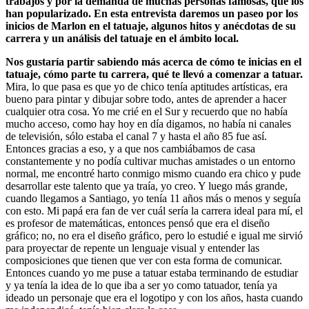
trabajos y por la demanda de muchas personas famosas, que los
han popularizado. En esta entrevista daremos un paseo por los
inicios de Marlon en el tatuaje, algunos hitos y anécdotas de su
carrera y un análisis del tatuaje en el ámbito local.
Nos gustaría partir sabiendo más acerca de cómo te inicias en el
tatuaje, cómo parte tu carrera, qué te llevó a comenzar a tatuar.
Mira, lo que pasa es que yo de chico tenía aptitudes artísticas, era
bueno para pintar y dibujar sobre todo, antes de aprender a hacer
cualquier otra cosa. Yo me crié en el Sur y recuerdo que no había
mucho acceso, como hay hoy en día digamos, no había ni canales
de televisión, sólo estaba el canal 7 y hasta el año 85 fue así.
Entonces gracias a eso, y a que nos cambiábamos de casa
constantemente y no podía cultivar muchas amistades o un entorno
normal, me encontré harto conmigo mismo cuando era chico y pude
desarrollar este talento que ya traía, yo creo. Y luego más grande,
cuando llegamos a Santiago, yo tenía 11 años más o menos y seguía
con esto. Mi papá era fan de ver cuál sería la carrera ideal para mí, el
es profesor de matemáticas, entonces pensó que era el diseño
gráfico; no, no era el diseño gráfico, pero lo estudié e igual me sirvió
para proyectar de repente un lenguaje visual y entender las
composiciones que tienen que ver con esta forma de comunicar.
Entonces cuando yo me puse a tatuar estaba terminando de estudiar
y ya tenía la idea de lo que iba a ser yo como tatuador, tenía ya
ideado un personaje que era el logotipo y con los años, hasta cuando