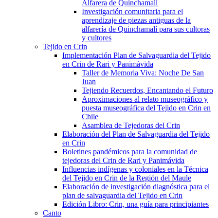
Alfarera de Quinchamalí
Investigación comunitaria para el
aprendizaje de piezas antiguas de la
alfarería de Quinchamalí para sus cultoras
y cultores
Tejido en Crin
Implementación Plan de Salvaguardia del Tejido
en Crin de Rari y Panimávida
Taller de Memoria Viva: Noche De San
Juan
Tejiendo Recuerdos, Encantando el Futuro
Aproximaciones al relato museográfico y
puesta museográfica del Tejido en Crin en
Chile
Asamblea de Tejedoras del Crin
Elaboración del Plan de Salvaguardia del Tejido
en Crin
Boletines pandémicos para la comunidad de
tejedoras del Crin de Rari y Panimávida
Influencias indígenas y coloniales en la Técnica
del Tejido en Crin de la Región del Maule
Elaboración de investigación diagnóstica para el
plan de salvaguardia del Tejido en Crin
Edición Libro: Crin, una guía para principiantes
Canto