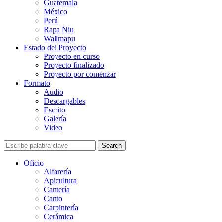
Guatemala
México
Perú
Rapa Niu
Wallmapu
Estado del Proyecto
Proyecto en curso
Proyecto finalizado
Proyecto por comenzar
Formato
Audio
Descargables
Escrito
Galería
Video
Search
Oficio
Alfarería
Apicultura
Cantería
Canto
Carpintería
Cerámica