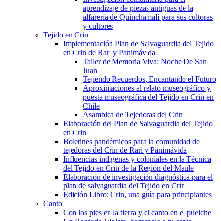
aprendizaje de piezas antiguas de la
alfarería de Quinchamalí para sus cultoras
y cultores
Tejido en Crin
Implementación Plan de Salvaguardia del Tejido
en Crin de Rari y Panimávida
Taller de Memoria Viva: Noche De San
Juan
Tejiendo Recuerdos, Encantando el Futuro
Aproximaciones al relato museográfico y
puesta museográfica del Tejido en Crin en
Chile
Asamblea de Tejedoras del Crin
Elaboración del Plan de Salvaguardia del Tejido
en Crin
Boletines pandémicos para la comunidad de
tejedoras del Crin de Rari y Panimávida
Influencias indígenas y coloniales en la Técnica
del Tejido en Crin de la Región del Maule
Elaboración de investigación diagnóstica para el
plan de salvaguardia del Tejido en Crin
Edición Libro: Crin, una guía para principiantes
Canto
Con los pies en la tierra y el canto en el puelche