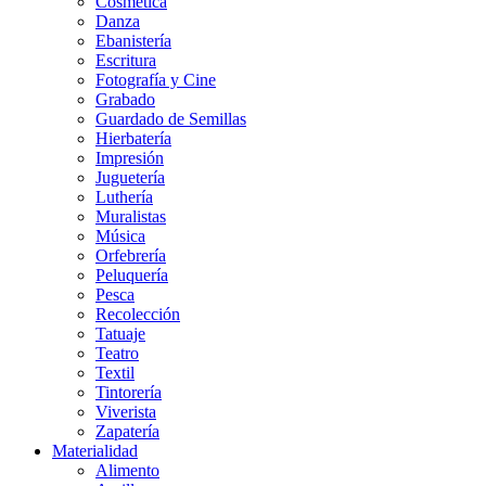
Cosmética
Danza
Ebanistería
Escritura
Fotografía y Cine
Grabado
Guardado de Semillas
Hierbatería
Impresión
Juguetería
Luthería
Muralistas
Música
Orfebrería
Peluquería
Pesca
Recolección
Tatuaje
Teatro
Textil
Tintorería
Viverista
Zapatería
Materialidad
Alimento