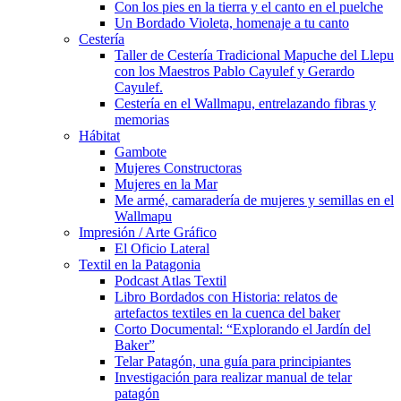
Con los pies en la tierra y el canto en el puelche
Un Bordado Violeta, homenaje a tu canto
Cestería
Taller de Cestería Tradicional Mapuche del Llepu
con los Maestros Pablo Cayulef y Gerardo
Cayulef.
Cestería en el Wallmapu, entrelazando fibras y
memorias
Hábitat
Gambote
Mujeres Constructoras
Mujeres en la Mar
Me armé, camaradería de mujeres y semillas en el
Wallmapu
Impresión / Arte Gráfico
El Oficio Lateral
Textil en la Patagonia
Podcast Atlas Textil
Libro Bordados con Historia: relatos de
artefactos textiles en la cuenca del baker
Corto Documental: “Explorando el Jardín del
Baker”
Telar Patagón, una guía para principiantes
Investigación para realizar manual de telar
patagón