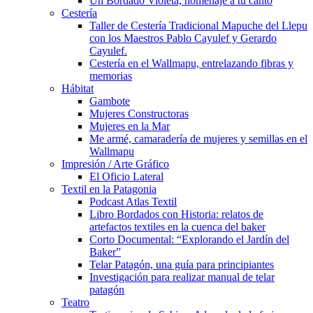
Un Bordado Violeta, homenaje a tu canto
Cestería
Taller de Cestería Tradicional Mapuche del Llepu
con los Maestros Pablo Cayulef y Gerardo
Cayulef.
Cestería en el Wallmapu, entrelazando fibras y
memorias
Hábitat
Gambote
Mujeres Constructoras
Mujeres en la Mar
Me armé, camaradería de mujeres y semillas en el
Wallmapu
Impresión / Arte Gráfico
El Oficio Lateral
Textil en la Patagonia
Podcast Atlas Textil
Libro Bordados con Historia: relatos de
artefactos textiles en la cuenca del baker
Corto Documental: “Explorando el Jardín del
Baker”
Telar Patagón, una guía para principiantes
Investigación para realizar manual de telar
patagón
Teatro