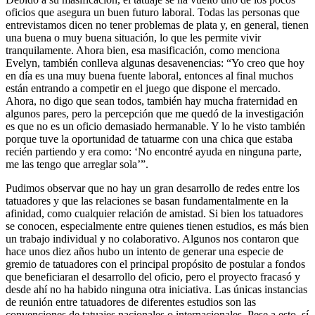
oficios que asegura un buen futuro laboral. Todas las personas que
entrevistamos dicen no tener problemas de plata y, en general, tienen
una buena o muy buena situación, lo que les permite vivir
tranquilamente. Ahora bien, esa masificación, como menciona
Evelyn, también conlleva algunas desavenencias: “Yo creo que hoy
en día es una muy buena fuente laboral, entonces al final muchos
están entrando a competir en el juego que dispone el mercado.
Ahora, no digo que sean todos, también hay mucha fraternidad en
algunos pares, pero la percepción que me quedó de la investigación
es que no es un oficio demasiado hermanable. Y lo he visto también
porque tuve la oportunidad de tatuarme con una chica que estaba
recién partiendo y era como: ‘No encontré ayuda en ninguna parte,
me las tengo que arreglar sola’”.
Pudimos observar que no hay un gran desarrollo de redes entre los
tatuadores y que las relaciones se basan fundamentalmente en la
afinidad, como cualquier relación de amistad. Si bien los tatuadores
se conocen, especialmente entre quienes tienen estudios, es más bien
un trabajo individual y no colaborativo. Algunos nos contaron que
hace unos diez años hubo un intento de generar una especie de
gremio de tatuadores con el principal propósito de postular a fondos
que beneficiaran el desarrollo del oficio, pero el proyecto fracasó y
desde ahí no ha habido ninguna otra iniciativa. Las únicas instancias
de reunión entre tatuadores de diferentes estudios son las
convenciones de tatuajes nacionales o internacionales. Pese a esto, sí