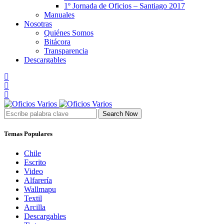
1º Jornada de Oficios – Santiago 2017
Manuales
Nosotras
Quiénes Somos
Bitácora
Transparencia
Descargables
Search Now
Temas Populares
Chile
Escrito
Video
Alfarería
Wallmapu
Textil
Arcilla
Descargables