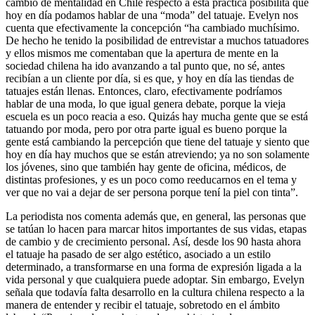
cambio de mentalidad en Chile respecto a esta práctica posibilita que
hoy en día podamos hablar de una “moda” del tatuaje. Evelyn nos
cuenta que efectivamente la concepción “ha cambiado muchísimo.
De hecho he tenido la posibilidad de entrevistar a muchos tatuadores
y ellos mismos me comentaban que la apertura de mente en la
sociedad chilena ha ido avanzando a tal punto que, no sé, antes
recibían a un cliente por día, si es que, y hoy en día las tiendas de
tatuajes están llenas. Entonces, claro, efectivamente podríamos
hablar de una moda, lo que igual genera debate, porque la vieja
escuela es un poco reacia a eso. Quizás hay mucha gente que se está
tatuando por moda, pero por otra parte igual es bueno porque la
gente está cambiando la percepción que tiene del tatuaje y siento que
hoy en día hay muchos que se están atreviendo; ya no son solamente
los jóvenes, sino que también hay gente de oficina, médicos, de
distintas profesiones, y es un poco como reeducarnos en el tema y
ver que no vai a dejar de ser persona porque tení la piel con tinta”.
La periodista nos comenta además que, en general, las personas que
se tatúan lo hacen para marcar hitos importantes de sus vidas, etapas
de cambio y de crecimiento personal. Así, desde los 90 hasta ahora
el tatuaje ha pasado de ser algo estético, asociado a un estilo
determinado, a transformarse en una forma de expresión ligada a la
vida personal y que cualquiera puede adoptar. Sin embargo, Evelyn
señala que todavía falta desarrollo en la cultura chilena respecto a la
manera de entender y recibir el tatuaje, sobretodo en el ámbito