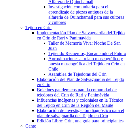
Alfarera de Quinchamalí
Investigación comunitaria para el
aprendizaje de piezas antiguas de la
alfarería de Quinchamalí para sus cultoras
y cultores
Tejido en Crin
Implementación Plan de Salvaguardia del Tejido
en Crin de Rari y Panimávida
Taller de Memoria Viva: Noche De San
Juan
Tejiendo Recuerdos, Encantando el Futuro
Aproximaciones al relato museográfico y
puesta museográfica del Tejido en Crin en
Chile
Asamblea de Tejedoras del Crin
Elaboración del Plan de Salvaguardia del Tejido
en Crin
Boletines pandémicos para la comunidad de
tejedoras del Crin de Rari y Panimávida
Influencias indígenas y coloniales en la Técnica
del Tejido en Crin de la Región del Maule
Elaboración de investigación diagnóstica para el
plan de salvaguardia del Tejido en Crin
Edición Libro: Crin, una guía para principiantes
Canto