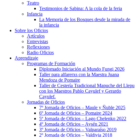
Teatro
Testimonios de Sabina: A la cola de la feria
Infancia
La Memoria de los Bosques desde la mirada de
la infancia
Sobre los Oficios
Artículos
Entrevistas
Reflexiones
Radio Oficios
Aprendizaje
Programas de Formación
Diplomado Iniciación al Mundo Fungi 2026
Taller para alfarerxs con la Maestra Juana
Mendoza de Pomaire
Taller de Cestería Tradicional Mapuche del Llepu
con los Maestros Pablo Cayulef y Gerardo
Cayulef.
Jornadas de Oficios
7º Jornada de Oficios – Maule y Ñuble 2025
6º Jornada de Oficios – Pomaire 2024
5º Jornada de Oficios – Lago Chelenko 2022
4º Jornada de Oficios – Aysén 2021
3º Jornada de Oficios – Valparaíso 2019
2º Jornada de Oficios – Valdivia 2018