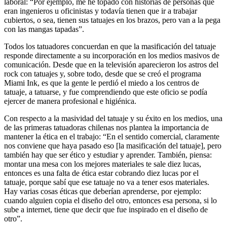
laboral: “Por ejemplo, me he topado con historias de personas que
eran ingenieros u oficinistas y todavía tienen que ir a trabajar
cubiertos, o sea, tienen sus tatuajes en los brazos, pero van a la pega
con las mangas tapadas”.
Todos los tatuadores concuerdan en que la masificación del tatuaje
responde directamente a su incorporación en los medios masivos de
comunicación. Desde que en la televisión aparecieron los astros del
rock con tatuajes y, sobre todo, desde que se creó el programa
Miami Ink, es que la gente le perdió el miedo a los centros de
tatuaje, a tatuarse, y fue comprendiendo que este oficio se podía
ejercer de manera profesional e higiénica.
Con respecto a la masividad del tatuaje y su éxito en los medios, una
de las primeras tatuadoras chilenas nos plantea la importancia de
mantener la ética en el trabajo: “En el sentido comercial, claramente
nos conviene que haya pasado eso [la masificación del tatuaje], pero
también hay que ser ético y estudiar y aprender. También, piensa:
montar una mesa con los mejores materiales te sale diez lucas,
entonces es una falta de ética estar cobrando diez lucas por el
tatuaje, porque sabí que ese tatuaje no va a tener esos materiales.
Hay varias cosas éticas que deberían aprenderse, por ejemplo:
cuando alguien copia el diseño del otro, entonces esa persona, si lo
sube a internet, tiene que decir que fue inspirado en el diseño de
otro”.