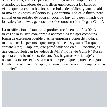
o menos el 70, yo creo que en el 60. La gente de Valparaíso, por
ejemplo, los tatuadores de allá, dicen que llegaba a los bares el
viejito que iba con su bolsito, como bolso de médico, y tatuaba ahí
mismo en los bares, así como muy de cantina. Eso es lo único, pero
al final es un registro de boca en boca, no hay un papel ni nada que
lo avale y las nuevas generaciones desconocen cómo llega a Chile”.
La masificación del tatuaje se produce recién en los años 90. A
través de la música comienzan a aparecer los tatuajes como una
forma de expresión posible y así se empieza a poner de moda, al
menos entre las personas que compartían estos gustos: “Lo que me
contaba Fredy Ampuero, que partió tatuando en el Eurocentro, es
que cuando llegaban los videos de MTV, no sé, de Guns N’ Roses,
que era como lo máximo, decían: ‘Ya, hagamos este tatuaje’ y
hacían los flashes en base a eso o de repente que alguien se pegaba
la paletiá y viajaba a Europa y se traía una revista y ahí empezaban a
aprender”.