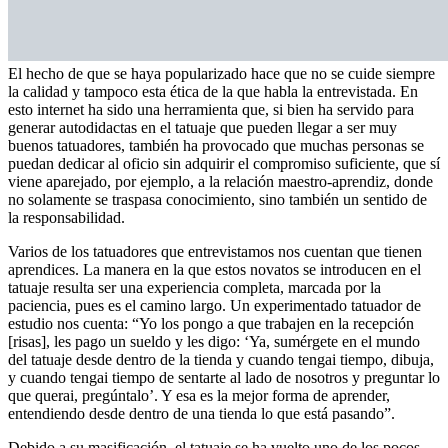
El hecho de que se haya popularizado hace que no se cuide siempre
la calidad y tampoco esta ética de la que habla la entrevistada. En
esto internet ha sido una herramienta que, si bien ha servido para
generar autodidactas en el tatuaje que pueden llegar a ser muy
buenos tatuadores, también ha provocado que muchas personas se
puedan dedicar al oficio sin adquirir el compromiso suficiente, que sí
viene aparejado, por ejemplo, a la relación maestro-aprendiz, donde
no solamente se traspasa conocimiento, sino también un sentido de
la responsabilidad.
Varios de los tatuadores que entrevistamos nos cuentan que tienen
aprendices. La manera en la que estos novatos se introducen en el
tatuaje resulta ser una experiencia completa, marcada por la
paciencia, pues es el camino largo. Un experimentado tatuador de
estudio nos cuenta: “Yo los pongo a que trabajen en la recepción
[risas], les pago un sueldo y les digo: ‘Ya, sumérgete en el mundo
del tatuaje desde dentro de la tienda y cuando tengai tiempo, dibuja,
y cuando tengai tiempo de sentarte al lado de nosotros y preguntar lo
que querai, pregúntalo’. Y esa es la mejor forma de aprender,
entendiendo desde dentro de una tienda lo que está pasando”.
Debido a su masificación, el tatuaje se ha vuelto uno de los pocos