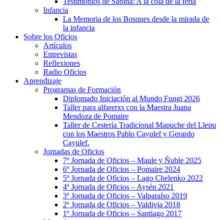
Testimonios de Sabina: A la cola de la feria
Infancia
La Memoria de los Bosques desde la mirada de
la infancia
Sobre los Oficios
Artículos
Entrevistas
Reflexiones
Radio Oficios
Aprendizaje
Programas de Formación
Diplomado Iniciación al Mundo Fungi 2026
Taller para alfarerxs con la Maestra Juana
Mendoza de Pomaire
Taller de Cestería Tradicional Mapuche del Llepu
con los Maestros Pablo Cayulef y Gerardo
Cayulef.
Jornadas de Oficios
7º Jornada de Oficios – Maule y Ñuble 2025
6º Jornada de Oficios – Pomaire 2024
5º Jornada de Oficios – Lago Chelenko 2022
4º Jornada de Oficios – Aysén 2021
3º Jornada de Oficios – Valparaíso 2019
2º Jornada de Oficios – Valdivia 2018
1º Jornada de Oficios – Santiago 2017