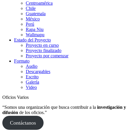
Centroamérica
Chile
Guatemala
México
Perú
Rapa Niu
Wallmapu
Estado del Proyecto
Proyecto en curso
Proyecto finalizado
Proyecto por comenzar
Formato
Audio
Descargables
Escrito
Galería
Video
Oficios Varios
“Somos una organización que busca contribuir a la
investigación y
difusión
de los oficios.”
Contáctanos