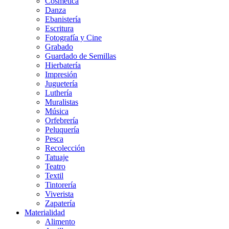
Cosmética
Danza
Ebanistería
Escritura
Fotografía y Cine
Grabado
Guardado de Semillas
Hierbatería
Impresión
Juguetería
Luthería
Muralistas
Música
Orfebrería
Peluquería
Pesca
Recolección
Tatuaje
Teatro
Textil
Tintorería
Viverista
Zapatería
Materialidad
Alimento