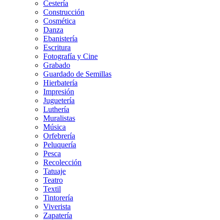
Cestería
Construcción
Cosmética
Danza
Ebanistería
Escritura
Fotografía y Cine
Grabado
Guardado de Semillas
Hierbatería
Impresión
Juguetería
Luthería
Muralistas
Música
Orfebrería
Peluquería
Pesca
Recolección
Tatuaje
Teatro
Textil
Tintorería
Viverista
Zapatería