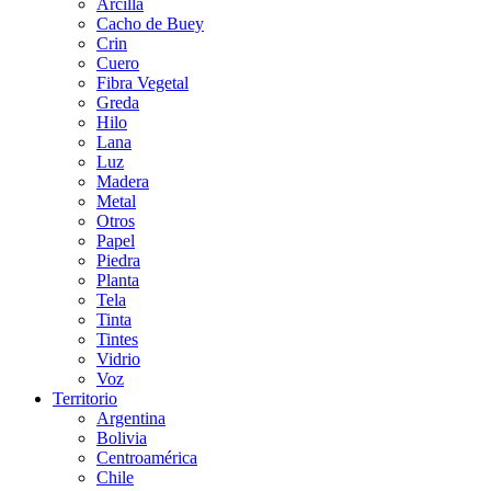
Arcilla
Cacho de Buey
Crin
Cuero
Fibra Vegetal
Greda
Hilo
Lana
Luz
Madera
Metal
Otros
Papel
Piedra
Planta
Tela
Tinta
Tintes
Vidrio
Voz
Territorio
Argentina
Bolivia
Centroamérica
Chile