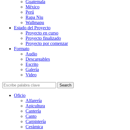
Guatemala
México
Perú
Rapa Niu
Wallmapu
Estado del Proyecto
Proyecto en curso
Proyecto finalizado
Proyecto por comenzar
Formato
Audio
Descargables
Escrito
Galería
Video
Search
Oficio
Alfarería
Apicultura
Cantería
Canto
Carpintería
Cerámica