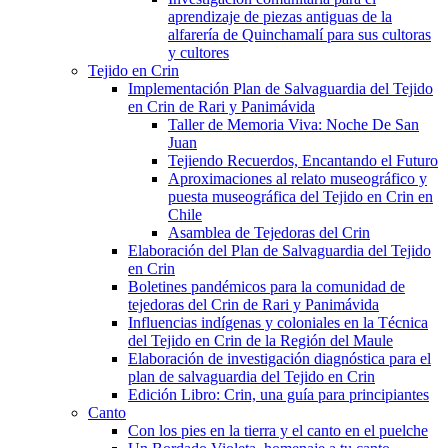
aprendizaje de piezas antiguas de la
alfarería de Quinchamalí para sus cultoras
y cultores
Tejido en Crin
Implementación Plan de Salvaguardia del Tejido
en Crin de Rari y Panimávida
Taller de Memoria Viva: Noche De San
Juan
Tejiendo Recuerdos, Encantando el Futuro
Aproximaciones al relato museográfico y
puesta museográfica del Tejido en Crin en
Chile
Asamblea de Tejedoras del Crin
Elaboración del Plan de Salvaguardia del Tejido
en Crin
Boletines pandémicos para la comunidad de
tejedoras del Crin de Rari y Panimávida
Influencias indígenas y coloniales en la Técnica
del Tejido en Crin de la Región del Maule
Elaboración de investigación diagnóstica para el
plan de salvaguardia del Tejido en Crin
Edición Libro: Crin, una guía para principiantes
Canto
Con los pies en la tierra y el canto en el puelche