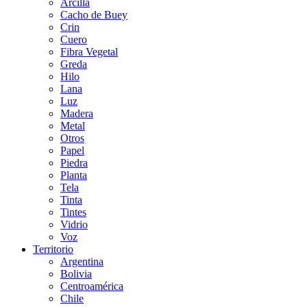
Arcilla
Cacho de Buey
Crin
Cuero
Fibra Vegetal
Greda
Hilo
Lana
Luz
Madera
Metal
Otros
Papel
Piedra
Planta
Tela
Tinta
Tintes
Vidrio
Voz
Territorio
Argentina
Bolivia
Centroamérica
Chile