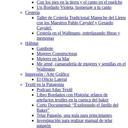
Con los pies en la tierra y el canto en el puelche
Un Bordado Violeta, homenaje a tu canto
Cestería
Taller de Cestería Tradicional Mapuche del Llepu
con los Maestros Pablo Cayulef y Gerardo
Cayulef.
Cestería en el Wallmapu, entrelazando fibras y
memorias
Hábitat
Gambote
Mujeres Constructoras
Mujeres en la Mar
Me armé, camaradería de mujeres y semillas en el
Wallmapu
Impresión / Arte Gráfico
El Oficio Lateral
Textil en la Patagonia
Podcast Atlas Textil
Libro Bordados con Historia: relatos de
artefactos textiles en la cuenca del baker
Corto Documental: “Explorando el Jardín del
Baker”
Telar Patagón, una guía para principiantes
Investigación para realizar manual de telar
patagón