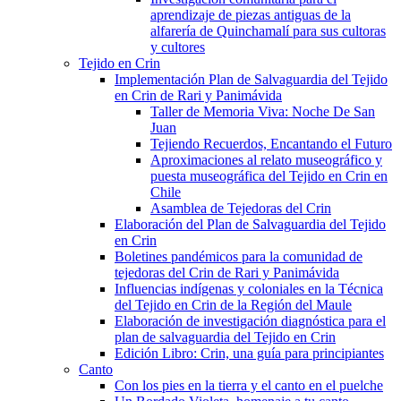
aprendizaje de piezas antiguas de la
alfarería de Quinchamalí para sus cultoras
y cultores
Tejido en Crin
Implementación Plan de Salvaguardia del Tejido
en Crin de Rari y Panimávida
Taller de Memoria Viva: Noche De San
Juan
Tejiendo Recuerdos, Encantando el Futuro
Aproximaciones al relato museográfico y
puesta museográfica del Tejido en Crin en
Chile
Asamblea de Tejedoras del Crin
Elaboración del Plan de Salvaguardia del Tejido
en Crin
Boletines pandémicos para la comunidad de
tejedoras del Crin de Rari y Panimávida
Influencias indígenas y coloniales en la Técnica
del Tejido en Crin de la Región del Maule
Elaboración de investigación diagnóstica para el
plan de salvaguardia del Tejido en Crin
Edición Libro: Crin, una guía para principiantes
Canto
Con los pies en la tierra y el canto en el puelche