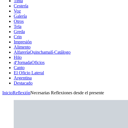
Tinta
Cestería
Voz
Galería
Otros
Tela
Greda
Crin
Impresión
Alimento
AlfareríaQuinchamalí-Catálogo
Hilo
4ºJornadaOficios
Canto
El Oficio Lateral
Argentina
Destacado
Inicio
Reflexión
Necesarias Reflexiones desde el presente