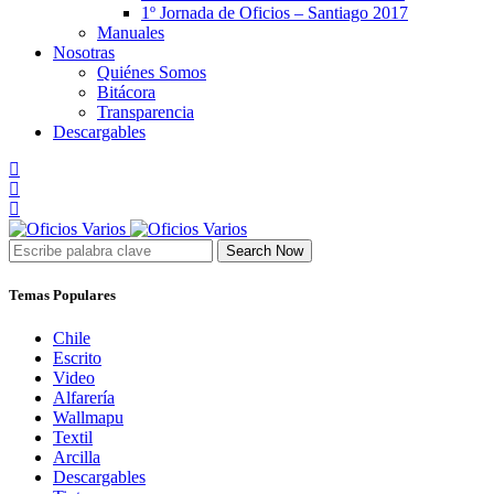
1º Jornada de Oficios – Santiago 2017
Manuales
Nosotras
Quiénes Somos
Bitácora
Transparencia
Descargables
Search Now
Temas Populares
Chile
Escrito
Video
Alfarería
Wallmapu
Textil
Arcilla
Descargables