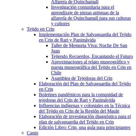
Alfarera de Quinchamalí
Investigación comunitaria para el
aprendizaje de piezas antiguas de la
alfarería de Quinchamalí para sus cultoras
y cultores
Tejido en Crin
Implementación Plan de Salvaguardia del Tejido
en Crin de Rari y Panimávida
Taller de Memoria Viva: Noche De San
Juan
Tejiendo Recuerdos, Encantando el Futuro
Aproximaciones al relato museográfico y
puesta museográfica del Tejido en Crin en
Chile
Asamblea de Tejedoras del Crin
Elaboración del Plan de Salvaguardia del Tejido
en Crin
Boletines pandémicos para la comunidad de
tejedoras del Crin de Rari y Panimávida
Influencias indígenas y coloniales en la Técnica
del Tejido en Crin de la Región del Maule
Elaboración de investigación diagnóstica para el
plan de salvaguardia del Tejido en Crin
Edición Libro: Crin, una guía para principiantes
Canto