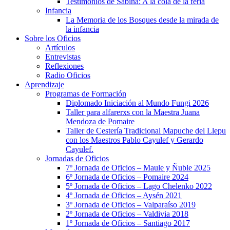
Testimonios de Sabina: A la cola de la feria
Infancia
La Memoria de los Bosques desde la mirada de
la infancia
Sobre los Oficios
Artículos
Entrevistas
Reflexiones
Radio Oficios
Aprendizaje
Programas de Formación
Diplomado Iniciación al Mundo Fungi 2026
Taller para alfarerxs con la Maestra Juana
Mendoza de Pomaire
Taller de Cestería Tradicional Mapuche del Llepu
con los Maestros Pablo Cayulef y Gerardo
Cayulef.
Jornadas de Oficios
7º Jornada de Oficios – Maule y Ñuble 2025
6º Jornada de Oficios – Pomaire 2024
5º Jornada de Oficios – Lago Chelenko 2022
4º Jornada de Oficios – Aysén 2021
3º Jornada de Oficios – Valparaíso 2019
2º Jornada de Oficios – Valdivia 2018
1º Jornada de Oficios – Santiago 2017