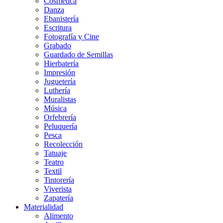
Cosmética
Danza
Ebanistería
Escritura
Fotografía y Cine
Grabado
Guardado de Semillas
Hierbatería
Impresión
Juguetería
Luthería
Muralistas
Música
Orfebrería
Peluquería
Pesca
Recolección
Tatuaje
Teatro
Textil
Tintorería
Viverista
Zapatería
Materialidad
Alimento