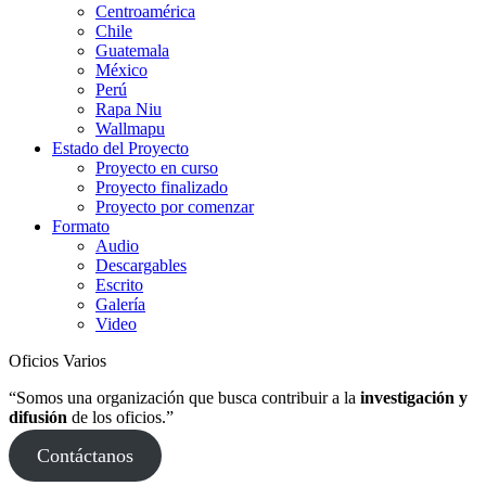
Centroamérica
Chile
Guatemala
México
Perú
Rapa Niu
Wallmapu
Estado del Proyecto
Proyecto en curso
Proyecto finalizado
Proyecto por comenzar
Formato
Audio
Descargables
Escrito
Galería
Video
Oficios Varios
“Somos una organización que busca contribuir a la
investigación y
difusión
de los oficios.”
Contáctanos