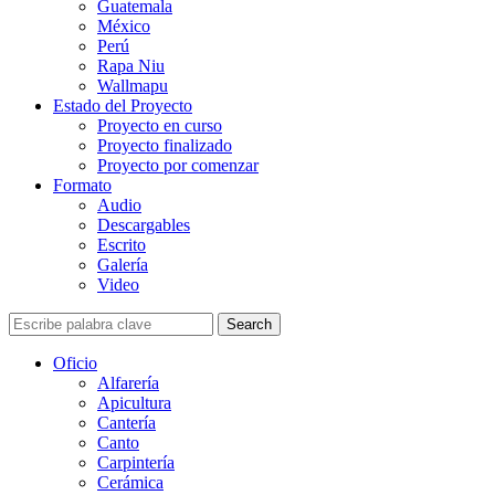
Guatemala
México
Perú
Rapa Niu
Wallmapu
Estado del Proyecto
Proyecto en curso
Proyecto finalizado
Proyecto por comenzar
Formato
Audio
Descargables
Escrito
Galería
Video
Search
Oficio
Alfarería
Apicultura
Cantería
Canto
Carpintería
Cerámica