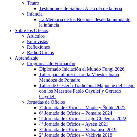
Teatro
Testimonios de Sabina: A la cola de la feria
Infancia
La Memoria de los Bosques desde la mirada de
la infancia
Sobre los Oficios
Artículos
Entrevistas
Reflexiones
Radio Oficios
Aprendizaje
Programas de Formación
Diplomado Iniciación al Mundo Fungi 2026
Taller para alfarerxs con la Maestra Juana
Mendoza de Pomaire
Taller de Cestería Tradicional Mapuche del Llepu
con los Maestros Pablo Cayulef y Gerardo
Cayulef.
Jornadas de Oficios
7º Jornada de Oficios – Maule y Ñuble 2025
6º Jornada de Oficios – Pomaire 2024
5º Jornada de Oficios – Lago Chelenko 2022
4º Jornada de Oficios – Aysén 2021
3º Jornada de Oficios – Valparaíso 2019
2º Jornada de Oficios – Valdivia 2018