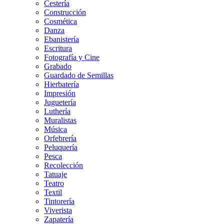
Cestería
Construcción
Cosmética
Danza
Ebanistería
Escritura
Fotografía y Cine
Grabado
Guardado de Semillas
Hierbatería
Impresión
Juguetería
Luthería
Muralistas
Música
Orfebrería
Peluquería
Pesca
Recolección
Tatuaje
Teatro
Textil
Tintorería
Viverista
Zapatería