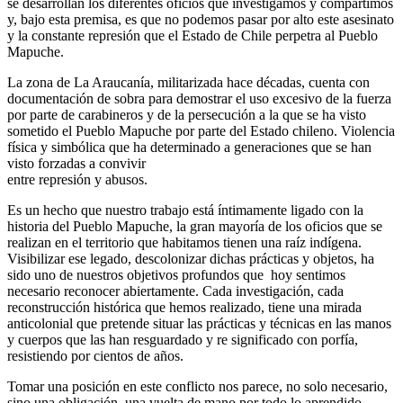
se desarrollan los diferentes oficios que investigamos y compartimos
y, bajo esta premisa, es que no podemos pasar por alto este asesinato
y la constante represión que el Estado de Chile perpetra al Pueblo
Mapuche.
La zona de La Araucanía, militarizada hace décadas, cuenta con
documentación de sobra para demostrar el uso excesivo de la fuerza
por parte de carabineros y de la persecución a la que se ha visto
sometido el Pueblo Mapuche por parte del Estado chileno. Violencia
física y simbólica que ha determinado a generaciones que se han
visto forzadas a convivir
entre represión y abusos.
Es un hecho que nuestro trabajo está íntimamente ligado con la
historia del Pueblo Mapuche, la gran mayoría de los oficios que se
realizan en el territorio que habitamos tienen una raíz indígena.
Visibilizar ese legado, descolonizar dichas prácticas y objetos, ha
sido uno de nuestros objetivos profundos que hoy sentimos
necesario reconocer abiertamente. Cada investigación, cada
reconstrucción histórica que hemos realizado, tiene una mirada
anticolonial que pretende situar las prácticas y técnicas en las manos
y cuerpos que las han resguardado y re significado con porfía,
resistiendo por cientos de años.
Tomar una posición en este conflicto nos parece, no solo necesario,
sino una obligación, una vuelta de mano por todo lo aprendido.