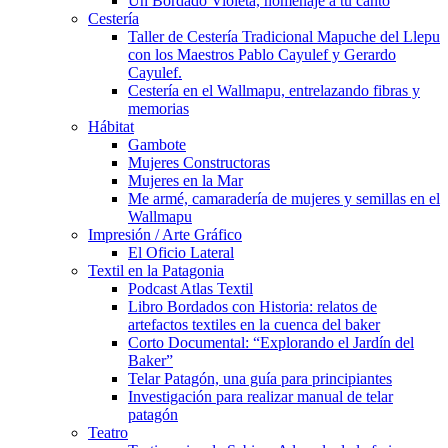
Un Bordado Violeta, homenaje a tu canto
Cestería
Taller de Cestería Tradicional Mapuche del Llepu
con los Maestros Pablo Cayulef y Gerardo
Cayulef.
Cestería en el Wallmapu, entrelazando fibras y
memorias
Hábitat
Gambote
Mujeres Constructoras
Mujeres en la Mar
Me armé, camaradería de mujeres y semillas en el
Wallmapu
Impresión / Arte Gráfico
El Oficio Lateral
Textil en la Patagonia
Podcast Atlas Textil
Libro Bordados con Historia: relatos de
artefactos textiles en la cuenca del baker
Corto Documental: “Explorando el Jardín del
Baker”
Telar Patagón, una guía para principiantes
Investigación para realizar manual de telar
patagón
Teatro