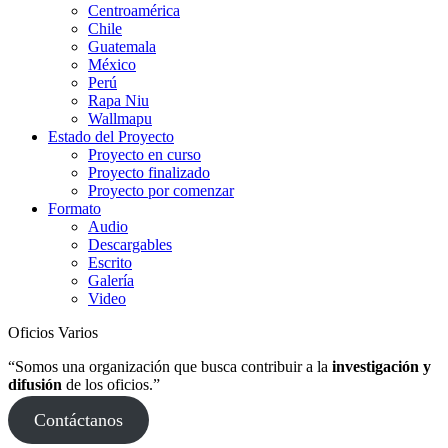
Centroamérica
Chile
Guatemala
México
Perú
Rapa Niu
Wallmapu
Estado del Proyecto
Proyecto en curso
Proyecto finalizado
Proyecto por comenzar
Formato
Audio
Descargables
Escrito
Galería
Video
Oficios Varios
“Somos una organización que busca contribuir a la
investigación y
difusión
de los oficios.”
Contáctanos