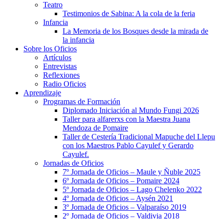
Teatro
Testimonios de Sabina: A la cola de la feria
Infancia
La Memoria de los Bosques desde la mirada de
la infancia
Sobre los Oficios
Artículos
Entrevistas
Reflexiones
Radio Oficios
Aprendizaje
Programas de Formación
Diplomado Iniciación al Mundo Fungi 2026
Taller para alfarerxs con la Maestra Juana
Mendoza de Pomaire
Taller de Cestería Tradicional Mapuche del Llepu
con los Maestros Pablo Cayulef y Gerardo
Cayulef.
Jornadas de Oficios
7º Jornada de Oficios – Maule y Ñuble 2025
6º Jornada de Oficios – Pomaire 2024
5º Jornada de Oficios – Lago Chelenko 2022
4º Jornada de Oficios – Aysén 2021
3º Jornada de Oficios – Valparaíso 2019
2º Jornada de Oficios – Valdivia 2018