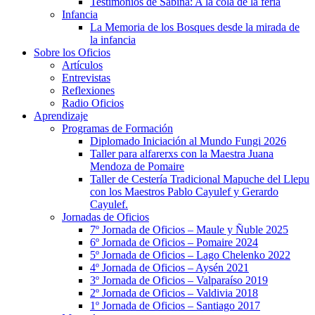
Testimonios de Sabina: A la cola de la feria
Infancia
La Memoria de los Bosques desde la mirada de
la infancia
Sobre los Oficios
Artículos
Entrevistas
Reflexiones
Radio Oficios
Aprendizaje
Programas de Formación
Diplomado Iniciación al Mundo Fungi 2026
Taller para alfarerxs con la Maestra Juana
Mendoza de Pomaire
Taller de Cestería Tradicional Mapuche del Llepu
con los Maestros Pablo Cayulef y Gerardo
Cayulef.
Jornadas de Oficios
7º Jornada de Oficios – Maule y Ñuble 2025
6º Jornada de Oficios – Pomaire 2024
5º Jornada de Oficios – Lago Chelenko 2022
4º Jornada de Oficios – Aysén 2021
3º Jornada de Oficios – Valparaíso 2019
2º Jornada de Oficios – Valdivia 2018
1º Jornada de Oficios – Santiago 2017