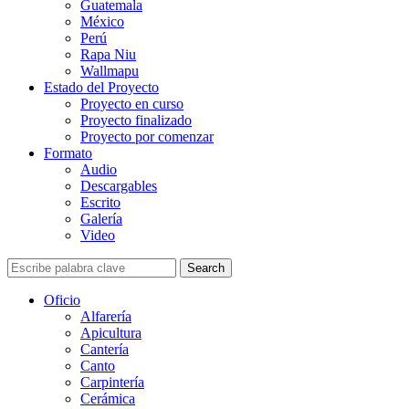
Guatemala
México
Perú
Rapa Niu
Wallmapu
Estado del Proyecto
Proyecto en curso
Proyecto finalizado
Proyecto por comenzar
Formato
Audio
Descargables
Escrito
Galería
Video
Search
Oficio
Alfarería
Apicultura
Cantería
Canto
Carpintería
Cerámica