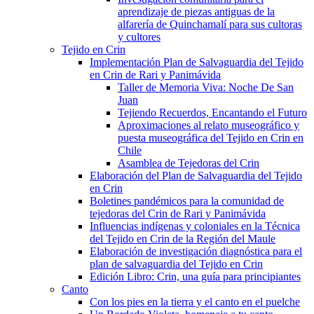
aprendizaje de piezas antiguas de la
alfarería de Quinchamalí para sus cultoras
y cultores
Tejido en Crin
Implementación Plan de Salvaguardia del Tejido
en Crin de Rari y Panimávida
Taller de Memoria Viva: Noche De San
Juan
Tejiendo Recuerdos, Encantando el Futuro
Aproximaciones al relato museográfico y
puesta museográfica del Tejido en Crin en
Chile
Asamblea de Tejedoras del Crin
Elaboración del Plan de Salvaguardia del Tejido
en Crin
Boletines pandémicos para la comunidad de
tejedoras del Crin de Rari y Panimávida
Influencias indígenas y coloniales en la Técnica
del Tejido en Crin de la Región del Maule
Elaboración de investigación diagnóstica para el
plan de salvaguardia del Tejido en Crin
Edición Libro: Crin, una guía para principiantes
Canto
Con los pies en la tierra y el canto en el puelche