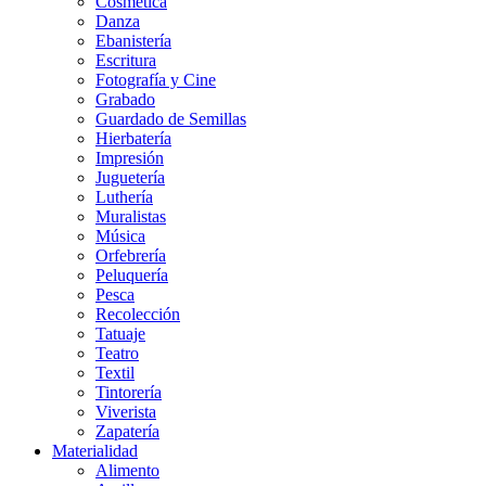
Cosmética
Danza
Ebanistería
Escritura
Fotografía y Cine
Grabado
Guardado de Semillas
Hierbatería
Impresión
Juguetería
Luthería
Muralistas
Música
Orfebrería
Peluquería
Pesca
Recolección
Tatuaje
Teatro
Textil
Tintorería
Viverista
Zapatería
Materialidad
Alimento