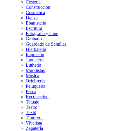
Cestería
Construcción
Cosmética
Danza
Ebanistería
Escritura
Fotografía y Cine
Grabado
Guardado de Semillas
Hierbatería
Impresión
Juguetería
Luthería
Muralistas
Música
Orfebrería
Peluquería
Pesca
Recolección
Tatuaje
Teatro
Textil
Tintorería
Viverista
Zapatería