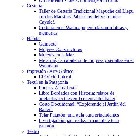
Un Bordado Violeta, homenaje a tu canto
Cestería
Taller de Cestería Tradicional Mapuche del Llepu
con los Maestros Pablo Cayulef y Gerardo
Cayulef.
Cestería en el Wallmapu, entrelazando fibras y
memorias
Hábitat
Gambote
Mujeres Constructoras
Mujeres en la Mar
Me armé, camaradería de mujeres y semillas en el
Wallmapu
Impresión / Arte Gráfico
El Oficio Lateral
Textil en la Patagonia
Podcast Atlas Textil
Libro Bordados con Historia: relatos de
artefactos textiles en la cuenca del baker
Corto Documental: “Explorando el Jardín del
Baker”
Telar Patagón, una guía para principiantes
Investigación para realizar manual de telar
patagón
Teatro