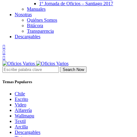
1º Jornada de Oficios – Santiago 2017
Manuales
Nosotras
Quiénes Somos
Bitácora
Transparencia
Descargables
Search Now
Temas Populares
Chile
Escrito
Video
Alfarería
Wallmapu
Textil
Arcilla
Descargables