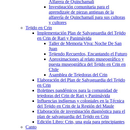
Alfarera de Quinchamalí
Investigación comunitaria para el
aprendizaje de piezas antiguas de la
alfarería de Quinchamalí para sus cultoras
y cultores
Tejido en Crin
Implementación Plan de Salvaguardia del Tejido
en Crin de Rari y Panimávida
Taller de Memoria Viva: Noche De San
Juan
Tejiendo Recuerdos, Encantando el Futuro
Aproximaciones al relato museográfico y
puesta museográfica del Tejido en Crin en
Chile
Asamblea de Tejedoras del Crin
Elaboración del Plan de Salvaguardia del Tejido
en Crin
Boletines pandémicos para la comunidad de
tejedoras del Crin de Rari y Panimávida
Influencias indígenas y coloniales en la Técnica
del Tejido en Crin de la Región del Maule
Elaboración de investigación diagnóstica para el
plan de salvaguardia del Tejido en Crin
Edición Libro: Crin, una guía para principiantes
Canto