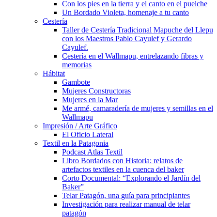
Con los pies en la tierra y el canto en el puelche
Un Bordado Violeta, homenaje a tu canto
Cestería
Taller de Cestería Tradicional Mapuche del Llepu
con los Maestros Pablo Cayulef y Gerardo
Cayulef.
Cestería en el Wallmapu, entrelazando fibras y
memorias
Hábitat
Gambote
Mujeres Constructoras
Mujeres en la Mar
Me armé, camaradería de mujeres y semillas en el
Wallmapu
Impresión / Arte Gráfico
El Oficio Lateral
Textil en la Patagonia
Podcast Atlas Textil
Libro Bordados con Historia: relatos de
artefactos textiles en la cuenca del baker
Corto Documental: “Explorando el Jardín del
Baker”
Telar Patagón, una guía para principiantes
Investigación para realizar manual de telar
patagón