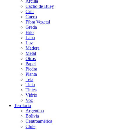
Arcilla
Cacho de Buey
Crin
Cuero
Fibra Vegetal
Greda
Hilo
Lana
Luz
Madera
Metal
Otros
Papel
Piedra
Planta
Tela
Tinta
Tintes
Vidrio
Voz
Territorio
Argentina
Bolivia
Centroamérica
Chile