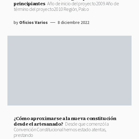
principiantes
Año de inicio del proyecto2009 Año de
término del proyecto2010 Región, País o
by
Oficios Varios
8 diciembre 2022
¿Cómo aproximarse a la nueva constitución
desde el artesanado?
Desde que comenzó la
Convención Constitucional hemos estado atentas,
prestando