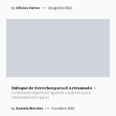
by
Oficios Varios
16 agosto 2022
Enfoque de Derechos para el Artesanado
A
continuación dejamos el siguiente cuadernillo para
interiorizarnos en qué es
by
Daniela Morales
5 octubre 2021