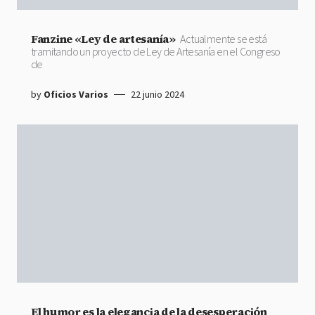
Fanzine «Ley de artesanía»
Actualmente se está
tramitando un proyecto de Ley de Artesanía en el Congreso
de
by
Oficios Varios
22 junio 2024
El humor es la elegancia de la desesperación