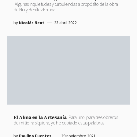
Algunas inquietudes y turbulencias a propósito de la obra
de Nury Benítez En una
by
Nicolás Neut
23 abril 2022
El Alma en la Artesanía
Para uno, para tres obreros
de mi tierra siquiera, yo he copiado estas palabras
by
Paulina Fuentes
29 noviembre 2021