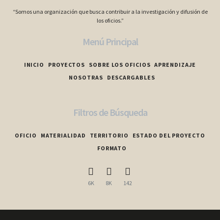
“Somos una organización que busca contribuir a la investigación y difusión de
los oficios.”
Menú Principal
INICIO
PROYECTOS
SOBRE LOS OFICIOS
APRENDIZAJE
NOSOTRAS
DESCARGABLES
Filtros de Búsqueda
OFICIO
MATERIALIDAD
TERRITORIO
ESTADO DEL PROYECTO
FORMATO
6K
8K
142