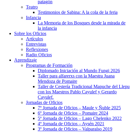
patagón
Teatro
Testimonios de Sabina: A la cola de la feria
Infancia
La Memoria de los Bosques desde la mirada de
la infancia
Sobre los Oficios
Artículos
Entrevistas
Reflexiones
Radio Oficios
Aprendizaje
Programas de Formación
Diplomado Iniciación al Mundo Fungi 2026
Taller para alfarerxs con la Maestra Juana
Mendoza de Pomaire
Taller de Cestería Tradicional Mapuche del Llepu
con los Maestros Pablo Cayulef y Gerardo
Cayulef.
Jornadas de Oficios
7º Jornada de Oficios – Maule y Ñuble 2025
6º Jornada de Oficios – Pomaire 2024
5º Jornada de Oficios – Lago Chelenko 2022
4º Jornada de Oficios – Aysén 2021
3º Jornada de Oficios – Valparaíso 2019