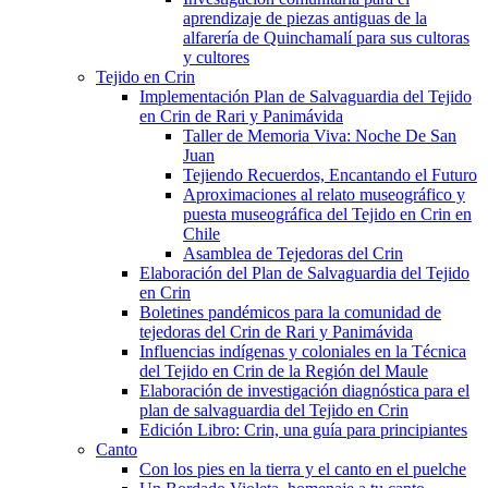
aprendizaje de piezas antiguas de la
alfarería de Quinchamalí para sus cultoras
y cultores
Tejido en Crin
Implementación Plan de Salvaguardia del Tejido
en Crin de Rari y Panimávida
Taller de Memoria Viva: Noche De San
Juan
Tejiendo Recuerdos, Encantando el Futuro
Aproximaciones al relato museográfico y
puesta museográfica del Tejido en Crin en
Chile
Asamblea de Tejedoras del Crin
Elaboración del Plan de Salvaguardia del Tejido
en Crin
Boletines pandémicos para la comunidad de
tejedoras del Crin de Rari y Panimávida
Influencias indígenas y coloniales en la Técnica
del Tejido en Crin de la Región del Maule
Elaboración de investigación diagnóstica para el
plan de salvaguardia del Tejido en Crin
Edición Libro: Crin, una guía para principiantes
Canto
Con los pies en la tierra y el canto en el puelche