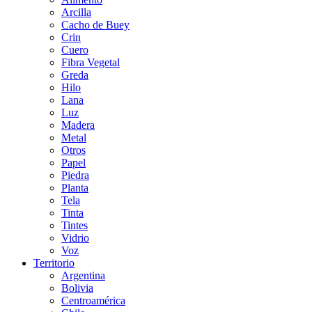
Arcilla
Cacho de Buey
Crin
Cuero
Fibra Vegetal
Greda
Hilo
Lana
Luz
Madera
Metal
Otros
Papel
Piedra
Planta
Tela
Tinta
Tintes
Vidrio
Voz
Territorio
Argentina
Bolivia
Centroamérica