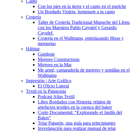
Canto
Con los pies en la tierra y el canto en el puelche
Un Bordado Violeta, homenaje a tu canto
Cestería
Taller de Cestería Tradicional Mapuche del Llepu
con los Maestros Pablo Cayulef y Gerardo
Cayulef.
Cestería en el Wallmapu, entrelazando fibras y
memorias
Hábitat
Gambote
Mujeres Constructoras
Mujeres en la Mar
Me armé, camaradería de mujeres y semillas en el
Wallmapu
Impresión / Arte Gráfico
El Oficio Lateral
Textil en la Patagonia
Podcast Atlas Textil
Libro Bordados con Historia: relatos de
artefactos textiles en la cuenca del baker
Corto Documental: “Explorando el Jardín del
Baker”
Telar Patagón, una guía para principiantes
Investigación para realizar manual de telar