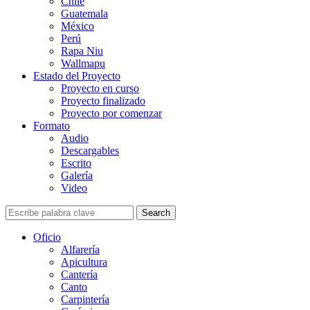
Chile
Guatemala
México
Perú
Rapa Niu
Wallmapu
Estado del Proyecto
Proyecto en curso
Proyecto finalizado
Proyecto por comenzar
Formato
Audio
Descargables
Escrito
Galería
Video
Search
Oficio
Alfarería
Apicultura
Cantería
Canto
Carpintería