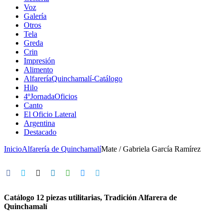
Voz
Galería
Otros
Tela
Greda
Crin
Impresión
Alimento
AlfareríaQuinchamalí-Catálogo
Hilo
4ºJornadaOficios
Canto
El Oficio Lateral
Argentina
Destacado
Inicio
Alfarería de Quinchamalí
Mate / Gabriela García Ramírez
Catálogo 12 piezas utilitarias, Tradición Alfarera de
Quinchamalí