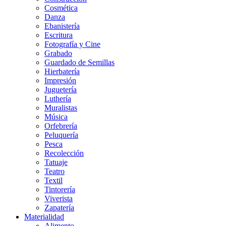
Cosmética
Danza
Ebanistería
Escritura
Fotografía y Cine
Grabado
Guardado de Semillas
Hierbatería
Impresión
Juguetería
Luthería
Muralistas
Música
Orfebrería
Peluquería
Pesca
Recolección
Tatuaje
Teatro
Textil
Tintorería
Viverista
Zapatería
Materialidad
Alimento