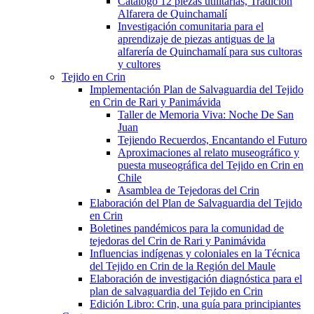
Catálogo 12 piezas utilitarias, Tradición
Alfarera de Quinchamalí
Investigación comunitaria para el
aprendizaje de piezas antiguas de la
alfarería de Quinchamalí para sus cultoras
y cultores
Tejido en Crin
Implementación Plan de Salvaguardia del Tejido
en Crin de Rari y Panimávida
Taller de Memoria Viva: Noche De San
Juan
Tejiendo Recuerdos, Encantando el Futuro
Aproximaciones al relato museográfico y
puesta museográfica del Tejido en Crin en
Chile
Asamblea de Tejedoras del Crin
Elaboración del Plan de Salvaguardia del Tejido
en Crin
Boletines pandémicos para la comunidad de
tejedoras del Crin de Rari y Panimávida
Influencias indígenas y coloniales en la Técnica
del Tejido en Crin de la Región del Maule
Elaboración de investigación diagnóstica para el
plan de salvaguardia del Tejido en Crin
Edición Libro: Crin, una guía para principiantes