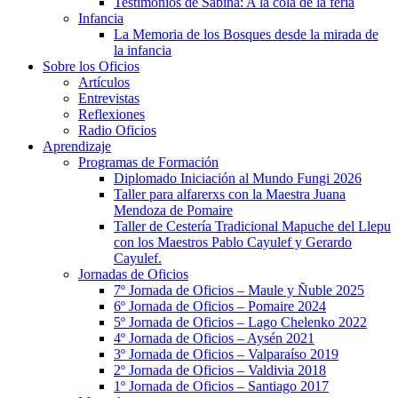
Testimonios de Sabina: A la cola de la feria
Infancia
La Memoria de los Bosques desde la mirada de
la infancia
Sobre los Oficios
Artículos
Entrevistas
Reflexiones
Radio Oficios
Aprendizaje
Programas de Formación
Diplomado Iniciación al Mundo Fungi 2026
Taller para alfarerxs con la Maestra Juana
Mendoza de Pomaire
Taller de Cestería Tradicional Mapuche del Llepu
con los Maestros Pablo Cayulef y Gerardo
Cayulef.
Jornadas de Oficios
7º Jornada de Oficios – Maule y Ñuble 2025
6º Jornada de Oficios – Pomaire 2024
5º Jornada de Oficios – Lago Chelenko 2022
4º Jornada de Oficios – Aysén 2021
3º Jornada de Oficios – Valparaíso 2019
2º Jornada de Oficios – Valdivia 2018
1º Jornada de Oficios – Santiago 2017