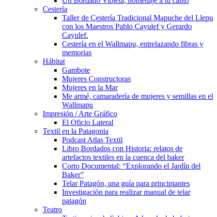
Un Bordado Violeta, homenaje a tu canto
Cestería
Taller de Cestería Tradicional Mapuche del Llepu
con los Maestros Pablo Cayulef y Gerardo
Cayulef.
Cestería en el Wallmapu, entrelazando fibras y
memorias
Hábitat
Gambote
Mujeres Constructoras
Mujeres en la Mar
Me armé, camaradería de mujeres y semillas en el
Wallmapu
Impresión / Arte Gráfico
El Oficio Lateral
Textil en la Patagonia
Podcast Atlas Textil
Libro Bordados con Historia: relatos de
artefactos textiles en la cuenca del baker
Corto Documental: “Explorando el Jardín del
Baker”
Telar Patagón, una guía para principiantes
Investigación para realizar manual de telar
patagón
Teatro