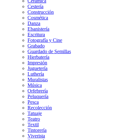
Cerámica
Cestería
Construcción
Cosmética
Danza
Ebanistería
Escritura
Fotografía y Cine
Grabado
Guardado de Semillas
Hierbatería
Impresión
Juguetería
Luthería
Muralistas
Música
Orfebrería
Peluquería
Pesca
Recolección
Tatuaje
Teatro
Textil
Tintorería
Viverista