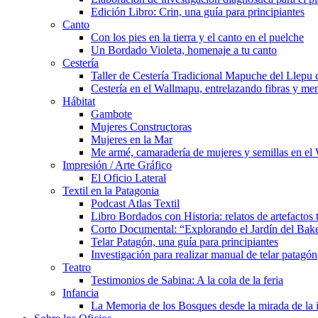
Edición Libro: Crin, una guía para principiantes
Canto
Con los pies en la tierra y el canto en el puelche
Un Bordado Violeta, homenaje a tu canto
Cestería
Taller de Cestería Tradicional Mapuche del Llepu
Cestería en el Wallmapu, entrelazando fibras y me
Hábitat
Gambote
Mujeres Constructoras
Mujeres en la Mar
Me armé, camaradería de mujeres y semillas en el
Impresión / Arte Gráfico
El Oficio Lateral
Textil en la Patagonia
Podcast Atlas Textil
Libro Bordados con Historia: relatos de artefactos 
Corto Documental: “Explorando el Jardín del Bak
Telar Patagón, una guía para principiantes
Investigación para realizar manual de telar patagón
Teatro
Testimonios de Sabina: A la cola de la feria
Infancia
La Memoria de los Bosques desde la mirada de la 