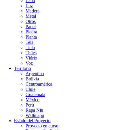
Lana
Luz
Madera
Metal
Otros
Papel
Piedra
Planta
Tela
Tinta
Tintes
Vidrio
Voz
Territorio
Argentina
Bolivia
Centroamérica
Chile
Guatemala
México
Perú
Rapa Niu
Wallmapu
Estado del Proyecto
Proyecto en curso