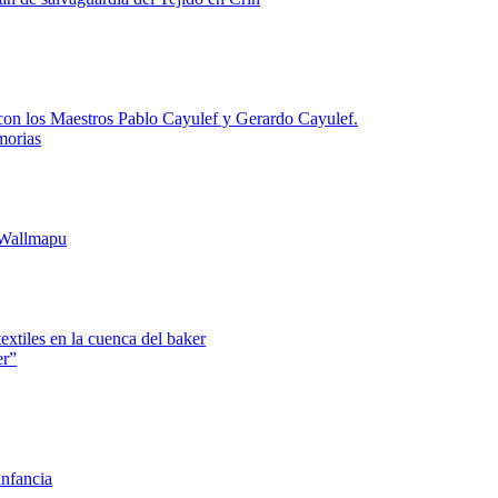
 con los Maestros Pablo Cayulef y Gerardo Cayulef.
morias
 Wallmapu
textiles en la cuenca del baker
er”
infancia