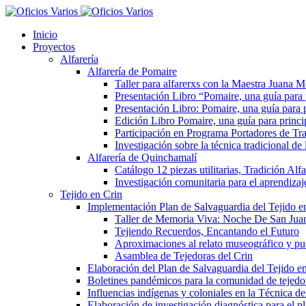
Inicio
Proyectos
Alfarería
Alfarería de Pomaire
Taller para alfarerxs con la Maestra Juana
Presentación Libro “Pomaire, una guía para
Presentación Libro: Pomaire, una guía para 
Edición Libro Pomaire, una guía para princi
Participación en Programa Portadores de Tra
Investigación sobre la técnica tradicional d
Alfarería de Quinchamalí
Catálogo 12 piezas utilitarias, Tradición Al
Investigación comunitaria para el aprendizaje
Tejido en Crin
Implementación Plan de Salvaguardia del Tejido e
Taller de Memoria Viva: Noche De San Jua
Tejiendo Recuerdos, Encantando el Futuro
Aproximaciones al relato museográfico y pue
Asamblea de Tejedoras del Crin
Elaboración del Plan de Salvaguardia del Tejido e
Boletines pandémicos para la comunidad de tejedo
Influencias indígenas y coloniales en la Técnica d
Elaboración de investigación diagnóstica para el p