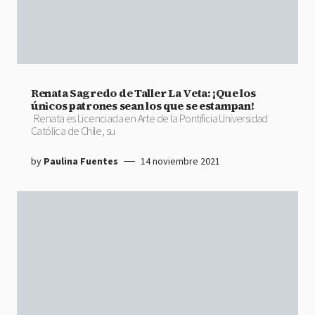
Renata Sagredo de Taller La Veta: ¡Que los
únicos patrones sean los que se estampan!
Renata es Licenciada en Arte de la Pontificia Universidad
Católica de Chile, su
by
Paulina Fuentes
14 noviembre 2021