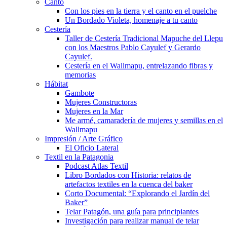
Canto
Con los pies en la tierra y el canto en el puelche
Un Bordado Violeta, homenaje a tu canto
Cestería
Taller de Cestería Tradicional Mapuche del Llepu
con los Maestros Pablo Cayulef y Gerardo
Cayulef.
Cestería en el Wallmapu, entrelazando fibras y
memorias
Hábitat
Gambote
Mujeres Constructoras
Mujeres en la Mar
Me armé, camaradería de mujeres y semillas en el
Wallmapu
Impresión / Arte Gráfico
El Oficio Lateral
Textil en la Patagonia
Podcast Atlas Textil
Libro Bordados con Historia: relatos de
artefactos textiles en la cuenca del baker
Corto Documental: “Explorando el Jardín del
Baker”
Telar Patagón, una guía para principiantes
Investigación para realizar manual de telar