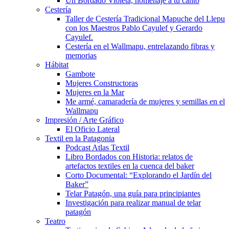
Un Bordado Violeta, homenaje a tu canto
Cestería
Taller de Cestería Tradicional Mapuche del Llepu
con los Maestros Pablo Cayulef y Gerardo
Cayulef.
Cestería en el Wallmapu, entrelazando fibras y
memorias
Hábitat
Gambote
Mujeres Constructoras
Mujeres en la Mar
Me armé, camaradería de mujeres y semillas en el
Wallmapu
Impresión / Arte Gráfico
El Oficio Lateral
Textil en la Patagonia
Podcast Atlas Textil
Libro Bordados con Historia: relatos de
artefactos textiles en la cuenca del baker
Corto Documental: “Explorando el Jardín del
Baker”
Telar Patagón, una guía para principiantes
Investigación para realizar manual de telar
patagón
Teatro