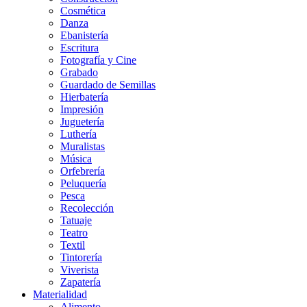
Cosmética
Danza
Ebanistería
Escritura
Fotografía y Cine
Grabado
Guardado de Semillas
Hierbatería
Impresión
Juguetería
Luthería
Muralistas
Música
Orfebrería
Peluquería
Pesca
Recolección
Tatuaje
Teatro
Textil
Tintorería
Viverista
Zapatería
Materialidad
Alimento