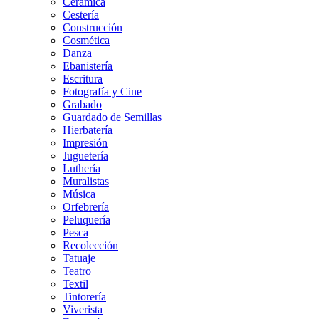
Cerámica
Cestería
Construcción
Cosmética
Danza
Ebanistería
Escritura
Fotografía y Cine
Grabado
Guardado de Semillas
Hierbatería
Impresión
Juguetería
Luthería
Muralistas
Música
Orfebrería
Peluquería
Pesca
Recolección
Tatuaje
Teatro
Textil
Tintorería
Viverista