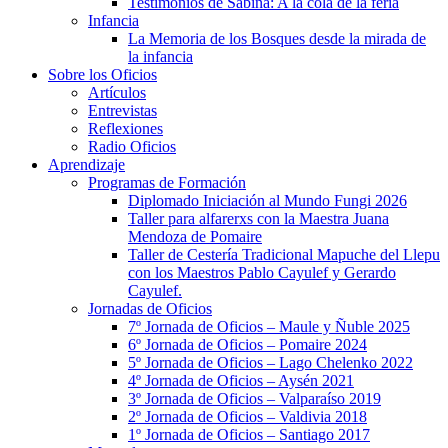
Testimonios de Sabina: A la cola de la feria
Infancia
La Memoria de los Bosques desde la mirada de
la infancia
Sobre los Oficios
Artículos
Entrevistas
Reflexiones
Radio Oficios
Aprendizaje
Programas de Formación
Diplomado Iniciación al Mundo Fungi 2026
Taller para alfarerxs con la Maestra Juana
Mendoza de Pomaire
Taller de Cestería Tradicional Mapuche del Llepu
con los Maestros Pablo Cayulef y Gerardo
Cayulef.
Jornadas de Oficios
7º Jornada de Oficios – Maule y Ñuble 2025
6º Jornada de Oficios – Pomaire 2024
5º Jornada de Oficios – Lago Chelenko 2022
4º Jornada de Oficios – Aysén 2021
3º Jornada de Oficios – Valparaíso 2019
2º Jornada de Oficios – Valdivia 2018
1º Jornada de Oficios – Santiago 2017