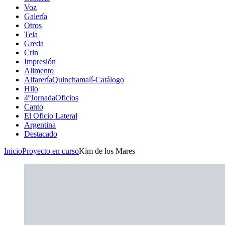
Voz
Galería
Otros
Tela
Greda
Crin
Impresión
Alimento
AlfareríaQuinchamalí-Catálogo
Hilo
4ºJornadaOficios
Canto
El Oficio Lateral
Argentina
Destacado
Inicio
Proyecto en curso
Kim de los Mares