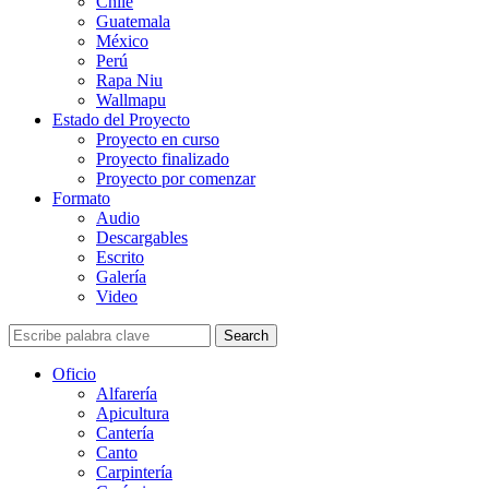
Chile
Guatemala
México
Perú
Rapa Niu
Wallmapu
Estado del Proyecto
Proyecto en curso
Proyecto finalizado
Proyecto por comenzar
Formato
Audio
Descargables
Escrito
Galería
Video
Search
Oficio
Alfarería
Apicultura
Cantería
Canto
Carpintería