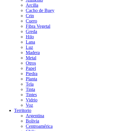
Arcilla
Cacho de Buey
Crin
Cuero
Fibra Vegetal
Greda
Hilo
Lana
Luz
Madera
Metal
Otros
Papel
Piedra
Planta
Tela
Tinta
Tintes
Vidrio
Voz
Territorio
Argentina
Bolivia
Centroamérica