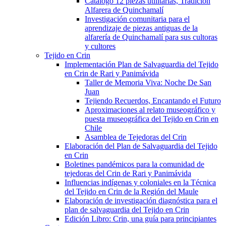
Catálogo 12 piezas utilitarias, Tradición
Alfarera de Quinchamalí
Investigación comunitaria para el
aprendizaje de piezas antiguas de la
alfarería de Quinchamalí para sus cultoras
y cultores
Tejido en Crin
Implementación Plan de Salvaguardia del Tejido
en Crin de Rari y Panimávida
Taller de Memoria Viva: Noche De San
Juan
Tejiendo Recuerdos, Encantando el Futuro
Aproximaciones al relato museográfico y
puesta museográfica del Tejido en Crin en
Chile
Asamblea de Tejedoras del Crin
Elaboración del Plan de Salvaguardia del Tejido
en Crin
Boletines pandémicos para la comunidad de
tejedoras del Crin de Rari y Panimávida
Influencias indígenas y coloniales en la Técnica
del Tejido en Crin de la Región del Maule
Elaboración de investigación diagnóstica para el
plan de salvaguardia del Tejido en Crin
Edición Libro: Crin, una guía para principiantes