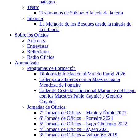
patagón
Teatro
Testimonios de Sabina: A la cola de la feria
Infancia
La Memoria de los Bosques desde la mirada de
la infancia
Sobre los Oficios
Artículos
Entrevistas
Reflexiones
Radio Oficios
Aprendizaje
Programas de Formación
Diplomado Iniciación al Mundo Fungi 2026
Taller para alfarerxs con la Maestra Juana
Mendoza de Pomaire
Taller de Cestería Tradicional Mapuche del Llepu
con los Maestros Pablo Cayulef y Gerardo
Cayulef.
Jornadas de Oficios
7º Jornada de Oficios – Maule y Ñuble 2025
6º Jornada de Oficios – Pomaire 2024
5º Jornada de Oficios – Lago Chelenko 2022
4º Jornada de Oficios – Aysén 2021
3º Jornada de Oficios – Valparaíso 2019