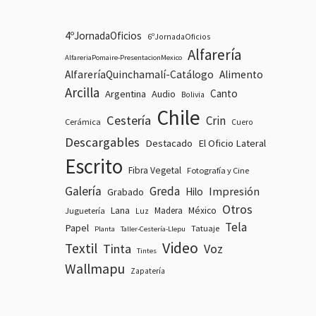
4ºJornadaOficios
6ºJornadaOficios
Alfarería
AlfareriaPomaire-PresentacionMexico
AlfareríaQuinchamalí-Catálogo
Alimento
Arcilla
Canto
Argentina
Audio
Bolivia
Chile
Cestería
Crin
Cerámica
Cuero
Descargables
Destacado
El Oficio Lateral
Escrito
Fibra Vegetal
Fotografía y Cine
Galería
Greda
Impresión
Hilo
Grabado
Otros
Lana
Madera
México
Juguetería
Luz
Tela
Papel
Tatuaje
Planta
Taller-Cestería-Llepu
Video
Textil
Tinta
Voz
Tintes
Wallmapu
Zapatería