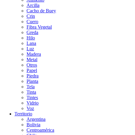
Arcilla
Cacho de Buey
Crin
Cuero
Fibra Vegetal
Greda
Hilo
Lana
Luz
Madera
Metal
Otros
Papel
Piedra
Planta
Tela
Tinta
Tintes
Vidrio
Voz
Territorio
Argentina
Bolivia
Centroamérica