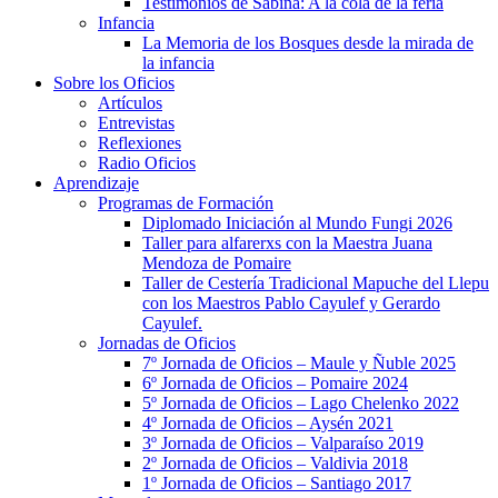
Testimonios de Sabina: A la cola de la feria
Infancia
La Memoria de los Bosques desde la mirada de
la infancia
Sobre los Oficios
Artículos
Entrevistas
Reflexiones
Radio Oficios
Aprendizaje
Programas de Formación
Diplomado Iniciación al Mundo Fungi 2026
Taller para alfarerxs con la Maestra Juana
Mendoza de Pomaire
Taller de Cestería Tradicional Mapuche del Llepu
con los Maestros Pablo Cayulef y Gerardo
Cayulef.
Jornadas de Oficios
7º Jornada de Oficios – Maule y Ñuble 2025
6º Jornada de Oficios – Pomaire 2024
5º Jornada de Oficios – Lago Chelenko 2022
4º Jornada de Oficios – Aysén 2021
3º Jornada de Oficios – Valparaíso 2019
2º Jornada de Oficios – Valdivia 2018
1º Jornada de Oficios – Santiago 2017