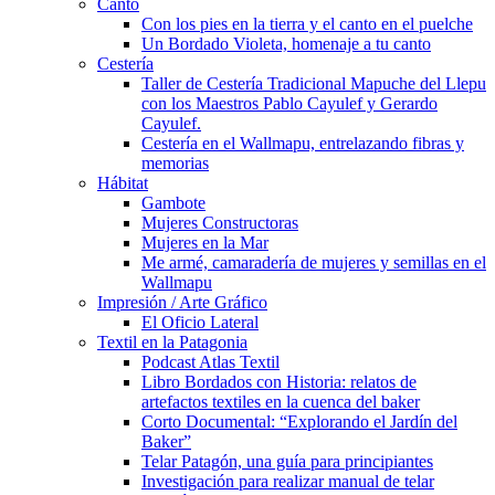
Canto
Con los pies en la tierra y el canto en el puelche
Un Bordado Violeta, homenaje a tu canto
Cestería
Taller de Cestería Tradicional Mapuche del Llepu
con los Maestros Pablo Cayulef y Gerardo
Cayulef.
Cestería en el Wallmapu, entrelazando fibras y
memorias
Hábitat
Gambote
Mujeres Constructoras
Mujeres en la Mar
Me armé, camaradería de mujeres y semillas en el
Wallmapu
Impresión / Arte Gráfico
El Oficio Lateral
Textil en la Patagonia
Podcast Atlas Textil
Libro Bordados con Historia: relatos de
artefactos textiles en la cuenca del baker
Corto Documental: “Explorando el Jardín del
Baker”
Telar Patagón, una guía para principiantes
Investigación para realizar manual de telar