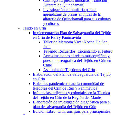
Catálogo 12 piezas utilitarias, Tradición
Alfarera de Quinchamalí
Investigación comunitaria para el
aprendizaje de piezas antiguas de la
alfarería de Quinchamalí para sus cultoras
y cultores
Tejido en Crin
Implementación Plan de Salvaguardia del Tejido
en Crin de Rari y Panimávida
Taller de Memoria Viva: Noche De San
Juan
Tejiendo Recuerdos, Encantando el Futuro
Aproximaciones al relato museográfico y
puesta museográfica del Tejido en Crin en
Chile
Asamblea de Tejedoras del Crin
Elaboración del Plan de Salvaguardia del Tejido
en Crin
Boletines pandémicos para la comunidad de
tejedoras del Crin de Rari y Panimávida
Influencias indígenas y coloniales en la Técnica
del Tejido en Crin de la Región del Maule
Elaboración de investigación diagnóstica para el
plan de salvaguardia del Tejido en Crin
Edición Libro: Crin, una guía para principiantes