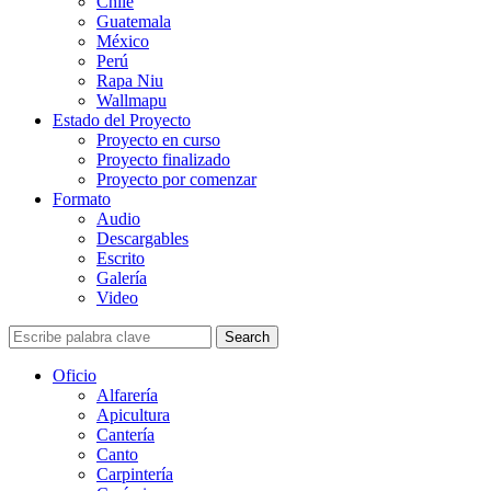
Chile
Guatemala
México
Perú
Rapa Niu
Wallmapu
Estado del Proyecto
Proyecto en curso
Proyecto finalizado
Proyecto por comenzar
Formato
Audio
Descargables
Escrito
Galería
Video
Search
Oficio
Alfarería
Apicultura
Cantería
Canto
Carpintería