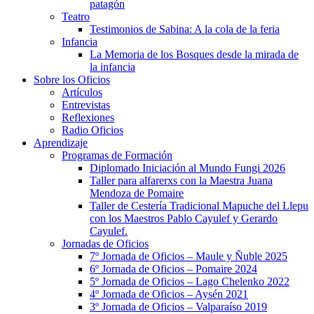
patagón
Teatro
Testimonios de Sabina: A la cola de la feria
Infancia
La Memoria de los Bosques desde la mirada de
la infancia
Sobre los Oficios
Artículos
Entrevistas
Reflexiones
Radio Oficios
Aprendizaje
Programas de Formación
Diplomado Iniciación al Mundo Fungi 2026
Taller para alfarerxs con la Maestra Juana
Mendoza de Pomaire
Taller de Cestería Tradicional Mapuche del Llepu
con los Maestros Pablo Cayulef y Gerardo
Cayulef.
Jornadas de Oficios
7º Jornada de Oficios – Maule y Ñuble 2025
6º Jornada de Oficios – Pomaire 2024
5º Jornada de Oficios – Lago Chelenko 2022
4º Jornada de Oficios – Aysén 2021
3º Jornada de Oficios – Valparaíso 2019