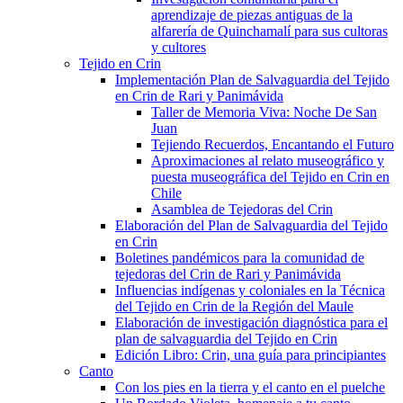
aprendizaje de piezas antiguas de la
alfarería de Quinchamalí para sus cultoras
y cultores
Tejido en Crin
Implementación Plan de Salvaguardia del Tejido
en Crin de Rari y Panimávida
Taller de Memoria Viva: Noche De San
Juan
Tejiendo Recuerdos, Encantando el Futuro
Aproximaciones al relato museográfico y
puesta museográfica del Tejido en Crin en
Chile
Asamblea de Tejedoras del Crin
Elaboración del Plan de Salvaguardia del Tejido
en Crin
Boletines pandémicos para la comunidad de
tejedoras del Crin de Rari y Panimávida
Influencias indígenas y coloniales en la Técnica
del Tejido en Crin de la Región del Maule
Elaboración de investigación diagnóstica para el
plan de salvaguardia del Tejido en Crin
Edición Libro: Crin, una guía para principiantes
Canto
Con los pies en la tierra y el canto en el puelche