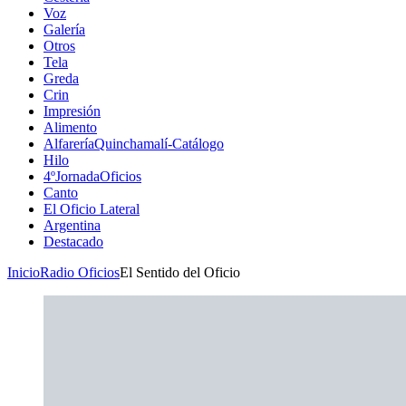
Voz
Galería
Otros
Tela
Greda
Crin
Impresión
Alimento
AlfareríaQuinchamalí-Catálogo
Hilo
4ºJornadaOficios
Canto
El Oficio Lateral
Argentina
Destacado
Inicio
Radio Oficios
El Sentido del Oficio