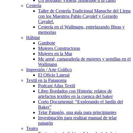
Un Bordado Violeta, homenaje a tu canto
Cestería
Taller de Cestería Tradicional Mapuche del Llepu
con los Maestros Pablo Cayulef y Gerardo
Cayulef.
Cestería en el Wallmapu, entrelazando fibras y
memorias
Hábitat
Gambote
Mujeres Constructoras
Mujeres en la Mar
Me armé, camaradería de mujeres y semillas en el
Wallmapu
Impresión / Arte Gráfico
El Oficio Lateral
Textil en la Patagonia
Podcast Atlas Textil
Libro Bordados con Historia: relatos de
artefactos textiles en la cuenca del baker
Corto Documental: “Explorando el Jardín del
Baker”
Telar Patagón, una guía para principiantes
Investigación para realizar manual de telar
patagón
Teatro