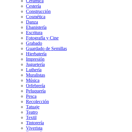
Cerámica
Cestería
Construcción
Cosmética
Danza
Ebanistería
Escritura
Fotografía y Cine
Grabado
Guardado de Semillas
Hierbatería
Impresión
Juguetería
Luthería
Muralistas
Música
Orfebrería
Peluquería
Pesca
Recolección
Tatuaje
Teatro
Textil
Tintorería
Viverista