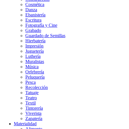
Cosmética
Danza
Ebanistería
Escritura
Fotografía y Cine
Grabado
Guardado de Semillas
Hierbatería
Impresión
Juguetería
Luthería
Muralistas
Música
Orfebrería
Peluquería
Pesca
Recolección
Tatuaje
Teatro
Textil
Tintorería
Viverista
Zapatería
Materialidad
Alimento