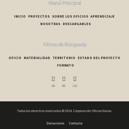
Menú Principal
INICIO
PROYECTOS
SOBRE LOS OFICIOS
APRENDIZAJE
NOSOTRAS
DESCARGABLES
Filtros de Búsqueda
OFICIO
MATERIALIDAD
TERRITORIO
ESTADO DEL PROYECTO
FORMATO
6K
8K
142
Todos los derechos reservados © 2014. Corporación Oficios Varios.
Donaciones
Contacto