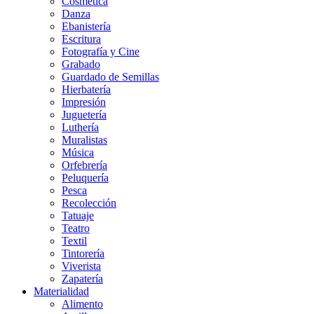
Cosmética
Danza
Ebanistería
Escritura
Fotografía y Cine
Grabado
Guardado de Semillas
Hierbatería
Impresión
Juguetería
Luthería
Muralistas
Música
Orfebrería
Peluquería
Pesca
Recolección
Tatuaje
Teatro
Textil
Tintorería
Viverista
Zapatería
Materialidad
Alimento