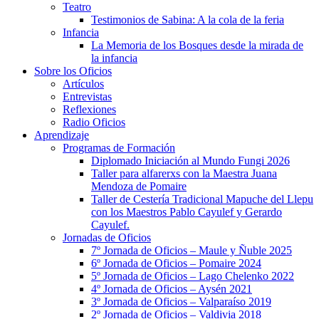
Teatro
Testimonios de Sabina: A la cola de la feria
Infancia
La Memoria de los Bosques desde la mirada de
la infancia
Sobre los Oficios
Artículos
Entrevistas
Reflexiones
Radio Oficios
Aprendizaje
Programas de Formación
Diplomado Iniciación al Mundo Fungi 2026
Taller para alfarerxs con la Maestra Juana
Mendoza de Pomaire
Taller de Cestería Tradicional Mapuche del Llepu
con los Maestros Pablo Cayulef y Gerardo
Cayulef.
Jornadas de Oficios
7º Jornada de Oficios – Maule y Ñuble 2025
6º Jornada de Oficios – Pomaire 2024
5º Jornada de Oficios – Lago Chelenko 2022
4º Jornada de Oficios – Aysén 2021
3º Jornada de Oficios – Valparaíso 2019
2º Jornada de Oficios – Valdivia 2018