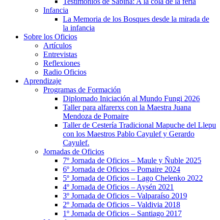
Testimonios de Sabina: A la cola de la feria
Infancia
La Memoria de los Bosques desde la mirada de
la infancia
Sobre los Oficios
Artículos
Entrevistas
Reflexiones
Radio Oficios
Aprendizaje
Programas de Formación
Diplomado Iniciación al Mundo Fungi 2026
Taller para alfarerxs con la Maestra Juana
Mendoza de Pomaire
Taller de Cestería Tradicional Mapuche del Llepu
con los Maestros Pablo Cayulef y Gerardo
Cayulef.
Jornadas de Oficios
7º Jornada de Oficios – Maule y Ñuble 2025
6º Jornada de Oficios – Pomaire 2024
5º Jornada de Oficios – Lago Chelenko 2022
4º Jornada de Oficios – Aysén 2021
3º Jornada de Oficios – Valparaíso 2019
2º Jornada de Oficios – Valdivia 2018
1º Jornada de Oficios – Santiago 2017