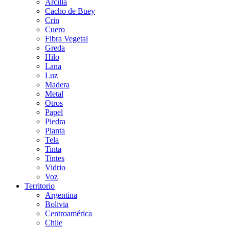
Arcilla
Cacho de Buey
Crin
Cuero
Fibra Vegetal
Greda
Hilo
Lana
Luz
Madera
Metal
Otros
Papel
Piedra
Planta
Tela
Tinta
Tintes
Vidrio
Voz
Territorio
Argentina
Bolivia
Centroamérica
Chile