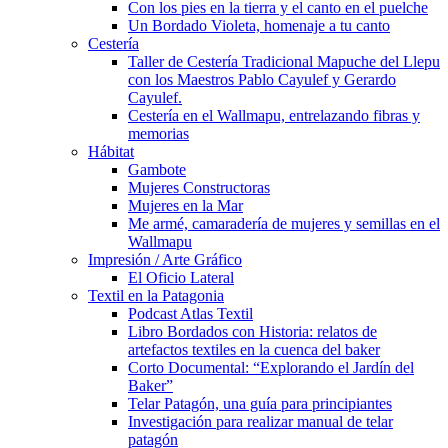
Con los pies en la tierra y el canto en el puelche
Un Bordado Violeta, homenaje a tu canto
Cestería
Taller de Cestería Tradicional Mapuche del Llepu
con los Maestros Pablo Cayulef y Gerardo
Cayulef.
Cestería en el Wallmapu, entrelazando fibras y
memorias
Hábitat
Gambote
Mujeres Constructoras
Mujeres en la Mar
Me armé, camaradería de mujeres y semillas en el
Wallmapu
Impresión / Arte Gráfico
El Oficio Lateral
Textil en la Patagonia
Podcast Atlas Textil
Libro Bordados con Historia: relatos de
artefactos textiles en la cuenca del baker
Corto Documental: “Explorando el Jardín del
Baker”
Telar Patagón, una guía para principiantes
Investigación para realizar manual de telar
patagón