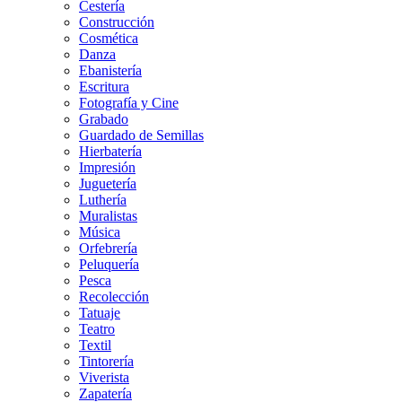
Cestería
Construcción
Cosmética
Danza
Ebanistería
Escritura
Fotografía y Cine
Grabado
Guardado de Semillas
Hierbatería
Impresión
Juguetería
Luthería
Muralistas
Música
Orfebrería
Peluquería
Pesca
Recolección
Tatuaje
Teatro
Textil
Tintorería
Viverista
Zapatería