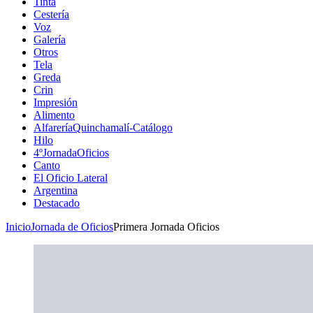
Tinta
Cestería
Voz
Galería
Otros
Tela
Greda
Crin
Impresión
Alimento
AlfareríaQuinchamalí-Catálogo
Hilo
4ºJornadaOficios
Canto
El Oficio Lateral
Argentina
Destacado
Inicio
Jornada de Oficios
Primera Jornada Oficios