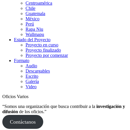
Centroamérica
Chile
Guatemala
México
Perú
Rapa Niu
Wallmapu
Estado del Proyecto
Proyecto en curso
Proyecto finalizado
Proyecto por comenzar
Formato
Audio
Descargables
Escrito
Galería
Video
Oficios Varios
“Somos una organización que busca contribuir a la
investigación y
difusión
de los oficios.”
Contáctanos