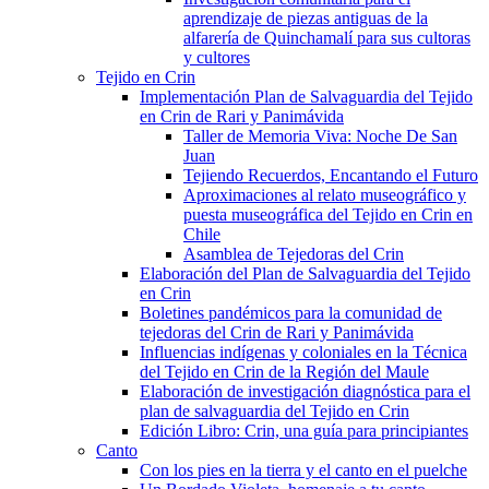
aprendizaje de piezas antiguas de la
alfarería de Quinchamalí para sus cultoras
y cultores
Tejido en Crin
Implementación Plan de Salvaguardia del Tejido
en Crin de Rari y Panimávida
Taller de Memoria Viva: Noche De San
Juan
Tejiendo Recuerdos, Encantando el Futuro
Aproximaciones al relato museográfico y
puesta museográfica del Tejido en Crin en
Chile
Asamblea de Tejedoras del Crin
Elaboración del Plan de Salvaguardia del Tejido
en Crin
Boletines pandémicos para la comunidad de
tejedoras del Crin de Rari y Panimávida
Influencias indígenas y coloniales en la Técnica
del Tejido en Crin de la Región del Maule
Elaboración de investigación diagnóstica para el
plan de salvaguardia del Tejido en Crin
Edición Libro: Crin, una guía para principiantes
Canto
Con los pies en la tierra y el canto en el puelche