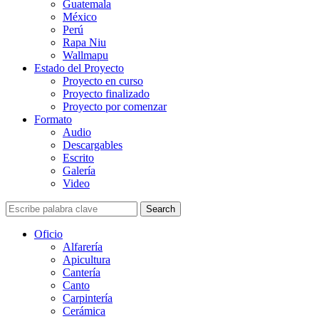
Guatemala
México
Perú
Rapa Niu
Wallmapu
Estado del Proyecto
Proyecto en curso
Proyecto finalizado
Proyecto por comenzar
Formato
Audio
Descargables
Escrito
Galería
Video
Search
Oficio
Alfarería
Apicultura
Cantería
Canto
Carpintería
Cerámica