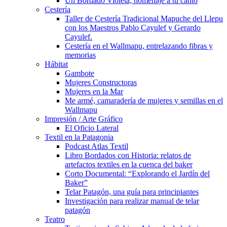
Un Bordado Violeta, homenaje a tu canto
Cestería
Taller de Cestería Tradicional Mapuche del Llepu
con los Maestros Pablo Cayulef y Gerardo
Cayulef.
Cestería en el Wallmapu, entrelazando fibras y
memorias
Hábitat
Gambote
Mujeres Constructoras
Mujeres en la Mar
Me armé, camaradería de mujeres y semillas en el
Wallmapu
Impresión / Arte Gráfico
El Oficio Lateral
Textil en la Patagonia
Podcast Atlas Textil
Libro Bordados con Historia: relatos de
artefactos textiles en la cuenca del baker
Corto Documental: “Explorando el Jardín del
Baker”
Telar Patagón, una guía para principiantes
Investigación para realizar manual de telar
patagón
Teatro