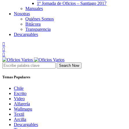
1º Jornada de Oficios – Santiago 2017
Manuales
Nosotras
Quiénes Somos
Bitácora
Transparencia
Descargables
Search Now
Temas Populares
Chile
Escrito
Video
Alfarería
Wallmapu
Textil
Arcilla
Descargables