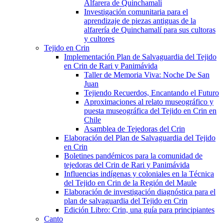
Alfarera de Quinchamalí
Investigación comunitaria para el
aprendizaje de piezas antiguas de la
alfarería de Quinchamalí para sus cultoras
y cultores
Tejido en Crin
Implementación Plan de Salvaguardia del Tejido
en Crin de Rari y Panimávida
Taller de Memoria Viva: Noche De San
Juan
Tejiendo Recuerdos, Encantando el Futuro
Aproximaciones al relato museográfico y
puesta museográfica del Tejido en Crin en
Chile
Asamblea de Tejedoras del Crin
Elaboración del Plan de Salvaguardia del Tejido
en Crin
Boletines pandémicos para la comunidad de
tejedoras del Crin de Rari y Panimávida
Influencias indígenas y coloniales en la Técnica
del Tejido en Crin de la Región del Maule
Elaboración de investigación diagnóstica para el
plan de salvaguardia del Tejido en Crin
Edición Libro: Crin, una guía para principiantes
Canto