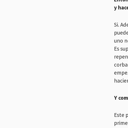
y hac
Si. A
puede
uno n
Es su
repen
corba
empez
hacie
Y com
Este 
prime