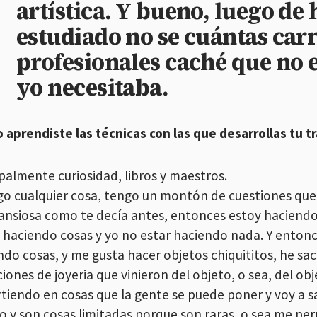
artística. Y bueno, luego de
estudiado no se cuántas car
profesionales caché que no 
yo necesitaba.
 aprendiste las técnicas con las que desarrollas tu t
ipalmente curiosidad, libros y maestros.
go cualquier cosa, tengo un montón de cuestiones que
ansiosa como te decía antes, entonces estoy haciendo
s haciendo cosas y yo no estar haciendo nada. Y enton
ndo cosas, y me gusta hacer objetos chiquititos, he sa
iones de joyeria que vinieron del objeto, o sea, del ob
rtiendo en cosas que la gente se puede poner y voy a s
o y son cosas limitadas porque son raras, o sea me pe