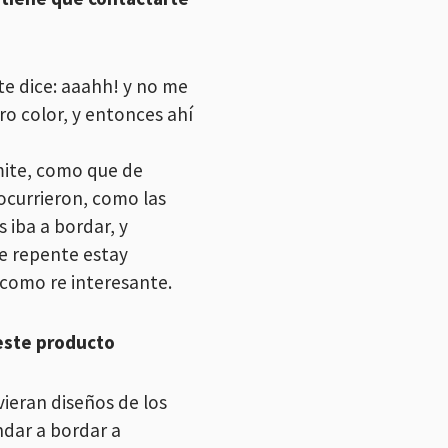
e dice: aaahh! y no me
ro color, y entonces ahí
mite, como que de
 ocurrieron, como las
iba a bordar, y
e repente estay
 como re interesante.
 este producto
ieran diseños de los
dar a bordar a