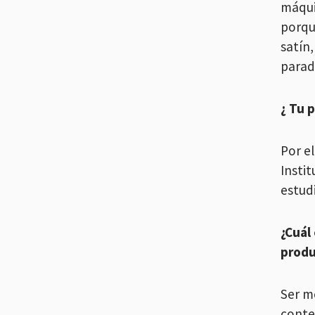
máqui
porqu
satín
parad
¿ Tu 
Por el
Insti
estud
¿Cuál
produ
Ser m
conte