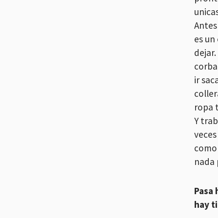
unicas
Antes
es un
dejar
corba
ir sa
coller
ropa 
Y tra
veces
como 
nada 
Pasa 
hay t