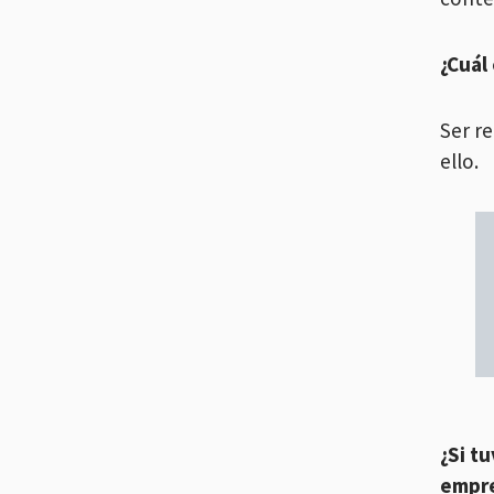
¿Cuál
Ser r
ello.
¿Si t
empre