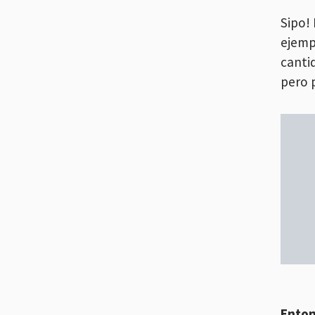
Sipo!
ejemp
canti
pero 
Enton