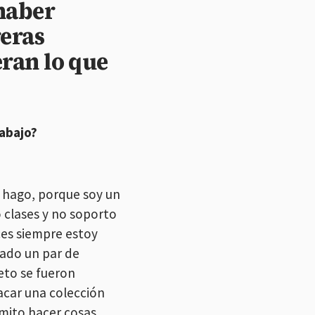
 haber
reras
eran lo que
rabajo?
 hago, porque soy un
 clases y no soporto
ces siempre estoy
cado un par de
jeto se fueron
acar una colección
rmito hacer cosas