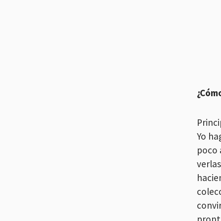
¿Cómo
Princ
Yo ha
poco 
verla
hacie
colecc
convi
pront