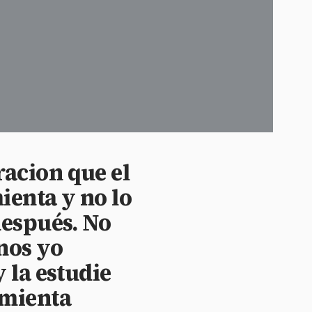
acion que el
ienta y no lo
después. No
nos yo
 la estudie
amienta