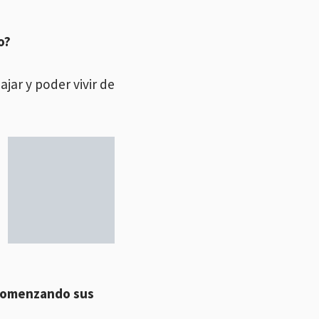
o?
jar y poder vivir de
 comenzando sus