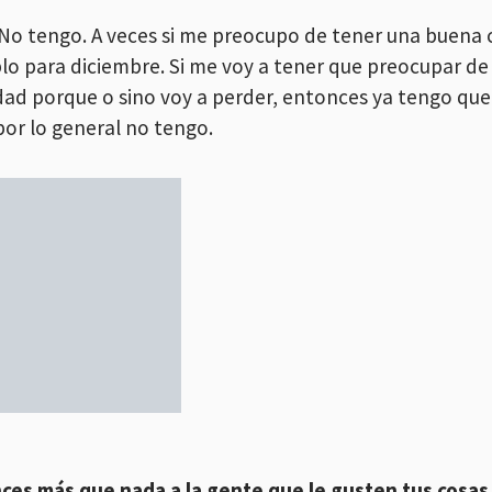
 No tengo. A veces si me preocupo de tener una buena
lo para diciembre. Si me voy a tener que preocupar d
dad porque o sino voy a perder, entonces ya tengo que 
por lo general no tengo.
ces más que nada a la gente que le gusten tus cosas