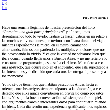
0
0
Por Javiera Naranjo
Hace una semana llegamos de nuestra presentación del libro
“Pomaire, una guía para principiantes”
y aún seguimos
desentrañando todo lo vivido. Trataré de hacer justicia en mi relato a
las muchas conversaciones que tuvimos con Juana durante el viaje:
mientras esperábamos la micro, en el metro, caminando,
almorzando, fuimos compartiendo las múltiples emociones que nos
iba provocando lo vivido. Y es que la verdad no sabíamos bien qué
iba a ocurrir cuando llegáramos a Buenos Aires, y no me refiero a lo
estrictamente programático, eso estaba clarísimo. Me refiero a eso
más abstracto, que ocurre sólo en el encuentro, que está supeditado a
las intenciones y dedicación que cada unx le entrega al presente y a
los momentos.
Yo no sé qué tienen los que habitan pasado los Andes hacia el
oriente, entre lxs amigxs siempre culpamos a la educación, a ese
derecho que ellxs nunca convirtieron en privilegio como por estos
lados. Y es que la buena conversación está siempre a flor de piel,
con argumentos claros e interesantes datos para continuar rumiando
las ideas. Cada día resultó una experiencia gratificante, nos supimos