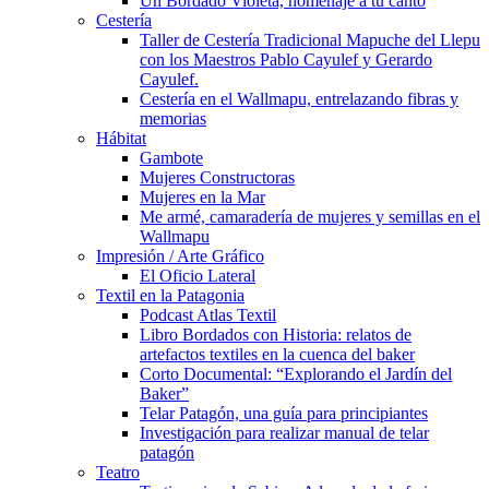
Un Bordado Violeta, homenaje a tu canto
Cestería
Taller de Cestería Tradicional Mapuche del Llepu
con los Maestros Pablo Cayulef y Gerardo
Cayulef.
Cestería en el Wallmapu, entrelazando fibras y
memorias
Hábitat
Gambote
Mujeres Constructoras
Mujeres en la Mar
Me armé, camaradería de mujeres y semillas en el
Wallmapu
Impresión / Arte Gráfico
El Oficio Lateral
Textil en la Patagonia
Podcast Atlas Textil
Libro Bordados con Historia: relatos de
artefactos textiles en la cuenca del baker
Corto Documental: “Explorando el Jardín del
Baker”
Telar Patagón, una guía para principiantes
Investigación para realizar manual de telar
patagón
Teatro