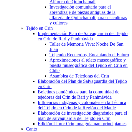
Alfarera de Quinchamalí
Investigación comunitaria para el
aprendizaje de piezas antiguas de la
alfarería de Quinchamalí para sus cultoras
y cultores
Tejido en Crin
Implementación Plan de Salvaguardia del Tejido
en Crin de Rari y Panimávida
Taller de Memoria Viva: Noche De San
Juan
Tejiendo Recuerdos, Encantando el Futuro
Aproximaciones al relato museográfico y
puesta museográfica del Tejido en Crin en
Chile
Asamblea de Tejedoras del Crin
Elaboración del Plan de Salvaguardia del Tejido
en Crin
Boletines pandémicos para la comunidad de
tejedoras del Crin de Rari y Panimávida
Influencias indígenas y coloniales en la Técnica
del Tejido en Crin de la Región del Maule
Elaboración de investigación diagnóstica para el
plan de salvaguardia del Tejido en Crin
Edición Libro: Crin, una guía para principiantes
Canto