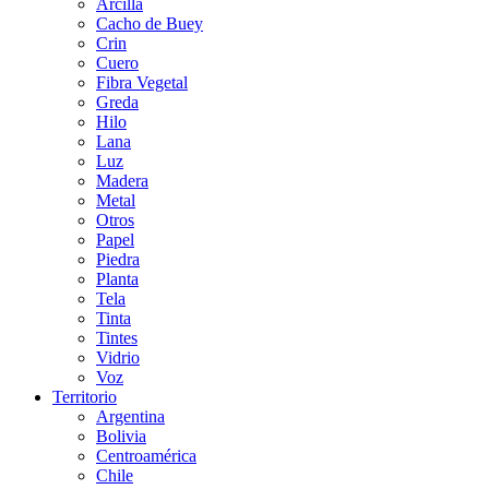
Arcilla
Cacho de Buey
Crin
Cuero
Fibra Vegetal
Greda
Hilo
Lana
Luz
Madera
Metal
Otros
Papel
Piedra
Planta
Tela
Tinta
Tintes
Vidrio
Voz
Territorio
Argentina
Bolivia
Centroamérica
Chile