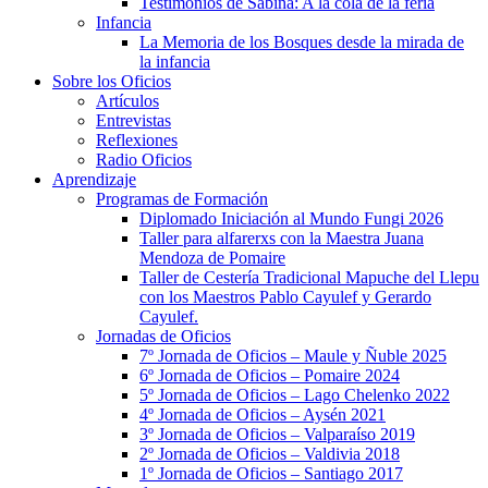
Testimonios de Sabina: A la cola de la feria
Infancia
La Memoria de los Bosques desde la mirada de
la infancia
Sobre los Oficios
Artículos
Entrevistas
Reflexiones
Radio Oficios
Aprendizaje
Programas de Formación
Diplomado Iniciación al Mundo Fungi 2026
Taller para alfarerxs con la Maestra Juana
Mendoza de Pomaire
Taller de Cestería Tradicional Mapuche del Llepu
con los Maestros Pablo Cayulef y Gerardo
Cayulef.
Jornadas de Oficios
7º Jornada de Oficios – Maule y Ñuble 2025
6º Jornada de Oficios – Pomaire 2024
5º Jornada de Oficios – Lago Chelenko 2022
4º Jornada de Oficios – Aysén 2021
3º Jornada de Oficios – Valparaíso 2019
2º Jornada de Oficios – Valdivia 2018
1º Jornada de Oficios – Santiago 2017