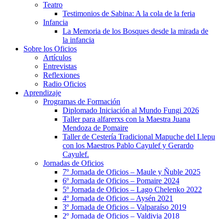
Teatro
Testimonios de Sabina: A la cola de la feria
Infancia
La Memoria de los Bosques desde la mirada de
la infancia
Sobre los Oficios
Artículos
Entrevistas
Reflexiones
Radio Oficios
Aprendizaje
Programas de Formación
Diplomado Iniciación al Mundo Fungi 2026
Taller para alfarerxs con la Maestra Juana
Mendoza de Pomaire
Taller de Cestería Tradicional Mapuche del Llepu
con los Maestros Pablo Cayulef y Gerardo
Cayulef.
Jornadas de Oficios
7º Jornada de Oficios – Maule y Ñuble 2025
6º Jornada de Oficios – Pomaire 2024
5º Jornada de Oficios – Lago Chelenko 2022
4º Jornada de Oficios – Aysén 2021
3º Jornada de Oficios – Valparaíso 2019
2º Jornada de Oficios – Valdivia 2018