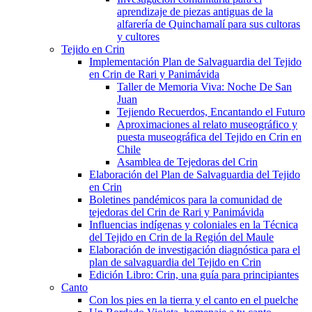
aprendizaje de piezas antiguas de la
alfarería de Quinchamalí para sus cultoras
y cultores
Tejido en Crin
Implementación Plan de Salvaguardia del Tejido
en Crin de Rari y Panimávida
Taller de Memoria Viva: Noche De San
Juan
Tejiendo Recuerdos, Encantando el Futuro
Aproximaciones al relato museográfico y
puesta museográfica del Tejido en Crin en
Chile
Asamblea de Tejedoras del Crin
Elaboración del Plan de Salvaguardia del Tejido
en Crin
Boletines pandémicos para la comunidad de
tejedoras del Crin de Rari y Panimávida
Influencias indígenas y coloniales en la Técnica
del Tejido en Crin de la Región del Maule
Elaboración de investigación diagnóstica para el
plan de salvaguardia del Tejido en Crin
Edición Libro: Crin, una guía para principiantes
Canto
Con los pies en la tierra y el canto en el puelche