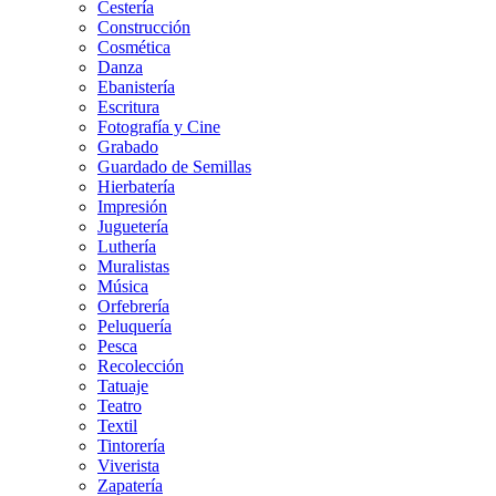
Cestería
Construcción
Cosmética
Danza
Ebanistería
Escritura
Fotografía y Cine
Grabado
Guardado de Semillas
Hierbatería
Impresión
Juguetería
Luthería
Muralistas
Música
Orfebrería
Peluquería
Pesca
Recolección
Tatuaje
Teatro
Textil
Tintorería
Viverista
Zapatería