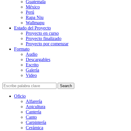
Guatemala
México
Perú
Rapa Niu
Wallmapu
Estado del Proyecto
Proyecto en curso
Proyecto finalizado
Proyecto por comenzar
Formato
Audio
Descargables
Escrito
Galería
Video
Search
Oficio
Alfarería
Apicultura
Cantería
Canto
Carpintería
Cerámica