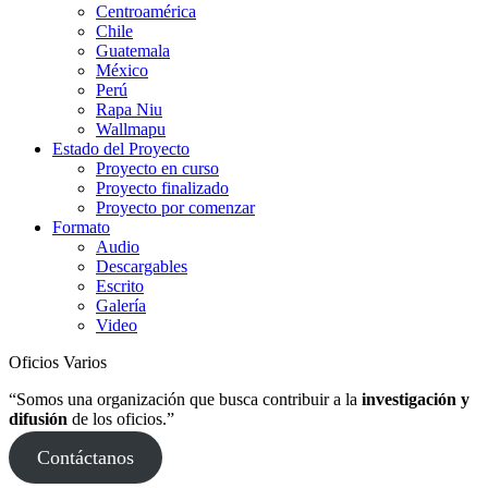
Centroamérica
Chile
Guatemala
México
Perú
Rapa Niu
Wallmapu
Estado del Proyecto
Proyecto en curso
Proyecto finalizado
Proyecto por comenzar
Formato
Audio
Descargables
Escrito
Galería
Video
Oficios Varios
“Somos una organización que busca contribuir a la
investigación y
difusión
de los oficios.”
Contáctanos