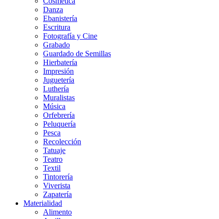
Cosmética
Danza
Ebanistería
Escritura
Fotografía y Cine
Grabado
Guardado de Semillas
Hierbatería
Impresión
Juguetería
Luthería
Muralistas
Música
Orfebrería
Peluquería
Pesca
Recolección
Tatuaje
Teatro
Textil
Tintorería
Viverista
Zapatería
Materialidad
Alimento