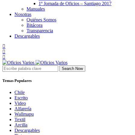
1º Jornada de Oficios – Santiago 2017
Manuales
Nosotras
Quiénes Somos
Bitácora
Transparencia
Descargables
Search Now
Temas Populares
Chile
Escrito
Video
Alfarería
Wallmapu
Textil
Arcilla
Descargables