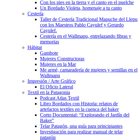
Con los pies en la tierra y el canto en el puelche
Un Bordado Violeta, homenaje a tu canto
Cestería
Taller de Cestería Tradicional Mapuche del Llepu
con los Maestros Pablo Cayulef y Gerardo
Cayulef.
Cestería en el Wallmapu, entrelazando fibras y
memorias
Hábitat
Gambote
Mujeres Constructoras
Mujeres en la Mar
Me armé, camaradería de mujeres y semillas en el
Wallmapu
Impresión / Arte Gráfico
El Oficio Lateral
Textil en la Patagonia
Podcast Atlas Textil
Libro Bordados con Historia: relatos de
artefactos textiles en la cuenca del baker
Corto Documental: “Explorando el Jardín del
Baker”
Telar Patagón, una guía para principiantes
Investigación para realizar manual de telar
patagón