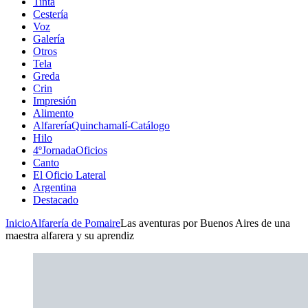
Tinta
Cestería
Voz
Galería
Otros
Tela
Greda
Crin
Impresión
Alimento
AlfareríaQuinchamalí-Catálogo
Hilo
4ºJornadaOficios
Canto
El Oficio Lateral
Argentina
Destacado
Inicio
Alfarería de Pomaire
Las aventuras por Buenos Aires de una
maestra alfarera y su aprendiz