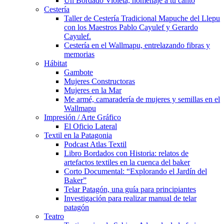
Un Bordado Violeta, homenaje a tu canto
Cestería
Taller de Cestería Tradicional Mapuche del Llepu
con los Maestros Pablo Cayulef y Gerardo
Cayulef.
Cestería en el Wallmapu, entrelazando fibras y
memorias
Hábitat
Gambote
Mujeres Constructoras
Mujeres en la Mar
Me armé, camaradería de mujeres y semillas en el
Wallmapu
Impresión / Arte Gráfico
El Oficio Lateral
Textil en la Patagonia
Podcast Atlas Textil
Libro Bordados con Historia: relatos de
artefactos textiles en la cuenca del baker
Corto Documental: “Explorando el Jardín del
Baker”
Telar Patagón, una guía para principiantes
Investigación para realizar manual de telar
patagón
Teatro