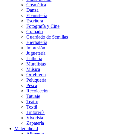
Cosmética
Danza
Ebanistería
Escritura
Fotografía y Cine
Grabado
Guardado de Semillas
Hierbatería
Impresión
Juguetería
Luthería
Muralistas
Música
Orfebrería
Peluquería
Pesca
Recolección
Tatuaje
Teatro
Textil
Tintorería
Viverista
Zapatería
Materialidad
Alimento