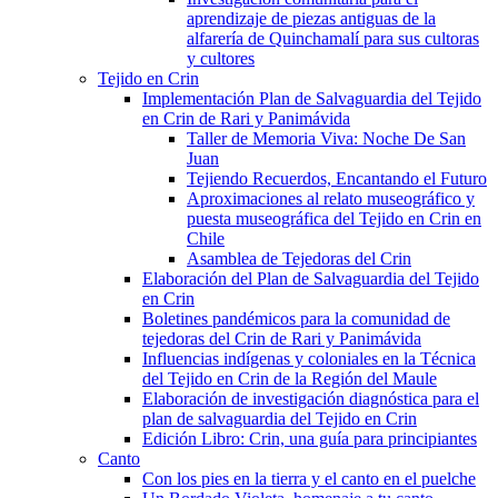
aprendizaje de piezas antiguas de la
alfarería de Quinchamalí para sus cultoras
y cultores
Tejido en Crin
Implementación Plan de Salvaguardia del Tejido
en Crin de Rari y Panimávida
Taller de Memoria Viva: Noche De San
Juan
Tejiendo Recuerdos, Encantando el Futuro
Aproximaciones al relato museográfico y
puesta museográfica del Tejido en Crin en
Chile
Asamblea de Tejedoras del Crin
Elaboración del Plan de Salvaguardia del Tejido
en Crin
Boletines pandémicos para la comunidad de
tejedoras del Crin de Rari y Panimávida
Influencias indígenas y coloniales en la Técnica
del Tejido en Crin de la Región del Maule
Elaboración de investigación diagnóstica para el
plan de salvaguardia del Tejido en Crin
Edición Libro: Crin, una guía para principiantes
Canto
Con los pies en la tierra y el canto en el puelche