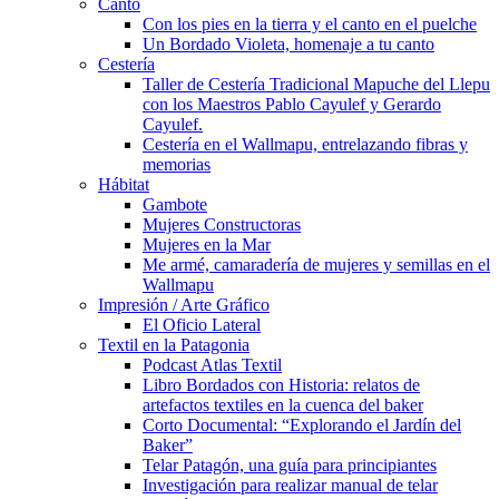
Canto
Con los pies en la tierra y el canto en el puelche
Un Bordado Violeta, homenaje a tu canto
Cestería
Taller de Cestería Tradicional Mapuche del Llepu
con los Maestros Pablo Cayulef y Gerardo
Cayulef.
Cestería en el Wallmapu, entrelazando fibras y
memorias
Hábitat
Gambote
Mujeres Constructoras
Mujeres en la Mar
Me armé, camaradería de mujeres y semillas en el
Wallmapu
Impresión / Arte Gráfico
El Oficio Lateral
Textil en la Patagonia
Podcast Atlas Textil
Libro Bordados con Historia: relatos de
artefactos textiles en la cuenca del baker
Corto Documental: “Explorando el Jardín del
Baker”
Telar Patagón, una guía para principiantes
Investigación para realizar manual de telar