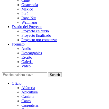
Chile
Guatemala
México
Perú
Rapa Niu
Wallmapu
Estado del Proyecto
Proyecto en curso
Proyecto finalizado
Proyecto por comenzar
Formato
Audio
Descargables
Escrito
Galería
Video
Search
Oficio
Alfarería
Apicultura
Cantería
Canto
Carpintería