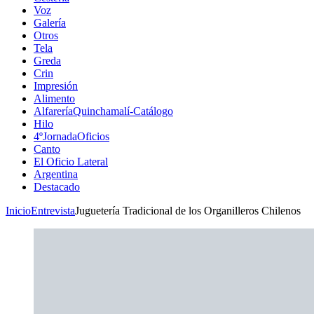
Voz
Galería
Otros
Tela
Greda
Crin
Impresión
Alimento
AlfareríaQuinchamalí-Catálogo
Hilo
4ºJornadaOficios
Canto
El Oficio Lateral
Argentina
Destacado
Inicio
Entrevista
Juguetería Tradicional de los Organilleros Chilenos