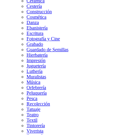
Cerámica
Cestería
Construcción
Cosmética
Danza
Ebanistería
Escritura
Fotografía y Cine
Grabado
Guardado de Semillas
Hierbatería
Impresión
Juguetería
Luthería
Muralistas
Música
Orfebrería
Peluquería
Pesca
Recolección
Tatuaje
Teatro
Textil
Tintorería
Viverista