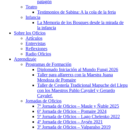
patagón
Teatro
Testimonios de Sabina: A la cola de la feria
Infancia
La Memoria de los Bosques desde la mirada de
la infancia
Sobre los Oficios
Artículos
Entrevistas
Reflexiones
Radio Oficios
Aprendizaje
Programas de Formación
Diplomado Iniciación al Mundo Fungi 2026
Taller para alfarerxs con la Maestra Juana
Mendoza de Pomaire
Taller de Cestería Tradicional Mapuche del Llepu
con los Maestros Pablo Cayulef y Gerardo
Cayulef.
Jornadas de Oficios
7º Jornada de Oficios – Maule y Ñuble 2025
6º Jornada de Oficios – Pomaire 2024
5º Jornada de Oficios – Lago Chelenko 2022
4º Jornada de Oficios – Aysén 2021
3º Jornada de Oficios – Valparaíso 2019