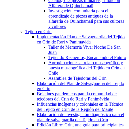
Catálogo 12 piezas utilitarias, Tradición
Alfarera de Quinchamalí
Investigación comunitaria para el
aprendizaje de piezas antiguas de la
alfarería de Quinchamalí para sus cultoras
y cultores
Tejido en Crin
Implementación Plan de Salvaguardia del Tejido
en Crin de Rari y Panimávida
Taller de Memoria Viva: Noche De San
Juan
Tejiendo Recuerdos, Encantando el Futuro
Aproximaciones al relato museográfico y
puesta museográfica del Tejido en Crin en
Chile
Asamblea de Tejedoras del Crin
Elaboración del Plan de Salvaguardia del Tejido
en Crin
Boletines pandémicos para la comunidad de
tejedoras del Crin de Rari y Panimávida
Influencias indígenas y coloniales en la Técnica
del Tejido en Crin de la Región del Maule
Elaboración de investigación diagnóstica para el
plan de salvaguardia del Tejido en Crin
Edición Libro: Crin, una guía para principiantes