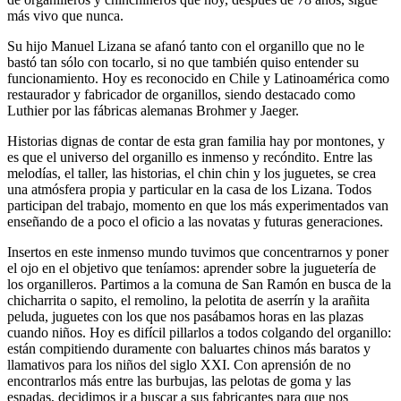
más vivo que nunca.
Su hijo Manuel Lizana se afanó tanto con el organillo que no le
bastó tan sólo con tocarlo, si no que también quiso entender su
funcionamiento. Hoy es reconocido en Chile y Latinoamérica como
restaurador y fabricador de organillos, siendo destacado como
Luthier por las fábricas alemanas Brohmer y Jaeger.
Historias dignas de contar de esta gran familia hay por montones, y
es que el universo del organillo es inmenso y recóndito. Entre las
melodías, el taller, las historias, el chin chin y los juguetes, se crea
una atmósfera propia y particular en la casa de los Lizana. Todos
participan del trabajo, momento en que los más experimentados van
enseñando de a poco el oficio a las novatas y futuras generaciones.
Insertos en este inmenso mundo tuvimos que concentrarnos y poner
el ojo en el objetivo que teníamos: aprender sobre la juguetería de
los organilleros. Partimos a la comuna de San Ramón en busca de la
chicharrita o sapito, el remolino, la pelotita de aserrín y la arañita
peluda, juguetes con los que nos pasábamos horas en las plazas
cuando niños. Hoy es difícil pillarlos a todos colgando del organillo:
están compitiendo duramente con baluartes chinos más baratos y
llamativos para los niños del siglo XXI. Con aprensión de no
encontrarlos más entre las burbujas, las pelotas de goma y las
espadas, decidimos ir a buscar a sus fabricantes para que nos