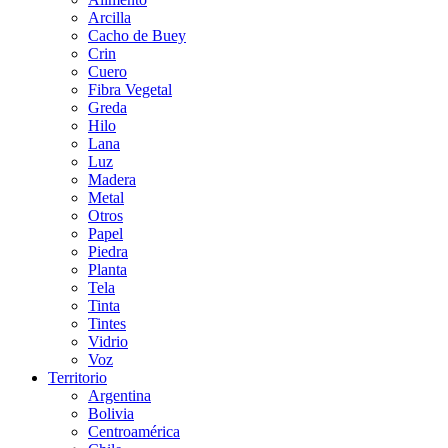
Arcilla
Cacho de Buey
Crin
Cuero
Fibra Vegetal
Greda
Hilo
Lana
Luz
Madera
Metal
Otros
Papel
Piedra
Planta
Tela
Tinta
Tintes
Vidrio
Voz
Territorio
Argentina
Bolivia
Centroamérica