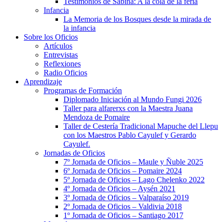
Testimonios de Sabina: A la cola de la feria
Infancia
La Memoria de los Bosques desde la mirada de
la infancia
Sobre los Oficios
Artículos
Entrevistas
Reflexiones
Radio Oficios
Aprendizaje
Programas de Formación
Diplomado Iniciación al Mundo Fungi 2026
Taller para alfarerxs con la Maestra Juana
Mendoza de Pomaire
Taller de Cestería Tradicional Mapuche del Llepu
con los Maestros Pablo Cayulef y Gerardo
Cayulef.
Jornadas de Oficios
7º Jornada de Oficios – Maule y Ñuble 2025
6º Jornada de Oficios – Pomaire 2024
5º Jornada de Oficios – Lago Chelenko 2022
4º Jornada de Oficios – Aysén 2021
3º Jornada de Oficios – Valparaíso 2019
2º Jornada de Oficios – Valdivia 2018
1º Jornada de Oficios – Santiago 2017