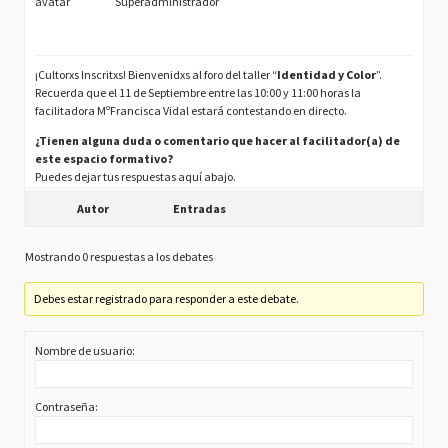
Superadministrador
¡Cultorxs Inscritxs! Bienvenidxs al foro del taller “
Identidad y Color
”.
Recuerda que el 11 de Septiembre entre las 10:00 y 11:00 horas la
facilitadora MºFrancisca Vidal estará contestando en directo.
¿Tienen alguna duda o comentario que hacer al facilitador(a) de
este espacio formativo?
Puedes dejar tus respuestas aquí abajo.
Autor
Entradas
Mostrando 0 respuestas a los debates
Debes estar registrado para responder a este debate.
Nombre de usuario:
Contraseña: