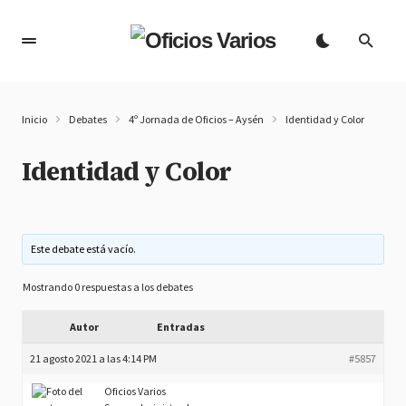
Inicio
Debates
4º Jornada de Oficios – Aysén
Identidad y Color
Identidad y Color
Este debate está vacío.
Mostrando 0 respuestas a los debates
Autor
Entradas
21 agosto 2021 a las 4:14 PM
#5857
Oficios Varios