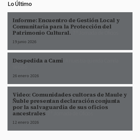
Lo Último
Informe: Encuentro de Gestión Local y
Comunitaria para la Protección del
Patrimonio Cultural.
7ª Jornada de Oficios
19 junio 2026
Despedida a Cami
A nuestra querida Camila
Veloso
26 enero 2026
Video: Comunidades cultoras de Maule y
Ñuble presentan declaración conjunta
por la salvaguardia de sus oficios
ancestrales
7ª Jornada de Oficios
12 enero 2026