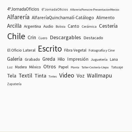
4ºJornadaOficios
6ºJornadaOficios
AlfareriaPomaire-PresentacionMexico
Alfarería
AlfareríaQuinchamalí-Catálogo
Alimento
Arcilla
Cestería
Canto
Argentina
Audio
Cerámica
Bolivia
Chile
Descargables
Crin
Destacado
Cuero
Escrito
El Oficio Lateral
Fibra Vegetal
Fotografía y Cine
Galería
Greda
Impresión
Hilo
Grabado
Lana
Juguetería
Otros
Papel
Madera
México
Tatuaje
Luz
Planta
Taller-Cestería-Llepu
Video
Textil
Wallmapu
Tinta
Voz
Tela
Tintes
Zapatería