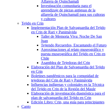
Alfarera de Quinchamalí
Investigación comunitaria para el
aprendizaje de piezas antiguas de la
alfarería de Quinchamalí para sus cultoras
y cultores
Tejido en Crin
Implementación Plan de Salvaguardia del Tejido
en Crin de Rari y Panimávida
Taller de Memoria Viva: Noche De San
Juan
Tejiendo Recuerdos, Encantando el Futuro
Aproximaciones al relato museográfico y
puesta museográfica del Tejido en Crin en
Chile
Asamblea de Tejedoras del Crin
Elaboración del Plan de Salvaguardia del Tejido
en Crin
Boletines pandémicos para la comunidad de
tejedoras del Crin de Rari y Panimávida
Influencias indígenas y coloniales en la Técnica
del Tejido en Crin de la Región del Maule
Elaboración de investigación diagnóstica para el
plan de salvaguardia del Tejido en Crin
Edición Libro: Crin, una guía para principiantes
Canto