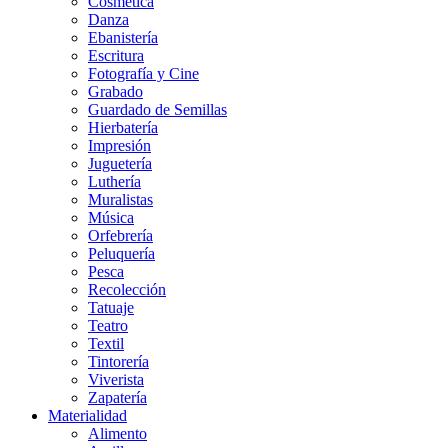
Cosmética
Danza
Ebanistería
Escritura
Fotografía y Cine
Grabado
Guardado de Semillas
Hierbatería
Impresión
Juguetería
Luthería
Muralistas
Música
Orfebrería
Peluquería
Pesca
Recolección
Tatuaje
Teatro
Textil
Tintorería
Viverista
Zapatería
Materialidad
Alimento