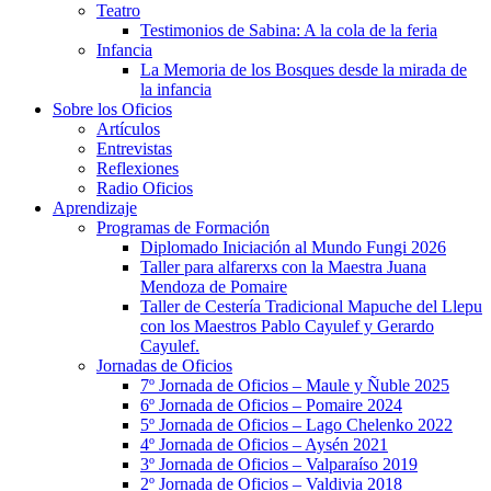
Teatro
Testimonios de Sabina: A la cola de la feria
Infancia
La Memoria de los Bosques desde la mirada de
la infancia
Sobre los Oficios
Artículos
Entrevistas
Reflexiones
Radio Oficios
Aprendizaje
Programas de Formación
Diplomado Iniciación al Mundo Fungi 2026
Taller para alfarerxs con la Maestra Juana
Mendoza de Pomaire
Taller de Cestería Tradicional Mapuche del Llepu
con los Maestros Pablo Cayulef y Gerardo
Cayulef.
Jornadas de Oficios
7º Jornada de Oficios – Maule y Ñuble 2025
6º Jornada de Oficios – Pomaire 2024
5º Jornada de Oficios – Lago Chelenko 2022
4º Jornada de Oficios – Aysén 2021
3º Jornada de Oficios – Valparaíso 2019
2º Jornada de Oficios – Valdivia 2018