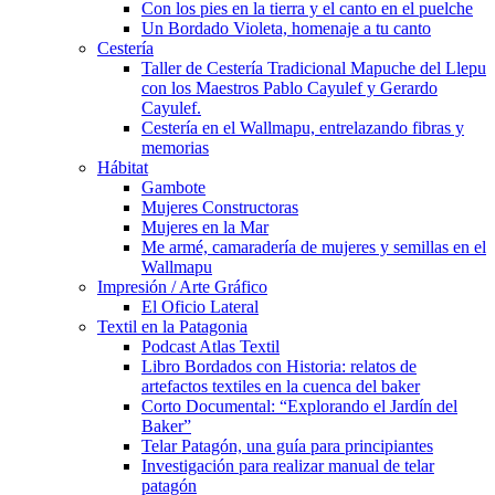
Con los pies en la tierra y el canto en el puelche
Un Bordado Violeta, homenaje a tu canto
Cestería
Taller de Cestería Tradicional Mapuche del Llepu
con los Maestros Pablo Cayulef y Gerardo
Cayulef.
Cestería en el Wallmapu, entrelazando fibras y
memorias
Hábitat
Gambote
Mujeres Constructoras
Mujeres en la Mar
Me armé, camaradería de mujeres y semillas en el
Wallmapu
Impresión / Arte Gráfico
El Oficio Lateral
Textil en la Patagonia
Podcast Atlas Textil
Libro Bordados con Historia: relatos de
artefactos textiles en la cuenca del baker
Corto Documental: “Explorando el Jardín del
Baker”
Telar Patagón, una guía para principiantes
Investigación para realizar manual de telar
patagón