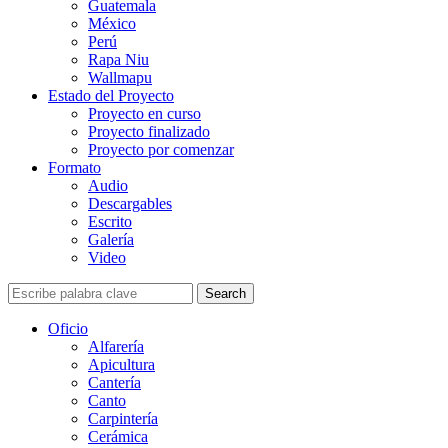
Guatemala
México
Perú
Rapa Niu
Wallmapu
Estado del Proyecto
Proyecto en curso
Proyecto finalizado
Proyecto por comenzar
Formato
Audio
Descargables
Escrito
Galería
Video
Search
Oficio
Alfarería
Apicultura
Cantería
Canto
Carpintería
Cerámica