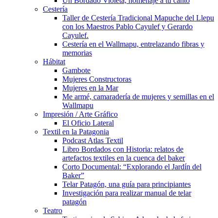
Un Bordado Violeta, homenaje a tu canto
Cestería
Taller de Cestería Tradicional Mapuche del Llepu
con los Maestros Pablo Cayulef y Gerardo
Cayulef.
Cestería en el Wallmapu, entrelazando fibras y
memorias
Hábitat
Gambote
Mujeres Constructoras
Mujeres en la Mar
Me armé, camaradería de mujeres y semillas en el
Wallmapu
Impresión / Arte Gráfico
El Oficio Lateral
Textil en la Patagonia
Podcast Atlas Textil
Libro Bordados con Historia: relatos de
artefactos textiles en la cuenca del baker
Corto Documental: “Explorando el Jardín del
Baker”
Telar Patagón, una guía para principiantes
Investigación para realizar manual de telar
patagón
Teatro