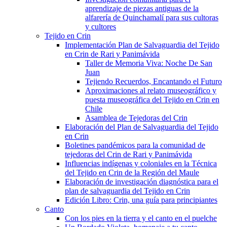
aprendizaje de piezas antiguas de la
alfarería de Quinchamalí para sus cultoras
y cultores
Tejido en Crin
Implementación Plan de Salvaguardia del Tejido
en Crin de Rari y Panimávida
Taller de Memoria Viva: Noche De San
Juan
Tejiendo Recuerdos, Encantando el Futuro
Aproximaciones al relato museográfico y
puesta museográfica del Tejido en Crin en
Chile
Asamblea de Tejedoras del Crin
Elaboración del Plan de Salvaguardia del Tejido
en Crin
Boletines pandémicos para la comunidad de
tejedoras del Crin de Rari y Panimávida
Influencias indígenas y coloniales en la Técnica
del Tejido en Crin de la Región del Maule
Elaboración de investigación diagnóstica para el
plan de salvaguardia del Tejido en Crin
Edición Libro: Crin, una guía para principiantes
Canto
Con los pies en la tierra y el canto en el puelche