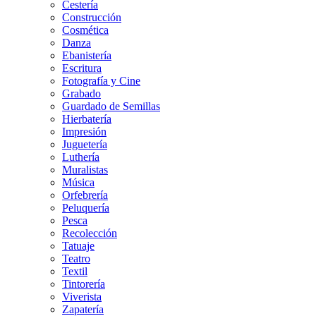
Cestería
Construcción
Cosmética
Danza
Ebanistería
Escritura
Fotografía y Cine
Grabado
Guardado de Semillas
Hierbatería
Impresión
Juguetería
Luthería
Muralistas
Música
Orfebrería
Peluquería
Pesca
Recolección
Tatuaje
Teatro
Textil
Tintorería
Viverista
Zapatería