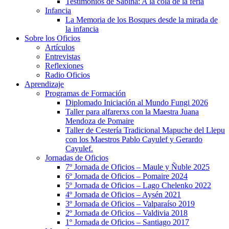
Testimonios de Sabina: A la cola de la feria
Infancia
La Memoria de los Bosques desde la mirada de
la infancia
Sobre los Oficios
Artículos
Entrevistas
Reflexiones
Radio Oficios
Aprendizaje
Programas de Formación
Diplomado Iniciación al Mundo Fungi 2026
Taller para alfarerxs con la Maestra Juana
Mendoza de Pomaire
Taller de Cestería Tradicional Mapuche del Llepu
con los Maestros Pablo Cayulef y Gerardo
Cayulef.
Jornadas de Oficios
7º Jornada de Oficios – Maule y Ñuble 2025
6º Jornada de Oficios – Pomaire 2024
5º Jornada de Oficios – Lago Chelenko 2022
4º Jornada de Oficios – Aysén 2021
3º Jornada de Oficios – Valparaíso 2019
2º Jornada de Oficios – Valdivia 2018
1º Jornada de Oficios – Santiago 2017