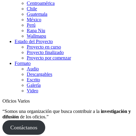
Centroamérica
Chile
Guatemala
México
Perú
Rapa Niu
Wallmapu
Estado del Proyecto
Proyecto en curso
Proyecto finalizado
Proyecto por comenzar
Formato
Audio
Descargables
Escrito
Galería
Video
Oficios Varios
“Somos una organización que busca contribuir a la
investigación y
difusión
de los oficios.”
Contáctanos