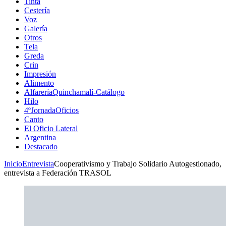
Tinta
Cestería
Voz
Galería
Otros
Tela
Greda
Crin
Impresión
Alimento
AlfareríaQuinchamalí-Catálogo
Hilo
4ºJornadaOficios
Canto
El Oficio Lateral
Argentina
Destacado
Inicio
Entrevista
Cooperativismo y Trabajo Solidario Autogestionado,
entrevista a Federación TRASOL