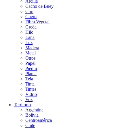
Arcilla
Cacho de Buey
Crin
Cuero
Fibra Vegetal
Greda
Hilo
Lana
Luz
Madera
Metal
Otros
Papel
Piedra
Planta
Tela
Tinta
Tintes
Vidrio
Voz
Territorio
Argentina
Bolivia
Centroamérica
Chile