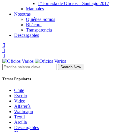
1º Jornada de Oficios – Santiago 2017
Manuales
Nosotras
Quiénes Somos
Bitácora
Transparencia
Descargables
Search Now
Temas Populares
Chile
Escrito
Video
Alfarería
Wallmapu
Textil
Arcilla
Descargables