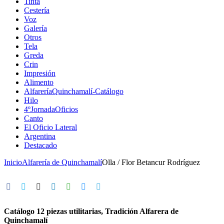
Tinta
Cestería
Voz
Galería
Otros
Tela
Greda
Crin
Impresión
Alimento
AlfareríaQuinchamalí-Catálogo
Hilo
4ºJornadaOficios
Canto
El Oficio Lateral
Argentina
Destacado
Inicio
Alfarería de Quinchamalí
Olla / Flor Betancur Rodríguez
Catálogo 12 piezas utilitarias, Tradición Alfarera de
Quinchamalí