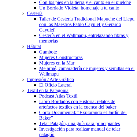
Con los pies en la tierra y el canto en el puelche
Un Bordado Violeta, homenaje a tu canto
Cestería
Taller de Cestería Tradicional Mapuche del Llepu
con los Maestros Pablo Cayulef y Gerardo
Cayulef.
Cestería en el Wallmapu, entrelazando fibras y
memorias
Hábitat
Gambote
Mujeres Constructoras
Mujeres en la Mar
Me armé, camaradería de mujeres y semillas en el
Wallmapu
Impresión / Arte Gráfico
El Oficio Lateral
Textil en la Patagonia
Podcast Atlas Textil
Libro Bordados con Historia: relatos de
artefactos textiles en la cuenca del baker
Corto Documental: “Explorando el Jardín del
Baker”
Telar Patagón, una guía para principiantes
Investigación para realizar manual de telar
patagón