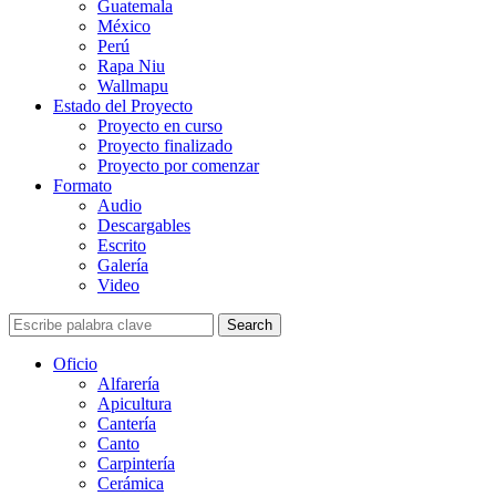
Guatemala
México
Perú
Rapa Niu
Wallmapu
Estado del Proyecto
Proyecto en curso
Proyecto finalizado
Proyecto por comenzar
Formato
Audio
Descargables
Escrito
Galería
Video
Search
Oficio
Alfarería
Apicultura
Cantería
Canto
Carpintería
Cerámica