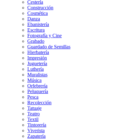
Cestería
Construcción
Cosmética
Danza
Ebanistería
Escritura
Fotografía y Cine
Grabado
Guardado de Semillas
Hierbatería
Impresión
Juguetería
Luthería
Muralistas
Música
Orfebrería
Peluquería
Pesca
Recolección
Tatuaje
Teatro
Textil
Tintorería
Viverista
Zapatería