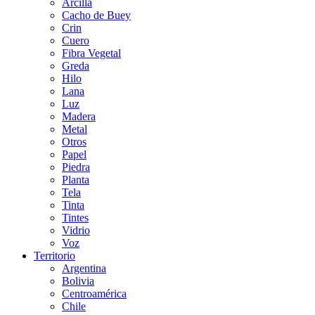
Arcilla
Cacho de Buey
Crin
Cuero
Fibra Vegetal
Greda
Hilo
Lana
Luz
Madera
Metal
Otros
Papel
Piedra
Planta
Tela
Tinta
Tintes
Vidrio
Voz
Territorio
Argentina
Bolivia
Centroamérica
Chile