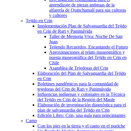
aprendizaje de piezas antiguas de la
alfarería de Quinchamalí para sus cultoras
y cultores
Tejido en Crin
Implementación Plan de Salvaguardia del Tejido
en Crin de Rari y Panimávida
Taller de Memoria Viva: Noche De San
Juan
Tejiendo Recuerdos, Encantando el Futuro
Aproximaciones al relato museográfico y
puesta museográfica del Tejido en Crin en
Chile
Asamblea de Tejedoras del Crin
Elaboración del Plan de Salvaguardia del Tejido
en Crin
Boletines pandémicos para la comunidad de
tejedoras del Crin de Rari y Panimávida
Influencias indígenas y coloniales en la Técnica
del Tejido en Crin de la Región del Maule
Elaboración de investigación diagnóstica para el
plan de salvaguardia del Tejido en Crin
Edición Libro: Crin, una guía para principiantes
Canto
Con los pies en la tierra y el canto en el puelche