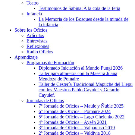
Teatro
Testimonios de Sabina: A la cola de la feria
Infancia
La Memoria de los Bosques desde la mirada de
la infancia
Sobre los Oficios
Artículos
Entrevistas
Reflexiones
Radio Oficios
Aprendizaje
Programas de Formación
Diplomado Iniciación al Mundo Fungi 2026
Taller para alfarerxs con la Maestra Juana
Mendoza de Pomaire
Taller de Cestería Tradicional Mapuche del Llepu
con los Maestros Pablo Cayulef y Gerardo
Cayulef.
Jornadas de Oficios
7º Jornada de Oficios – Maule y Ñuble 2025
6º Jornada de Oficios – Pomaire 2024
5º Jornada de Oficios – Lago Chelenko 2022
4º Jornada de Oficios – Aysén 2021
3º Jornada de Oficios – Valparaíso 2019
2º Jornada de Oficios – Valdivia 2018