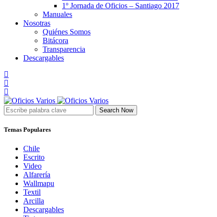
1º Jornada de Oficios – Santiago 2017
Manuales
Nosotras
Quiénes Somos
Bitácora
Transparencia
Descargables
Search Now
Temas Populares
Chile
Escrito
Video
Alfarería
Wallmapu
Textil
Arcilla
Descargables