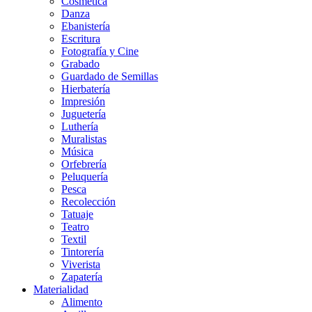
Cosmética
Danza
Ebanistería
Escritura
Fotografía y Cine
Grabado
Guardado de Semillas
Hierbatería
Impresión
Juguetería
Luthería
Muralistas
Música
Orfebrería
Peluquería
Pesca
Recolección
Tatuaje
Teatro
Textil
Tintorería
Viverista
Zapatería
Materialidad
Alimento