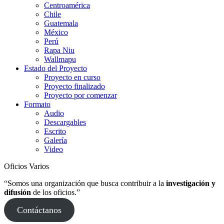
Centroamérica
Chile
Guatemala
México
Perú
Rapa Niu
Wallmapu
Estado del Proyecto
Proyecto en curso
Proyecto finalizado
Proyecto por comenzar
Formato
Audio
Descargables
Escrito
Galería
Video
Oficios Varios
“Somos una organización que busca contribuir a la
investigación y
difusión
de los oficios.”
Contáctanos