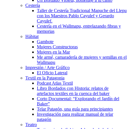
Un Bordado Violeta, homenaje a tu canto
Cestería
Taller de Cestería Tradicional Mapuche del Llepu
con los Maestros Pablo Cayulef y Gerardo
Cayulef.
Cestería en el Wallmapu, entrelazando fibras y
memorias
Hábitat
Gambote
Mujeres Constructoras
Mujeres en la Mar
Me armé, camaradería de mujeres y semillas en el
Wallmapu
Impresión / Arte Gráfico
El Oficio Lateral
Textil en la Patagonia
Podcast Atlas Textil
Libro Bordados con Historia: relatos de
artefactos textiles en la cuenca del baker
Corto Documental: “Explorando el Jardín del
Baker”
Telar Patagón, una guía para principiantes
Investigación para realizar manual de telar
patagón
Teatro