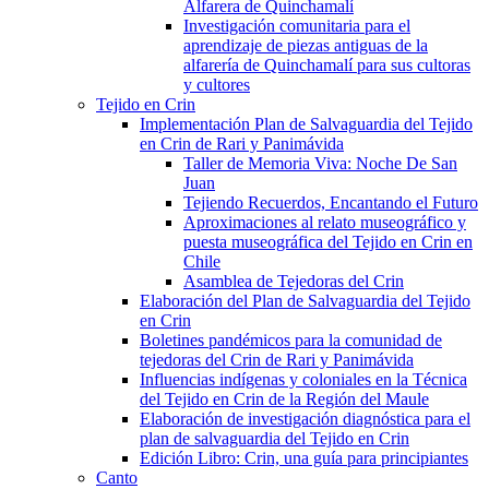
Alfarera de Quinchamalí
Investigación comunitaria para el
aprendizaje de piezas antiguas de la
alfarería de Quinchamalí para sus cultoras
y cultores
Tejido en Crin
Implementación Plan de Salvaguardia del Tejido
en Crin de Rari y Panimávida
Taller de Memoria Viva: Noche De San
Juan
Tejiendo Recuerdos, Encantando el Futuro
Aproximaciones al relato museográfico y
puesta museográfica del Tejido en Crin en
Chile
Asamblea de Tejedoras del Crin
Elaboración del Plan de Salvaguardia del Tejido
en Crin
Boletines pandémicos para la comunidad de
tejedoras del Crin de Rari y Panimávida
Influencias indígenas y coloniales en la Técnica
del Tejido en Crin de la Región del Maule
Elaboración de investigación diagnóstica para el
plan de salvaguardia del Tejido en Crin
Edición Libro: Crin, una guía para principiantes
Canto