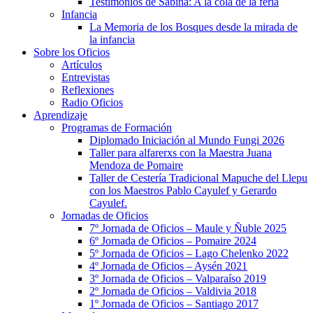
Testimonios de Sabina: A la cola de la feria
Infancia
La Memoria de los Bosques desde la mirada de
la infancia
Sobre los Oficios
Artículos
Entrevistas
Reflexiones
Radio Oficios
Aprendizaje
Programas de Formación
Diplomado Iniciación al Mundo Fungi 2026
Taller para alfarerxs con la Maestra Juana
Mendoza de Pomaire
Taller de Cestería Tradicional Mapuche del Llepu
con los Maestros Pablo Cayulef y Gerardo
Cayulef.
Jornadas de Oficios
7º Jornada de Oficios – Maule y Ñuble 2025
6º Jornada de Oficios – Pomaire 2024
5º Jornada de Oficios – Lago Chelenko 2022
4º Jornada de Oficios – Aysén 2021
3º Jornada de Oficios – Valparaíso 2019
2º Jornada de Oficios – Valdivia 2018
1º Jornada de Oficios – Santiago 2017