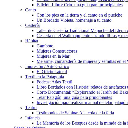
Edición Libro: Crin, una guía para principiantes
Canto
Con los pies en la tierra y el canto en el puelche
Un Bordado Violeta, homenaje a tu canto
Cestería
Taller de Cestería Tradicional Mapuche del Llepu
Cestería en el Wallmapu, entrelazando fibras y me
Hábitat
Gambote
Mujeres Constructoras
Mujeres en la Mar
Me armé, camaradería de mujeres y semillas en el
Impresión / Arte Gráfico
El Oficio Lateral
Textil en la Patagonia
Podcast Atlas Textil
Libro Bordados con Historia: relatos de artefactos 
Corto Documental: “Explorando el Jardín del Bak
Telar Patagón, una guía para principiantes
Investigación para realizar manual de telar patagón
Teatro
Testimonios de Sabina: A la cola de la feria
Infancia
La Memoria de los Bosques desde la mirada de la 