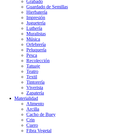
Grabado
Guardado de Semillas
Hierbatería
Impresión
Juguetería
Luthería
Muralistas
Música
Orfebrería
Peluquería
Pesca
Recolección
Tatuaje
Teatro
Textil
Tintorería
Viverista
Zapatería
Materialidad
Alimento
Arcilla
Cacho de Buey
Crin
Cuero
Fibra Vegetal