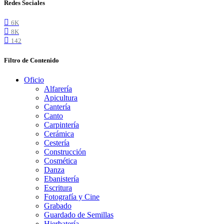
Redes Sociales
6K
8K
142
Filtro de Contenido
Oficio
Alfarería
Apicultura
Cantería
Canto
Carpintería
Cerámica
Cestería
Construcción
Cosmética
Danza
Ebanistería
Escritura
Fotografía y Cine
Grabado
Guardado de Semillas
Hierbatería