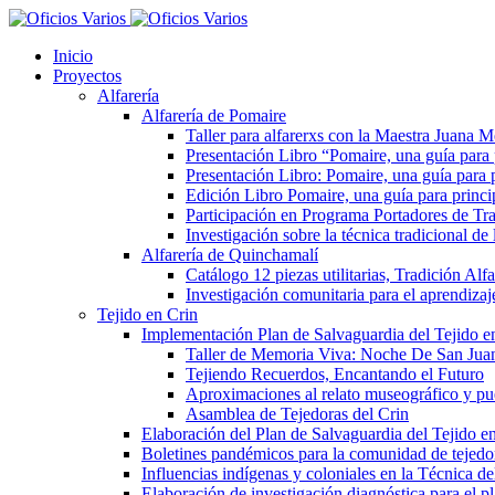
Inicio
Proyectos
Alfarería
Alfarería de Pomaire
Taller para alfarerxs con la Maestra Juana
Presentación Libro “Pomaire, una guía para
Presentación Libro: Pomaire, una guía para 
Edición Libro Pomaire, una guía para princi
Participación en Programa Portadores de Tra
Investigación sobre la técnica tradicional d
Alfarería de Quinchamalí
Catálogo 12 piezas utilitarias, Tradición Al
Investigación comunitaria para el aprendizaje
Tejido en Crin
Implementación Plan de Salvaguardia del Tejido e
Taller de Memoria Viva: Noche De San Jua
Tejiendo Recuerdos, Encantando el Futuro
Aproximaciones al relato museográfico y pue
Asamblea de Tejedoras del Crin
Elaboración del Plan de Salvaguardia del Tejido e
Boletines pandémicos para la comunidad de tejedo
Influencias indígenas y coloniales en la Técnica d
Elaboración de investigación diagnóstica para el p