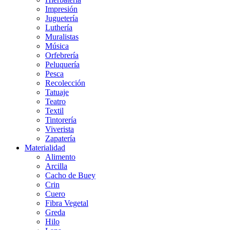
Impresión
Juguetería
Luthería
Muralistas
Música
Orfebrería
Peluquería
Pesca
Recolección
Tatuaje
Teatro
Textil
Tintorería
Viverista
Zapatería
Materialidad
Alimento
Arcilla
Cacho de Buey
Crin
Cuero
Fibra Vegetal
Greda
Hilo