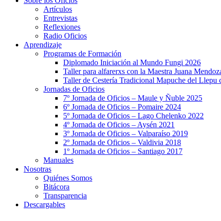
Sobre los Oficios
Artículos
Entrevistas
Reflexiones
Radio Oficios
Aprendizaje
Programas de Formación
Diplomado Iniciación al Mundo Fungi 2026
Taller para alfarerxs con la Maestra Juana Mendo
Taller de Cestería Tradicional Mapuche del Llepu
Jornadas de Oficios
7º Jornada de Oficios – Maule y Ñuble 2025
6º Jornada de Oficios – Pomaire 2024
5º Jornada de Oficios – Lago Chelenko 2022
4º Jornada de Oficios – Aysén 2021
3º Jornada de Oficios – Valparaíso 2019
2º Jornada de Oficios – Valdivia 2018
1º Jornada de Oficios – Santiago 2017
Manuales
Nosotras
Quiénes Somos
Bitácora
Transparencia
Descargables