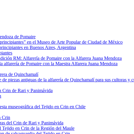
 Mendoza de Pomaire
 principiantes” en el Museo de Arte Popular de Ciudad de México
principiantes en Buenos Aires, Argentina
piantes
dición RM: Alfarería de Pomaire con la Alfarera Juana Mendoza
e la alfarería de Pomaire con la Maestra Alfarera Juana Mendoza
farera de Quinchamalí
 de piezas antiguas de la alfarería de Quinchamalí para sus cultoras y c
n Crin de Rari y Panimávida
n
sta museográfica del Tejido en Crin en Chile
n Crin
ras del Crin de Rari y Panimávida
el Tejido en Crin de la Región del Maule
lan de salvaguardia del Tejido en Crin