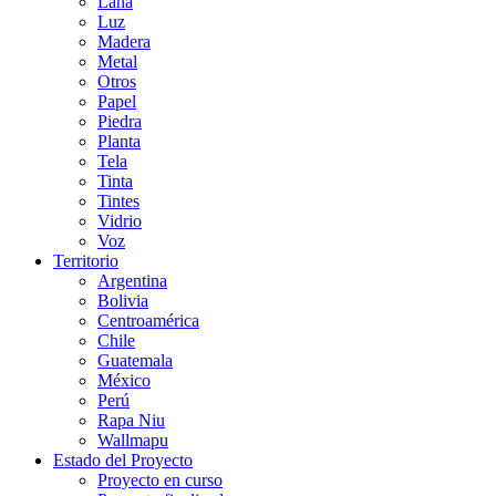
Lana
Luz
Madera
Metal
Otros
Papel
Piedra
Planta
Tela
Tinta
Tintes
Vidrio
Voz
Territorio
Argentina
Bolivia
Centroamérica
Chile
Guatemala
México
Perú
Rapa Niu
Wallmapu
Estado del Proyecto
Proyecto en curso