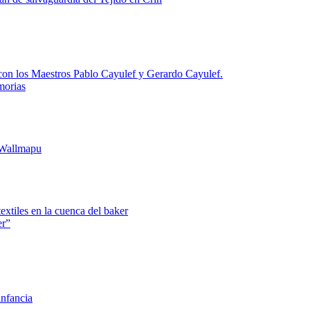
 con los Maestros Pablo Cayulef y Gerardo Cayulef.
morias
 Wallmapu
textiles en la cuenca del baker
er”
infancia